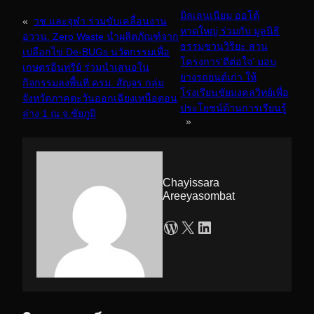
มิลเลนเนียม ออโต้
«
วช.และจุฬา ร่วมขับเคลื่อนงาน
หาดใหญ่ ร่วมกับ มูลนิธิ
อววน. Zero Waste นำผลิตภัณฑ์จาก
ธรรมชวนวิริยะ สาน
เปลือกไข่ De-BUGs นวัตกรรมเพื่อ
โครงการ‘ดีต่อใจ’ มอบ
เกษตรอินทรีย์ ร่วมนำเสนอใน
ยางรถยนต์เก่า ให้
กิจกรรมลงพื้นที่ ครม. สัญจร กลุ่ม
โรงเรียนชัยมงคลวิทย์เพื่อ
จังหวัดภาคตะวันออกเฉียงเหนือตอน
ประโยชน์ด้านการเรียนรู้
ล่าง 1 ณ จ.ชัยภูมิ
»
Chayissara
Areeyasombat
WordPress
X
LinkedIn