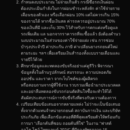
กำหนดงบประมาณ ไม่จ่ายเกินตัว กรณีซื้อรถเงินผ่อน
ต้องประเมินกำลังในการผ่อนชำระหลังหัก ค่าใช้จ่ายราย
เดือนของตัวเอง หรือเลือกผ่อน 10% แต่ไม่ควรเกิน 15%
ของรายได้ หากซื้อเงินสด ค่ารถควรอยู่ประมาณ 70%
ของเงินที่มี และเก็บ 30% ไว้สำหรับการตกแต่งหรือดูแล
รถเพิ่มเติม แล นอกจากราคารถที่จะซื้อแล้ว ยังต้องคำนว
นงบประมาณในส่วนของค่าใช้จ่ายแฝง เช่น การซ่อม
บำรุงประจำปี ค่าประกัน ภาษี ค่าเปลี่ยนยางรถยนต์ใหม่
ตามระยะ ฯลฯ เพื่อเตรียมเงินสำรองทั้งแบบรายเดือนและ
รายปีไว้ด้วย
ศึกษาข้อมูลและทดลองขับจริงอย่าแค่ดูรีวิว พิจารณา
ข้อมูลทั้งในด้านรูปลักษณ์ สมรรถนะ ความปลอดภัย
ออปชั่น และราคา จากเว็บไซต์ของผู้ผลิตรถ
หรือสอบถามจากผู้ที่ใช้งาน รวบรวมเพื่อนำมาประมวลผล
และอย่าลืมทดลองขับรถก่อนตัดสินใจซื้อจะทำให้ได้
สัมผัสประสบการณ์การขับขี่จริงที่ตรงกับความต้องการ
เปรียบเทียบข้อเสนอจากหลายแหล่ง ไม่ว่าจะเป็นข้อเสนอ
ทั้งจากตัวแทนจำหน่ายรถยนต์ สถาบันการเงิน และบริษัท
ประกันภัย เพื่อเลือกข้อเสนอที่ดีที่สุดเตรียมตัวให้พร้อมกับ
การมา “เลือกคันที่ชอบ ถอยคันที่ใช่” ในงาน “ฟาสต์
ออโต โชว์ ไทยแลนด์ 2024” ที่มีกองทัพรถจาก 15