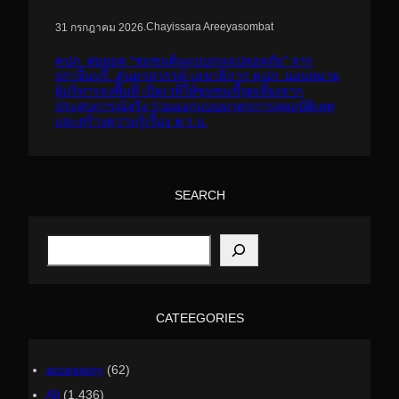
.
Chayissara Areeyasombat
31 กรกฎาคม 2026
คปภ. ต่อยอด “ชุมชนต้นแบบถนนปลอดภัย” จาก
ปราจีนบุรี..สู่นครสวรรค์ เลขาธิการ คปภ. มอบหมาย
ผู้บริหารลงพื้นที่ เปิดเวทีให้ชุมชนชี้จุดเสี่ยงจาก
ประสบการณ์จริง ร่วมออกแบบมาตรการลดอุบัติเหตุ
และสร้างความรู้เรื่อง พ.ร.บ.
SEARCH
S
e
a
r
c
h
CATEEGORIES
accessory
(62)
All
(1,436)