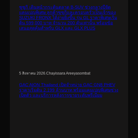
ซูซูกิ เดินหน้ากระตุ้นตลาด B-SUV ช่วงกลางปีจัด
แคมเปญพิเศษ ลูกค้าซูซูกิและครอบครัวเป็นเจ้าของ
SUZUKI FRONX ได้ง่ายยิ่งขึ้น รุ่น GL ราคาพิเศษเริ่ม
ต้น 599,000 บาท จำนวน 200 คันเท่านั้น พร้อมข้อ
เสนอสุดคุ้มสำหรับ GLX และ GLX PLUS
.
Chayissara Areeyasombat
5 สิงหาคม 2026
GAC AION Thailand เปิดจำหน่าย GAC GN8 PHEV
ราคาเริ่มต้น 2.199 ล้านบาท พร้อมแคมเปญพิเศษช่วง
เปิดตัว และบริการหลังการขายระดับพรีเมียม