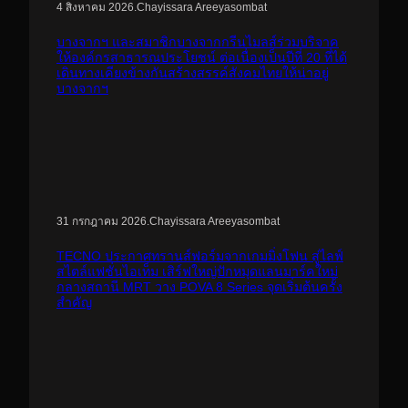
.
Chayissara Areeyasombat
4 สิงหาคม 2026
บางจากฯ และสมาชิกบางจากกรีนไมลส์ร่วมบริจาค
ให้องค์กรสาธารณประโยชน์ ต่อเนื่องเป็นปีที่ 20 ที่ได้
เดินทางเคียงข้างกันสร้างสรรค์สังคมไทยให้น่าอยู่
บางจากฯ
.
Chayissara Areeyasombat
31 กรกฎาคม 2026
TECNO ประกาศทรานส์ฟอร์มจากเกมมิ่งโฟน สู่ไลฟ์
สไตล์แฟชั่นไอเท็ม เสิร์ฟใหญ่ปักหมุดแลนมาร์คใหม่
กลางสถานี MRT วาง POVA 8 Series จุดเริ่มต้นครั้ง
สำคัญ