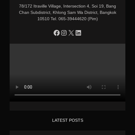
78/172 Itraville Village, Intersection 4, Soi 19, Bang
Chan Subdistrict, Khlong Sam Wa District, Bangkok
10510 Tel. 065-39444620 (Pim)
https://www.facebook.com/profile.php?id=100090086432719
Instagram
X
LinkedIn
LATEST POSTS