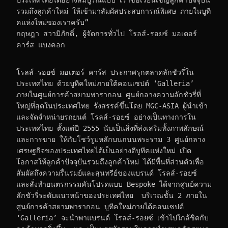
ประเทศไทยได้อย่างสมบูรณ์แบบ เราขอเรียนเชิญลูกค้าปัจจุบัน 
รวมถึงลูกค้าใหม่ ให้เข้ามาสัมผัสประสบการณ์พิเศษ ภายในบูที
คแห่งใหม่ของเราครับ”
กฤษฎา สวามิภักดิ์, ผู้จัดการทั่วไป โรลส์-รอยซ์ มอเตอร์ 
คาร์ส แบงคอก
โรลส์-รอยซ์ มอเตอร์ คาร์ส ประกาศรุกตลาดลักชัวรี่ใน
ประเทศไทย ด้วยบูทีคใหม่ภายใต้คอนเซปต์ ‘Galleria’ 
ภายในศูนย์การค้าสยามพารากอน ศูนย์กลางความลักชัวรี่ที่
ใหญ่ที่สุดในประเทศไทย รังสรรค์ขึ้นโดย MGC-ASIA ผู้นำเข้า
และจัดจำหน่ายรถยนต์ โรลส์-รอยซ์ อย่างเป็นทางการใน
ประเทศไทย ตั้งแต่ปี 2555 นับเป็นสิ่งที่ส่งเสริมทั้งภาพลักษณ์
และการขาย ให้กับโชว์รูมหลักบนถนนพระราม 3 ศูนย์กลาง
เศรษฐกิจของประเทศไทยได้เป็นอย่างดีบูทีคแห่งใหม่ เปิด
โอกาสให้ลูกค้าปัจจุบันรวมถึงลูกค้าใหม่ ได้มีพื้นที่ส่วนตัวเพื่อ
สัมผัสถึงความรื่นรมย์และสุนทรีย์ของแบรนด์ โรลส์-รอยซ์ 
และสั่งทำยนตรกรรมคันโปรดแบบ Bespoke ได้จากศูนย์ความ
ลักชัวรี่ระดับแนวหน้าของประเทศไทย  บริเวณชั้น 2 ภายใน
ศูนย์การค้าสยามพารากอน บูทีคใหม่ภายใต้คอนเซปต์ 
‘Galleria’ จะนำพาแบรนด์ โรลส์-รอยซ์ เข้าไปใกล้ชิดกับ