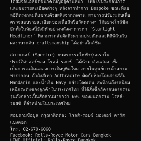
โดยมีจอแอลอีดีขนาดใหญ่อยู่ด้านหน้า  เพื่อใช้ประกอบการ
และชมรายละเอียดต่างๆ หลังจากทำการ Bespoke ขณะที่แอ
ลอีดีทรงกลมที่แขวนด้วยสลิงจากเพดาน สามารถปรับระดับเพื่อ
ตรวจสอบรายละเอียดของเนื้อสีหรือวัสดุต่างๆ ได้อย่างใกล้ชิด 
อีกทั้งในห้องนี้ยังมีตัวอย่างหลังคาดาวตก ‘Starlight 
Headliner’ ที่สามารถสัมผัสถึงความประณีตและพิถีพิถันกับ
ผลงานระดับ craftsmanship ได้อย่างใกล้ชิด
สเปกเตอร์ (Spectre) ยนตรกรรมไฟฟ้ารุ่นแรกใน
ประวัติศาสตร์ของ โรลส์-รอยซ์  ได้นำมาจัดแสดง เพื่อ
เป็นการเฉลิมฉลองการเปิดบูทีคใหม่ ภายในศูนย์การค้าสยาม
พารากอน ตัวถังสีเทา Anthracite ตัดกับห้องโดยสารสีส้ม 
Mandarin และน้ำเงิน Navy อย่างโดดเด่น สะท้อนถึงรสนิยม
เหนือระดับของลูกค้าในประเทศไทย ที่ได้สั่งซื้ออัครยนตรกรรม
รุ่นดังกล่าวเป็นสัดส่วนมากกว่า 60% ของยนตกรรม โรลส์-
รอยซ์ ที่จำหน่ายในประเทศไทย
สอบถามข้อมูล กรุณาติดต่อ: โรลส์-รอยซ์ มอเตอร์ คาร์ส 
แบงคอก
โทร. 02-670-6060
Facebook: Rolls-Royce Motor Cars Bangkok
LINE Official: Rolls-Royce Bangkok