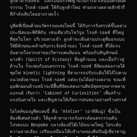
ลูกค้ามากยิ่งขึ้น  และเป็นบรรทัดฐานในการนำเสนออัครยนต
รกรรม โรลส์-รอยซ์ ให้กับลูกค้าใหม่ ท่ามกลางตลาดลักชัวรี่
ที่กำลังเติบโตอย่างรวดเร็ว
บูทีคที่เปี่ยมด้วยนวัตกรรมแห่งใหม่นี้ ได้รับการรังสรรค์ขึ้นอย่าง
ประณีตและพิถิพิถัน เช่นเดียวกับโชว์รูม โรลส์-รอยซ์ ที่ใหญ่
ที่สุดในโลก บริเวณทางเข้า ลูกค้าจะเดินผ่านประตูที่ออกแบบ
ให้มีลักษณะคล้ายกับกระจังหน้าของ โรลส์-รอยซ์ ที่ได้แรง
บันดาลใจจากเสาของวิหารแพนทิออน พร้อมกับสัญลักษณ์
นางฟ้า (Spirit of Ecstasy) ที่อยู่ด้านบน และเมื่อก้าวสู่
ด้านใน ก็จะพบกับยนตรกรรม โรลส์-รอยซ์ ที่จัดแสดงภายใต้
ชุดไฟ kinetic lightning ที่สามารถปรับระดับให้ไล้ไปตาม
แนวหลังคาของ โรลส์-รอยซ์ แต่ละรุ่นได้อย่างงดงาม ขณะที่
มุมพักผ่อนด้านหน้าจะมีพื้นที่จัดแสดงงานศิลป์สุดหรูหลากหลาย
แบรนด์ เรียกว่า ‘Cabinet of Curiosities’ เพื่อสร้าง
แรงบันดาลใจ และเชิญชวนให้เกิดการสนทนาอย่างสร้างสรรค์
ไฮไลท์ของบูทีคแห่งนี้ คือ ‘Atelier’ (อาทิลิเญ่) ซึ่งเป็น
ห้องพิเศษส่วนตัว ให้ลูกค้าสามารถรังสรรค์ยนตรกรรมคัน
โปรดแบบ Bespoke กลางห้องมีโต๊ะไม้ขนาดใหญ่ ไล่ระดับ
ความลาดเอียง เปรียบเสมือนโต๊ะทำงานของศิลปินผู้เชี่ยวชาญ