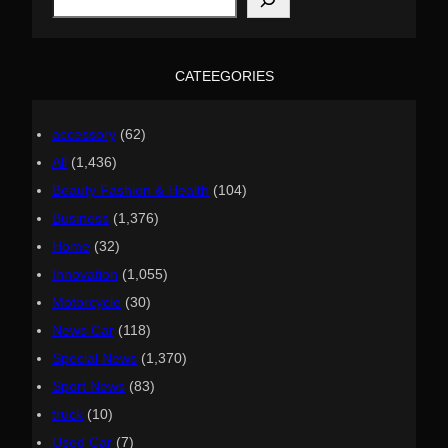
e
a
r
c
h
CATEEGORIES
accessory
(62)
All
(1,436)
Beauty Fashion & Health
(104)
Business
(1,376)
Home
(32)
Innovation
(1,055)
Motorcycle
(30)
News Car
(118)
Special News
(1,370)
Sport News
(83)
truck
(10)
Used Car
(7)