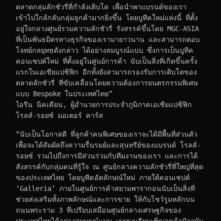
ตลาดกลุ่มลักชัวรี่ที่กำลังเติบโต เพื่อนำพาแบรนด์ของเรา
เข้าไปใกล้กลับกลุ่มลูกค้ามากยิ่งขึ้น โดยบูทีคใหม่แห่งนี้ ที่ตั้ง
อยู่ใจกลางศูนย์รวมความลักชัวรี่ รังสรรค์ขึ้นโดย MGC-ASIA 
ที่เป็นพันธมิตรทางธุรกิจของเรามายาวนาน และสามารถตอบ
โจทย์กลยุทธดังกล่าว ได้อย่างสมบูรณ์แบบ ซึ่งการเป็นบูทีค
คอนเซปต์ใหม่ ที่ตั้งอยู่ในศูนย์การค้า นับเป็นสิ่งที่เกิดขึ้นครั้ง
แรกในเอเชียแปซิฟิก อีกทั้งยังสามารถรองรับการเติบโตของ
ตลาดลักชัวรี่ ที่ขับเคลื่อนโดยความต้องการยนตรกรรมพิเศษ
แบบ Bespoke ในประเทศไทย”
ไอรีน นิคเคียน, ผู้อำนวยการประจำภูมิภาคเอเชียแปซิฟิก 
โรลส์-รอยซ์ มอเตอร์ คาร์ส
“นับเป็นโอกาสดี ที่ลูกค้าคนพิเศษของเราจะได้มีพื้นที่ส่วนตัว 
เพื่อจะได้สัมผัสถึงความรื่นรมย์และสุนทรีย์ของแบรนด์ โรลส์-
รอยซ์ รวมไปถึงการมีส่วนร่วมกับทีมงานของเรา และการได้
สังสรรค์กับกลุ่มคนที่รู้ใจ ณ ศูนย์กลางความลักชัวรี่ที่ใหญ่ที่สุด
ของประเทศไทย โดยบูทีคอัตลักษณ์ใหม่ ภายใต้คอนเซปต์ 
‘Galleria’ ภายในศูนย์การค้าสยามพารากอนนับเป็นสิ่งที่
ช่วยส่งเสริมทั้งภาพลักษณ์และการขาย ให้กับโชว์รูมหลักบน
ถนนพระราม 3 ที่เปรียบเสมือนศูนย์กลางเศรษฐกิจของ