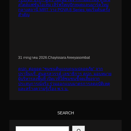
สไตล์แฟชั่นไอเท็ม เสิร์ฟใหญ่ปักหมุดแลนมาร์คใหม่
กลางสถานี MRT วาง POVA 8 Series จุดเริ่มต้นครั้ง
สำคัญ
.
Chayissara Areeyasombat
31 กรกฎาคม 2026
คปภ. ต่อยอด “ชุมชนต้นแบบถนนปลอดภัย” จาก
ปราจีนบุรี..สู่นครสวรรค์ เลขาธิการ คปภ. มอบหมาย
ผู้บริหารลงพื้นที่ เปิดเวทีให้ชุมชนชี้จุดเสี่ยงจาก
ประสบการณ์จริง ร่วมออกแบบมาตรการลดอุบัติเหตุ
และสร้างความรู้เรื่อง พ.ร.บ.
SEARCH
S