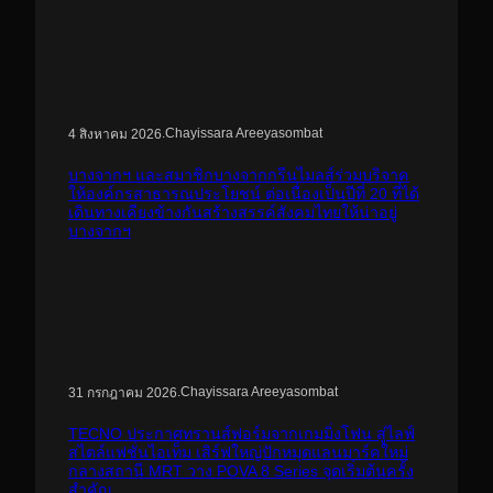
.
Chayissara Areeyasombat
4 สิงหาคม 2026
บางจากฯ และสมาชิกบางจากกรีนไมลส์ร่วมบริจาค
ให้องค์กรสาธารณประโยชน์ ต่อเนื่องเป็นปีที่ 20 ที่ได้
เดินทางเคียงข้างกันสร้างสรรค์สังคมไทยให้น่าอยู่
บางจากฯ
.
Chayissara Areeyasombat
31 กรกฎาคม 2026
TECNO ประกาศทรานส์ฟอร์มจากเกมมิ่งโฟน สู่ไลฟ์
สไตล์แฟชั่นไอเท็ม เสิร์ฟใหญ่ปักหมุดแลนมาร์คใหม่
กลางสถานี MRT วาง POVA 8 Series จุดเริ่มต้นครั้ง
สำคัญ