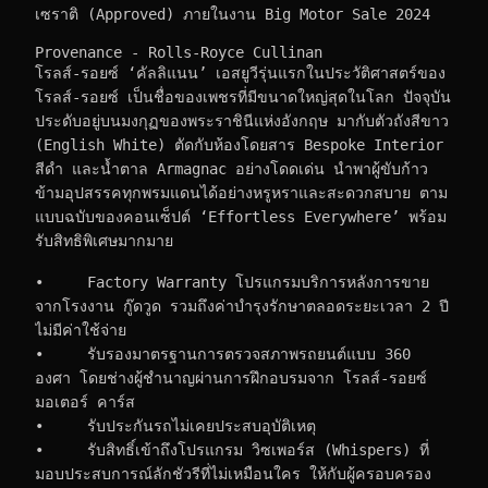
เซราติ (Approved) ภายในงาน Big Motor Sale 2024
Provenance - Rolls-Royce Cullinan
โรลส์-รอยซ์ ‘คัลลิแนน’ เอสยูวีรุ่นแรกในประวัติศาสตร์ของ 
โรลส์-รอยซ์ เป็นชื่อของเพชรที่มีขนาดใหญ่สุดในโลก ปัจจุบัน
ประดับอยู่บนมงกุฏของพระราชินีแห่งอังกฤษ มากับตัวถังสีขาว 
(English White) ตัดกับห้องโดยสาร Bespoke Interior 
สีดำ และน้ำตาล Armagnac อย่างโดดเด่น นำพาผู้ขับก้าว
ข้ามอุปสรรคทุกพรมแดนได้อย่างหรูหราและสะดวกสบาย ตาม
แบบฉบับของคอนเซ็ปต์ ‘Effortless Everywhere’ พร้อม
รับสิทธิพิเศษมากมาย
•     Factory Warranty โปรแกรมบริการหลังการขาย
จากโรงงาน กู๊ดวูด รวมถึงค่าบำรุงรักษาตลอดระยะเวลา 2 ปี 
ไม่มีค่าใช้จ่าย
•     รับรองมาตรฐานการตรวจสภาพรถยนต์แบบ 360 
องศา โดยช่างผู้ชำนาญผ่านการฝึกอบรมจาก โรลส์-รอยซ์ 
มอเตอร์ คาร์ส
•     รับประกันรถไม่เคยประสบอุบัติเหตุ
•     รับสิทธิ์เข้าถึงโปรแกรม วิซเพอร์ส (Whispers) ที่
มอบประสบการณ์ลักชัวรีที่ไม่เหมือนใคร ให้กับผู้ครอบครอง