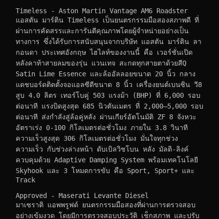
Timeless - Aston Martin Vantage AM6 Roadster
แอสตัน มาร์ติน Timeless เป็นยนตรกรรมมือสองสภาพดี ที่
ผ่านการคัดสรรและการันตีคุณภาพโดยผู้จำหน่ายอย่างเป็น
ทางการ ซึ่งได้รับการสนับสนุนจากบริษัท แอสตัน มาร์ติน ลา
กอนดา ประเทศอังกฤษ ไฮไลท์ของงานนี้ คือ เวอร์ชั่นเปิด
หลังคาท้าสายลมของรุ่น แวนเทจ สะกดทุกสายตาด้วยสีQ 
Satin Lime Essence และล้ออัลลอยขนาด 20 นิ้ว กลาง
แดชบอร์ดติดตั้งจอแอลซีดีขนาด 8 นิ้ว เครื่องยนต์เบนซิน วี8 
สูบ 4.0 ลิตร เทอร์โบคู่ 503 แรงม้า (BHP) ที่ 6,000 รอบ
ต่อนาที แรงบิดสูงสุด 685 นิวตันเมตร ที่ 2,000–5,000 รอบ
ต่อนาที ส่งกำลังสู่ล้อคู่หลัง ผ่านเกียร์อัตโนมัติ ZF 8 จังหวะ 
อัตราเร่ง 0-100 กิโลเมตรต่อชั่วโมง ภายใน 3.8 วินาที 
ความเร็วสูงสุด 306 กิโลเมตรต่อชั่วโมง มั่นใจทุกช่วง
ความเร็ว กับช่วงล่างหน้า ดับเบิลวิชโบน หลัง มัลติ-ลิงค์ 
ควบคุมด้วย Adaptive Damping System พร้อมเทคโนโลยี 
Skyhook และ 3 โหมดการขับ คือ Sport, Sport+ และ 
Track
Approved - Maserati Levante Diesel
มาเซราติ แอพพรูฟด์ ยนตรกรรมมือสองที่ผ่านการตรวจสอบ
อย่างเข้มงวด โดยมีการตรวจสอบประวัติ เช็กสภาพ และปรับ