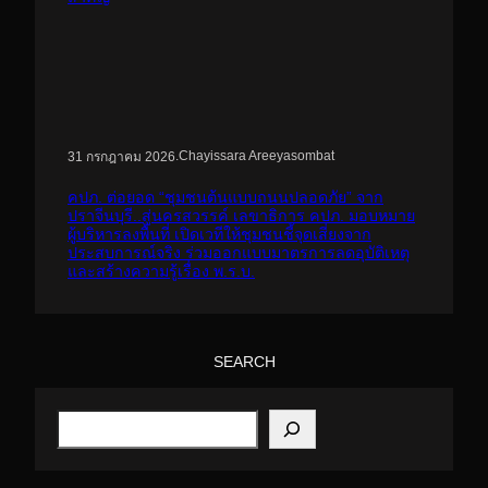
.
Chayissara Areeyasombat
31 กรกฎาคม 2026
คปภ. ต่อยอด “ชุมชนต้นแบบถนนปลอดภัย” จาก
ปราจีนบุรี..สู่นครสวรรค์ เลขาธิการ คปภ. มอบหมาย
ผู้บริหารลงพื้นที่ เปิดเวทีให้ชุมชนชี้จุดเสี่ยงจาก
ประสบการณ์จริง ร่วมออกแบบมาตรการลดอุบัติเหตุ
และสร้างความรู้เรื่อง พ.ร.บ.
SEARCH
S
e
a
r
c