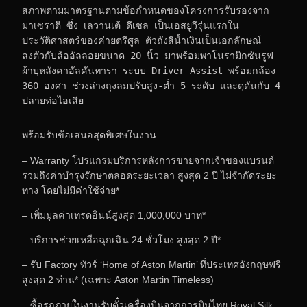
สภาพตามมาตรฐานตามข้อกำหนดของโครงการรับรองจาก 
มาเซราติ ซึ่ง เลวานเต้ ดีเซล เป็นเอสยูวีรุ่นแรกใน
ประวัติศาสตร์ของค่ายตรีศูล ตัวถังสีน้ำเงินเป็นเอกลักษณ์ 
ลงตัวกับล้ออัลลอยขนาด 20 นิ้ว มาพร้อมพาโนรามิกซันรูฟ 
ผ้าบุหลังคาอัลคันทารา ระบบ Driver Assist พร้อมกล้อง 
360 องศา ช่วงล่างถุงลมปรับสูง-ต่ำ 5 ระดับ และดุดันกับ 4 
ปลายท่อไอเสีย
พร้อมรับข้อเสนอสุดพิเศษในงาน
– Warranty โปรแกรมบริการหลังการขายจากเจ้าของแบรนด์
รวมถึงค่าบำรุงรักษาตลอดระยะเวลา สูงสุด 2 ปี ไม่จำกัดระยะ
ทาง โดยไม่มีค่าใช้จ่าย*
– เพิ่มมูลค่าเทรดอินน์สูงสุด 1,000,000 บาท*
– บริการช่วยเหลือฉุกเฉิน 24 ชั่วโมง สูงสุด 2 ปี*
– รับ Factory ทัวร์ ‘Home of Aston Martin’ ที่ประเทศอังกฤษฟรี
สูงสุด 2 ท่าน* (เฉพาะ Aston Martin Timeless)
– ซื้อรถภายในงานรับตั๋วเครื่องบินจากการบินไทย Royal Silk