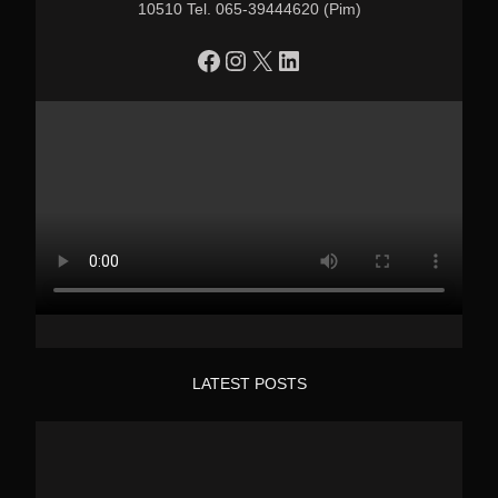
10510 Tel. 065-39444620 (Pim)
https://www.facebook.com/profile.php?id=100090086432719
Instagram
X
LinkedIn
LATEST POSTS