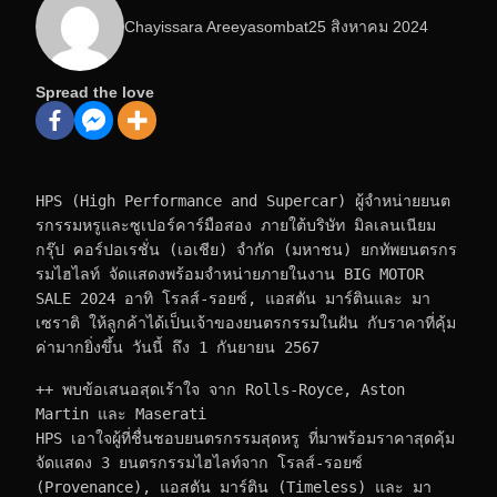
Chayissara Areeyasombat
25 สิงหาคม 2024
Spread the love
HPS (High Performance and Supercar) ผู้จำหน่ายยนต
รกรรมหรูและซูเปอร์คาร์มือสอง ภายใต้บริษัท มิลเลนเนียม 
กรุ๊ป คอร์ปอเรชั่น (เอเชีย) จำกัด (มหาชน) ยกทัพยนตรกร
รมไฮไลท์ จัดแสดงพร้อมจำหน่ายภายในงาน BIG MOTOR 
SALE 2024 อาทิ โรลส์-รอยซ์, แอสตัน มาร์ตินและ มา
เซราติ ให้ลูกค้าได้เป็นเจ้าของยนตรกรรมในฝัน กับราคาที่คุ้ม
ค่ามากยิ่งขึ้น วันนี้ ถึง 1 กันยายน 2567
++ พบข้อเสนอสุดเร้าใจ จาก Rolls-Royce, Aston 
Martin และ Maserati
HPS เอาใจผู้ที่ชื่นชอบยนตรกรรมสุดหรู ที่มาพร้อมราคาสุดคุ้ม 
จัดแสดง 3 ยนตรกรรมไฮไลท์จาก โรลส์-รอยซ์ 
(Provenance), แอสตัน มาร์ติน (Timeless) และ มา