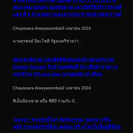
คมนาคม มอบความสุขขยายเวลาเปิดให้บริการสายสี
แดง ตี 4 อำนวยความสะดวกประชาชนช่วงสงกรานต์
Chayissara Areeyasombat
3 เมษายน 2024
นายสุรพงษ์ ปิยะโชติ รัฐมนตรีช่วยว่า…
บัตรเครดิต ttb มอบสิทธิพิเศษแต่งบ้านสวยกับ SB
Design Square รับส่วนลดทันที 5% เมื่อทำรายการ
แบ่งชำระ 0% pay plan นานสูงสุด 10 เดือน
Chayissara Areeyasombat
2 เมษายน 2024
ทีเอ็มบีธนชาต หรือ ทีทีบี ร่วมกับ S…
‘พฤกษา’ ชวนรักษ์โลก จัดกิจกรรม ‘พฤกษา กรีน
พลัส’รวมพลังรักษ์สิ่งแวดล้อม สร้างโลกใบนี้อยู่ดีมีสุข