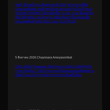
ซูซูกิ เดินหน้ากระตุ้นตลาด B-SUV ช่วงกลางปีจัด
แคมเปญพิเศษ ลูกค้าซูซูกิและครอบครัวเป็นเจ้าของ
SUZUKI FRONX ได้ง่ายยิ่งขึ้น รุ่น GL ราคาพิเศษเริ่ม
ต้น 599,000 บาท จำนวน 200 คันเท่านั้น พร้อมข้อ
เสนอสุดคุ้มสำหรับ GLX และ GLX PLUS
.
Chayissara Areeyasombat
5 สิงหาคม 2026
GAC AION Thailand เปิดจำหน่าย GAC GN8 PHEV
ราคาเริ่มต้น 2.199 ล้านบาท พร้อมแคมเปญพิเศษช่วง
เปิดตัว และบริการหลังการขายระดับพรีเมียม