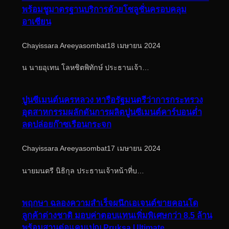
พร้อมชูมาตรฐานบริการด้วยโซลูชั่นครอบคลุม
อาเซียน
Chayissara Areeyasombat
18 เมษายน 2024
น นายอุเทน โลหชิตพิทักษ์ ประธานเจ้า…
ปูนซีเมนต์นครหลวง หารือรัฐมนตรีว่าการกระทรวง
อุตสาหกรรมผลักดันการผลิตปูนซีเมนต์คาร์บอนต่ำ
ลดปล่อยก๊าซเรือนกระจก
Chayissara Areeyasombat
17 เมษายน 2024
นายมนตรี นิธิกุล ประธานเจ้าหน้าที่บ…
พฤกษา ฉลองความสำเร็จผนึกเอเจนต์ขายคอนโด
ลูกค้าต่างชาติ มอบค่าตอบแทนเพิ่มพิเศษกว่า 8.5 ล้าน
พร้อมสานต่อแคมเปญ Pruksa Ultimate