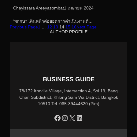
Chayissara Areeyasombat
1 เมษายน 2024
‘พฤกษา’เดินหน้าต่อยอดการดำเนินงานด้…
Previous Page
1
…
12
13
14
15
16
Next Page
AUTHOR PROFILE
BUSINESS GUIDE
78/172 Itraville Village, Intersection 4, Soi 19, Bang
Chan Subdistrict, Khlong Sam Wa District, Bangkok
10510 Tel. 065-39444620 (Pim)
https://www.facebook.com/profile.php?id=100090086432719
Instagram
X
LinkedIn