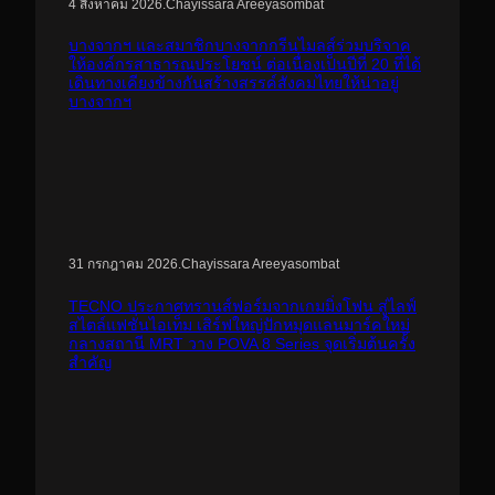
.
Chayissara Areeyasombat
4 สิงหาคม 2026
บางจากฯ และสมาชิกบางจากกรีนไมลส์ร่วมบริจาค
ให้องค์กรสาธารณประโยชน์ ต่อเนื่องเป็นปีที่ 20 ที่ได้
เดินทางเคียงข้างกันสร้างสรรค์สังคมไทยให้น่าอยู่
บางจากฯ
.
Chayissara Areeyasombat
31 กรกฎาคม 2026
TECNO ประกาศทรานส์ฟอร์มจากเกมมิ่งโฟน สู่ไลฟ์
สไตล์แฟชั่นไอเท็ม เสิร์ฟใหญ่ปักหมุดแลนมาร์คใหม่
กลางสถานี MRT วาง POVA 8 Series จุดเริ่มต้นครั้ง
สำคัญ