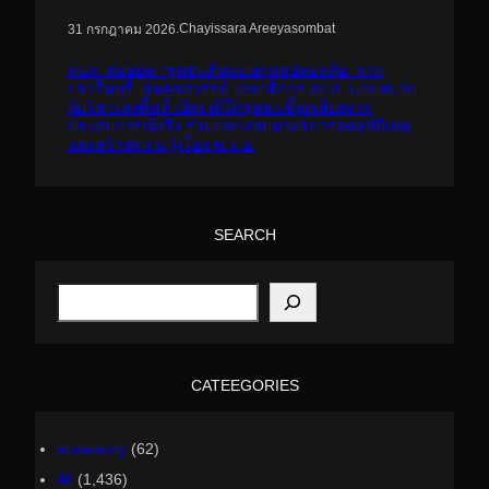
.
Chayissara Areeyasombat
31 กรกฎาคม 2026
คปภ. ต่อยอด “ชุมชนต้นแบบถนนปลอดภัย” จาก
ปราจีนบุรี..สู่นครสวรรค์ เลขาธิการ คปภ. มอบหมาย
ผู้บริหารลงพื้นที่ เปิดเวทีให้ชุมชนชี้จุดเสี่ยงจาก
ประสบการณ์จริง ร่วมออกแบบมาตรการลดอุบัติเหตุ
และสร้างความรู้เรื่อง พ.ร.บ.
SEARCH
S
e
a
r
c
h
CATEEGORIES
accessory
(62)
All
(1,436)