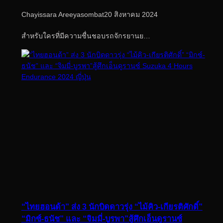
Chayissara Areeyasombat
20 สิงหาคม 2024
สำหรับใครที่มีความชื่นชอบรถจักรยานย…
“ไทยฮอนด้า” ส่ง 3 นักบิดดาวรุ่ง “ไม้คิว-เกียรติศักดิ์”
“มิกซ์-ธนัช” และ “จิมมี่-บูรพา”สู้ศึกเอ็นดูรานซ์