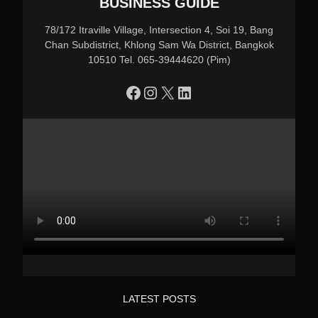
BUSINESS GUIDE
78/172 Itraville Village, Intersection 4, Soi 19, Bang
Chan Subdistrict, Khlong Sam Wa District, Bangkok
10510 Tel. 065-39444620 (Pim)
https://www.facebook.com/profile.php?id=100090086432719
Instagram
X
LinkedIn
LATEST POSTS