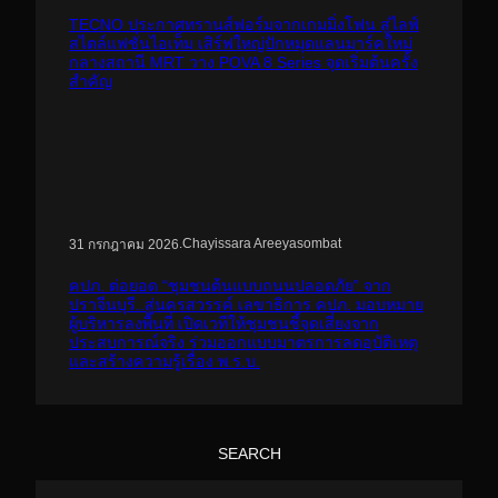
TECNO ประกาศทรานส์ฟอร์มจากเกมมิ่งโฟน สู่ไลฟ์
สไตล์แฟชั่นไอเท็ม เสิร์ฟใหญ่ปักหมุดแลนมาร์คใหม่
กลางสถานี MRT วาง POVA 8 Series จุดเริ่มต้นครั้ง
สำคัญ
.
Chayissara Areeyasombat
31 กรกฎาคม 2026
คปภ. ต่อยอด “ชุมชนต้นแบบถนนปลอดภัย” จาก
ปราจีนบุรี..สู่นครสวรรค์ เลขาธิการ คปภ. มอบหมาย
ผู้บริหารลงพื้นที่ เปิดเวทีให้ชุมชนชี้จุดเสี่ยงจาก
ประสบการณ์จริง ร่วมออกแบบมาตรการลดอุบัติเหตุ
และสร้างความรู้เรื่อง พ.ร.บ.
SEARCH