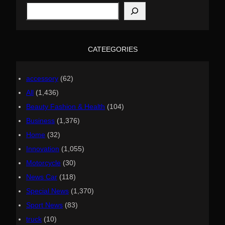
S
e
a
r
c
h
CATEEGORIES
accessory
(62)
All
(1,436)
Beauty Fashion & Health
(104)
Business
(1,376)
Home
(32)
Innovation
(1,055)
Motorcycle
(30)
News Car
(118)
Special News
(1,370)
Sport News
(83)
truck
(10)