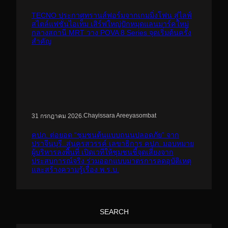
TECNO ประกาศทรานส์ฟอร์มจากเกมมิ่งโฟน สู่ไลฟ์
สไตล์แฟชั่นไอเท็ม เสิร์ฟใหญ่ปักหมุดแลนมาร์คใหม่
กลางสถานี MRT วาง POVA 8 Series จุดเริ่มต้นครั้ง
สำคัญ
.
Chayissara Areeyasombat
31 กรกฎาคม 2026
คปภ. ต่อยอด “ชุมชนต้นแบบถนนปลอดภัย” จาก
ปราจีนบุรี..สู่นครสวรรค์ เลขาธิการ คปภ. มอบหมาย
ผู้บริหารลงพื้นที่ เปิดเวทีให้ชุมชนชี้จุดเสี่ยงจาก
ประสบการณ์จริง ร่วมออกแบบมาตรการลดอุบัติเหตุ
และสร้างความรู้เรื่อง พ.ร.บ.
SEARCH