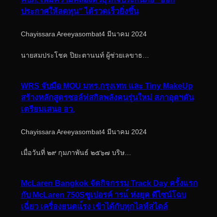
ประกาศให้ลดทุน” ได้รวดเร็วยิ่งขึ้น
Chayissara Areeyasombat
4 มีนาคม 2024
นายสมประโชค ปิยะตานนท์ ผู้ช่วยเลขาธ…
WRS จับมือ MOU มทร.กรุงเทพ และ Tiny MakeUp
สร้างหลักสูตรซอล์ฟสกิลพลังคนรุ่นใหม่ สภาอุตฯดัน
เตรียมเสนอ อว.
Chayissara Areeyasombat
4 มีนาคม 2024
เมื่อวันที่ ๒๙ กุมภาพันธ์ ๒๕๖๗ บริษ…
McLaren Bangkok จัดกิจกรรม Track Day ครั้งแรก
กับ McLaren 750Sซูเปอรค์ ารแ์ ห่งยุค ดีไซน์โฉบ
เฉี่ยว เครื่องยนตแ์รง เข้าได้กับทุกไลฟ์สไตล์