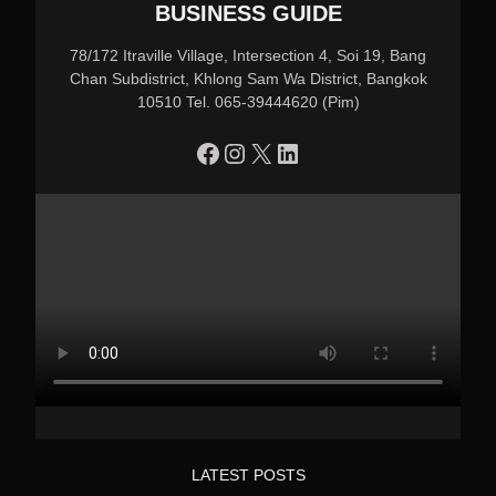
BUSINESS GUIDE
78/172 Itraville Village, Intersection 4, Soi 19, Bang
Chan Subdistrict, Khlong Sam Wa District, Bangkok
10510 Tel. 065-39444620 (Pim)
https://www.facebook.com/profile.php?id=100090086432719
Instagram
X
LinkedIn
LATEST POSTS