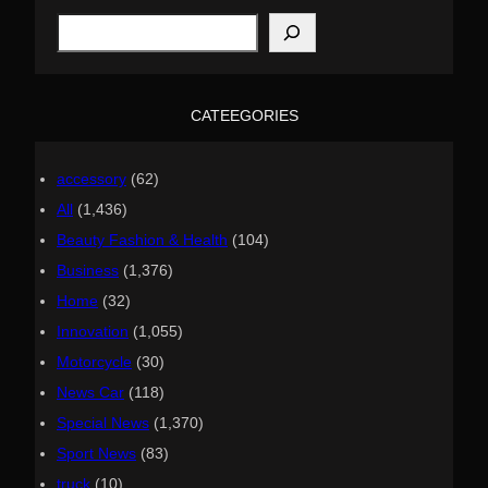
S
e
a
r
c
h
CATEEGORIES
accessory
(62)
All
(1,436)
Beauty Fashion & Health
(104)
Business
(1,376)
Home
(32)
Innovation
(1,055)
Motorcycle
(30)
News Car
(118)
Special News
(1,370)
Sport News
(83)
truck
(10)