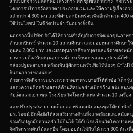
สำหรับกิจกรรมหลักคือโครงการ“พีที ชุมชนตาสว่าง” กิจกรร
โดยการบริการวัดสายตาประกอบแว่น และให้ความรู้เรื่องดวงตากับ
แล้วกว่า 4,300 คน และที่ตำบลกบินทร์จะเพิ่มอีกจำนวน 400 คน เพ
ใช้ประโยชน์ ในชีวิตประจำ วันอย่างยั่งยืน
นอกจากนี้บริษัทฯยังได้ให้ความสำคัญกับการพัฒนาคุณภาพการศึ
ตำบลกบินทร์ จำนวน 10 สถานศึกษา และมอบทุนการศึกษาให้กั
ทุนละ 2,000 บาท และมอบทุนการศึกษาบุตรและธิดาของพนักงา
บาท รวมถึงสนับสนุนอุปกรณ์การเรียนการสอน อุปกรณ์กีฬา
กล่องปฐมพยาบาล พร้อมพันธุ์ผักสวนครัวเพื่อให้น้องๆ นำไป
จินตนาการของน้องๆ
ด้วยการจัดกิจกรรมประกวดวาดภาพระบายสีให้หัวข้อ “เด็กรุ่นให
แสดงความคิดสร้างสรรค์ด้านศิลปะอย่างเปิดกว้าง สนับสนุนชุ
กับเด็กและเยาวชน โรงเรียนวัดโคกป่าแพง จำนวน 10 เครื่อง
และปรับปรุงสนามบาสเก็ตบอล พร้อมสนับสนุนชุดโต๊ะม้านั่งจำน
ประโยชน์ อีกทั้งยังได้ส่งเสริม ทางด้านสิ่งแวดล้อมและสนั
ร่วมกันปลูกผักสวนครัว ไม้กินได้ ให้กับโรงเรียนวัดโคกป่
จัดกิจกรรมต้นไม้แลกยิ้ม โดยมอบต้นไม้กินได้ กว่า 300 ต้น เพื่