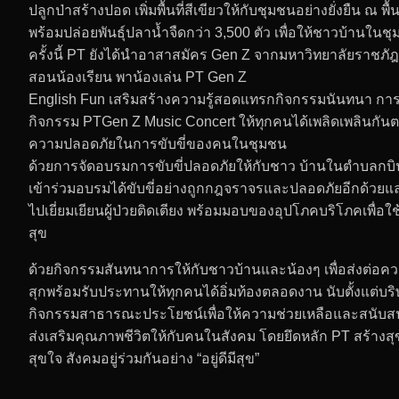
ปลูกป่าสร้างปอด เพิ่มพื้นที่สีเขียวให้กับชุมชนอย่างยั่งยืน
พร้อมปล่อยพันธุ์ปลาน้ำจืดกว่า 3,500 ตัว เพื่อให้ชาวบ้านใ
ครั้งนี้ PT ยังได้นำอาสาสมัคร Gen Z จากมหาวิทยาลัยราชภ
สอนน้องเรียน พาน้องเล่น PT Gen Z
English Fun เสริมสร้างความรู้สอดแทรกกิจกรรมนันทนา การ
กิจกรรม PTGen Z Music Concert ให้ทุกคนได้เพลิดเพลินกันตลอ
ความปลอดภัยในการขับขี่ของคนในชุมชน
ด้วยการจัดอบรมการขับขี่ปลอดภัยให้กับชาว บ้านในตำบลกบิ
เข้าร่วมอบรมได้ขับขี่อย่างถูกกฎจราจรและปลอดภัยอีกด้วยแล
ไปเยี่ยมเยียนผู้ป่วยติดเตียง พร้อมมอบของอุปโภคบริโภคเพื่
สุข
ด้วยกิจกรรมสันทนาการให้กับชาวบ้านและน้องๆ เพื่อส่งต่อ
สุกพร้อมรับประทานให้ทุกคนได้อิ่มท้องตลอดงาน นับตั้งแต่บริษัท พ
กิจกรรมสาธารณะประโยชน์เพื่อให้ความช่วยเหลือและสนับส
ส่งเสริมคุณภาพชีวิตให้กับคนในสังคม โดยยึดหลัก PT สร้างสุ
สุขใจ สังคมอยู่ร่วมกันอย่าง “อยู่ดีมีสุข”