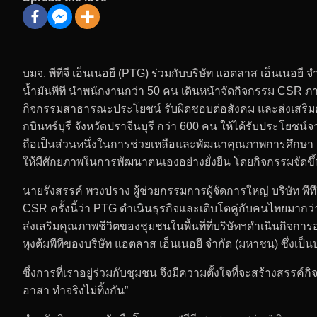
บมจ. พีทีจี เอ็นเนอยี (PTG) ร่วมกับบริษัท แอตลาส เอ็นเนอยี 
น้ำมันพีที นำพนักงานกว่า 50 คน เดินหน้าจัดกิจกรรม CSR ภายใ
กิจกรรมสาธารณะประโยชน์ รับผิดชอบต่อสังคม และส่งเสริมค
กบินทร์บุรี จังหวัดปราจีนบุรี กว่า 600 คน ให้ได้รับประโยชน์จา
ถือเป็นส่วนหนึ่งในการช่วยเหลือและพัฒนาคุณภาพการศึกษา
ให้มีศักยภาพในการพัฒนาตนเองอย่างยั่งยืน โดยกิจกรรมจัดขึ้น
นายรังสรรค์ พวงปราง ผู้ช่วยกรรมการผู้จัดการใหญ่ บริษัท พีท
CSR ครั้งนี้ว่า PTG ดำเนินธุรกิจและเติบโตคู่กับคนไทยมากว
ส่งเสริมคุณภาพชีวิตของชุมชนในพื้นที่ที่บริษัทฯดำเนินกิจการอย
หุงต้มพีทีของบริษัท แอตลาส เอ็นเนอยี จำกัด (มหาชน) ซึ่งเป็
ซึ่งการที่เราอยู่ร่วมกับชุมชน จึงมีความตั้งใจที่จะสร้างสร
อาสา ทำจริงไม่ทิ้งกัน”