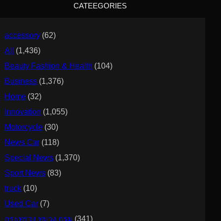
CATEEGORIES
h
accessory
(62)
All
(1,436)
Beauty Fashion & Health
(104)
Business
(1,376)
Home
(32)
Innovation
(1,055)
Motorcycle
(30)
News Car
(118)
Special News
(1,370)
Sport News
(83)
truck
(10)
Used Car
(7)
กระทรวง ทบวง กรม
(341)