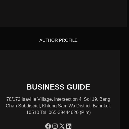
AUTHOR PROFILE
BUSINESS GUIDE
78/172 Itraville Village, Intersection 4, Soi 19, Bang
Chan Subdistrict, Khlong Sam Wa District, Bangkok
10510 Tel. 065-39444620 (Pim)
https://www.facebook.com/profile.php?id=100090086432719
Instagram
X
LinkedIn