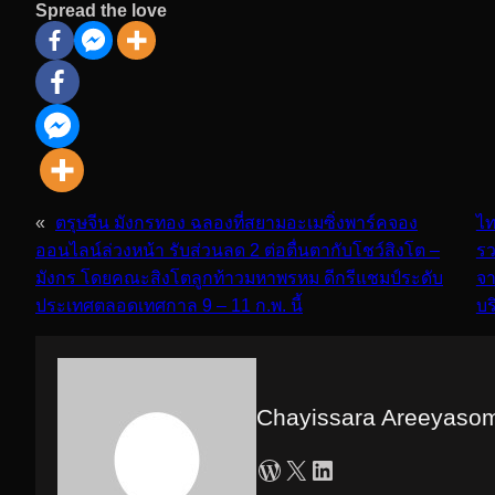
Spread the love
«
ตรุษจีน มังกรทอง ฉลองที่สยามอะเมซิ่งพาร์คจอง
ไท
ออนไลน์ล่วงหน้า รับส่วนลด 2 ต่อตื่นตากับโชว์สิงโต –
รว
มังกร โดยคณะสิงโตลูกท้าวมหาพรหม ดีกรีแชมป์ระดับ
จา
ประเทศตลอดเทศกาล 9 – 11 ก.พ. นี้
บร
Chayissara Areeyaso
WordPress
X
LinkedIn