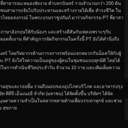
 ณ พื้นที่สาธารณะหนองพังงาย ตำบลกบินทร์ รวมจำนวนกว่า 200 ต้น
นชุมชนสามารถจับไปรับประทานและสร้างรายได้เพื่อ ดำรงชีวิต ใน
ัฎวไลยอลงกรณ์ ในพระบรมราชูปถัมภ์ มาร่วมกิจกรรม PT พี่อาสา
ภาษาอังกฤษให้กับน้องๆ และสร้างสีสันกับเพลงเพราะๆกับ
ดทั้งงาน ที่สำคัญการจัดกิจกรรมในครั้งนี้ PT ยังได้คำนึงถึง
นทร์ โดยวิทยากรด้านการจราจรพร้อมแจกหมวกกันน็อคให้กับผู้
ะ PT ยังใส่ใจความเป็นอยู่ของผู้คนในชุมชนแบบทุกมิติ โดยได้
อใช้ในการดำเนินชีวิตประจำวัน จำนวน 10 ราย และเติมเต็มความ
ความสุขและรอยยิ้ม รวมถึงมอบของอุปโภคบริโภค และอาหารปรุง
ีทีจี เอ็นเนอยี จำกัด (มหาชน) ได้จัดตั้งขึ้น บริษัทฯ ได้จัด
นุนตามความจำเป็นในหลากหลายด้านเพื่อบรรเทาทุกข์ และช่วย
ข สุขกาย