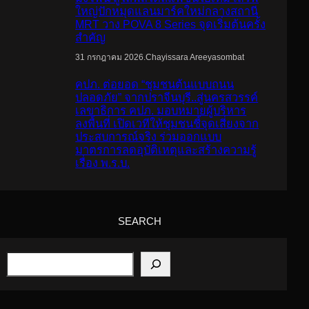
ใหญ่ปักหมุดแลนมาร์คใหม่กลางสถานี
MRT วาง POVA 8 Series จุดเริ่มต้นครั้ง
สำคัญ
.
Chayissara Areeyasombat
31 กรกฎาคม 2026
คปภ. ต่อยอด “ชุมชนต้นแบบถนน
ปลอดภัย” จากปราจีนบุรี..สู่นครสวรรค์
เลขาธิการ คปภ. มอบหมายผู้บริหาร
ลงพื้นที่ เปิดเวทีให้ชุมชนชี้จุดเสี่ยงจาก
ประสบการณ์จริง ร่วมออกแบบ
มาตรการลดอุบัติเหตุและสร้างความรู้
เรื่อง พ.ร.บ.
SEARCH
S
e
a
r
c