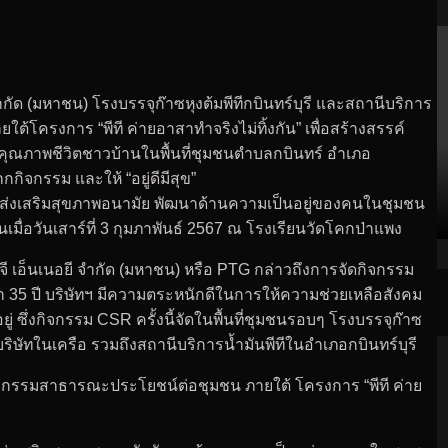
จำกัด (มหาชน) โรงบรรจุก๊าซหุงต้มพีทีกบินทร์บุรี และสถานีบริการ
ต้โครงการ “พีที ค่ายอาสาทำจริงไม่ทิ้งกัน” เพื่อสร้างสรรค์
ุณภาพชีวิตชาวบ้านในพื้นที่ชุมชนตำบลกบินทร์ อำเภอ
กกิจกรรม และให้ “อยู่ดีมีสุข”
 ส่งเสริมสุขภาพอนามัย พัฒนาด้านความเป็นอยู่ของคนในชุมชน
เมื่อวันเสาร์ที่ 3 กุมภาพันธ์ 2567 ณ โรงเรียนวัดโคกป่าแพง
ีจี เอ็นเนอยี จำกัด (มหาชน) หรือ PTG กล่าวถึงการจัดกิจกรรม
่า 35 ปี บริษัทฯ มีความตระหนักดีในการให้ความช่วยเหลือสังคม
ู่ ซึ่งกิจกรรม CSR ครั้งนี้จัดในพื้นที่ชุมชนรอบๆ โรงบรรจุก๊าซ
นบริษัทในเครือ รวมถึงสถานีบริการน้ำมันพีทีในอำเภอกบินทร์บุรี
รค์กิจกรรมสาธารณะประโยชน์ต่อชุมชน ภายใต้ โครงการ “พีที ค่าย