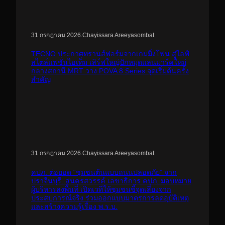
.
Chayissara Areeyasombat
31 กรกฎาคม 2026
TECNO ประกาศทรานส์ฟอร์มจากเกมมิ่งโฟน สู่ไลฟ์
สไตล์แฟชั่นไอเท็ม เสิร์ฟใหญ่ปักหมุดแลนมาร์คใหม่
กลางสถานี MRT วาง POVA 8 Series จุดเริ่มต้นครั้ง
สำคัญ
.
Chayissara Areeyasombat
31 กรกฎาคม 2026
คปภ. ต่อยอด “ชุมชนต้นแบบถนนปลอดภัย” จาก
ปราจีนบุรี..สู่นครสวรรค์ เลขาธิการ คปภ. มอบหมาย
ผู้บริหารลงพื้นที่ เปิดเวทีให้ชุมชนชี้จุดเสี่ยงจาก
ประสบการณ์จริง ร่วมออกแบบมาตรการลดอุบัติเหตุ
และสร้างความรู้เรื่อง พ.ร.บ.