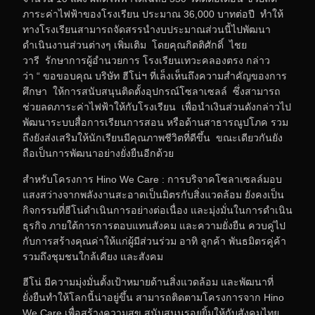
ภาระค่าไฟฟ้าของโรงเรียน ประมาณ 36,000 บาทต่อปี ทำให้
ทางโรงเรียนสามารถจัดสรรนำงบประมาณส่วนนี้ไปพัฒนา
ดำเนินงานส่วนต่างๆ เพิ่มเติม โดยคุณกิตติศักดิ์ ไชย
วารี รักษาการผู้อำนวยการ โรงเรียนเทวะคลองตรง กล่าว
ว่า “ ขอขอบคุณ บริษัท ฮีโน่ฯ ที่เล็งเห็นถึงความสำคัญของการ
ศึกษา ให้การสนับสนุนติดตั้งอุปกรณ์โซลาเซลล์ ซึ่งสามารถ
ช่วยลดภาระค่าไฟฟ้าให้กับโรงเรียน เพื่อนำเงินส่วนดังกล่าวไป
พัฒนาระบบสื่อการเรียนการสอน หรือด้านสาธารณูปโภค รวม
ถึงยังส่งเสริมให้นักเรียนมีคุณภาพชีวิตที่ดีขึ้น ขณะเดียวกันยัง
ถือเป็นการพัฒนาอย่างยั่งยืนอีกด้วย
สำหรับโครงการ Hino We Care : การบริจาคโซลาเซลล์มอบ
แสงสว่างจากพลังงานสะอาดเป็นมิตรกับสิ่งแวดล้อม ยังคงเป็น
กิจกรรมที่ฮีโน่ดำเนินการอย่างต่อเนื่อง และมุ่งมั่นในการดำเนิน
ธุรกิจ ภายใต้การการตอบแทนสังคม และความยั่งยืน ควบคู่ไป
กับการสร้างคุณค่าให้แก่ผู้มีส่วนร่วม อาทิ ลูกค้า พันธมิตรคู่ค้า
รวมถึงชุมชนใกล้เคียง และสังคม
ฮีโน่ มีความมุ่งมั่นตั้งเป้าหมายด้านสิ่งแวดล้อม และพัฒนาที่
ยั่งยืนทำให้โลกนี้น่าอยู่ขึ้น สามารถติดตามโครงการจาก Hino
We Care เพื่อสร้างความสุข สนับสนุนรอยยิ้มให้กับสังคมไทย