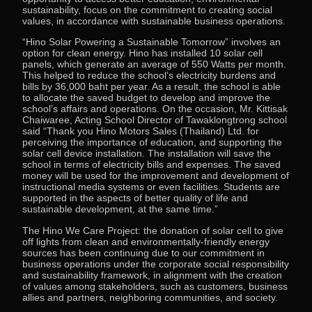
sustainability, focus on the commitment to creating social
values, in accordance with sustainable business operations.
“Hino Solar Powering a Sustainable Tomorrow” involves an
option for clean energy. Hino has installed 10 solar cell
panels, which generate an average of 550 Watts per month.
This helped to reduce the school’s electricity burdens and
bills by 36,000 baht per year. As a result, the school is able
to allocate the saved budget to develop and improve the
school’s affairs and operations. On the occasion, Mr. Kittisak
Chaiwaree, Acting School Director of Tawaklongtrong school
said “Thank you Hino Motors Sales (Thailand) Ltd. for
perceiving the importance of education, and supporting the
solar cell device installation. The installation will save the
school in terms of electricity bills and expenses. The saved
money will be used for the improvement and development of
instructional media systems or even facilities. Students are
supported in the aspects of better quality of life and
sustainable development, at the same time.”
The Hino We Care Project: the donation of solar cell to give
off lights from clean and environmentally-friendly energy
sources has been continuing due to our commitment in
business operations under the corporate social responsibility
and sustainability framework, in alignment with the creation
of values among stakeholders, such as customers, business
allies and partners, neighboring communities, and society.