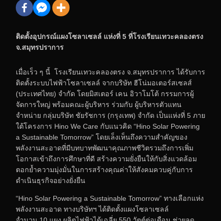
ติดตั้งอุปกรณ์แผงโซลาเซลล์ แห่งที่
5 ที่โรงเรียนเทวะคลองตรง
จ.สมุทรปราการ
เมื่อเร็ว ๆ นี้ โรงเรียนเทวะคลองตรง จ.สมุทรปราการ ได้รับการ
ติดตั้งระบบไฟฟ้าโซลาเซลล์ จากบริษัท ฮีโน่มอเตอร์สเซลส์
(ประเทศไทย) จำกัด โดยมิสเตอร์ เคน อิวาโมโต้ กรรมการผู้
จัดการใหญ่ พร้อมคณะผู้บริหาร ร่วมกับ ผู้บริหารตัวแทน
จำหน่าย กลุ่มบริษัท ชัยรัชการ (กรุงเทพ) จำกัด เป็นแห่งที่ 5 ภาย
ใต้โครงการ Hino We Care กับแนวคิด “Hino Solar Powering
a Sustainable Tomorrow” โดยเล็งเห็นถึงความสำคัญของ
พลังงานสะอาดที่มีบทบาทพัฒนาคุณภาพชีวิตรวมถึงการเพิ่ม
โอกาสเข้าถึงการศึกษาที่ดี สร้างความยั่งยืนให้กับสิ่งแวดล้อม
ตอกย้ำความมุ่งมั่นในการสร้างคุณค่าให้สังคมควบคู่กับการ
ดำเนินธุรกิจอย่างยั่งยืน
“Hino Solar Powering a Sustainable Tomorrow” ทางเลือกแห่ง
พลังงานสะอาด ทางบริษัทฯ ได้ติดตั้งแผงโซลาเซลล์
จำนวน 10 แผง ผลิตไฟฟ้าได้เฉลี่ย 550 วัตต์ต่อเดือน ช่วยลด