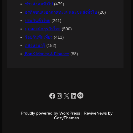
ข่าวสังคมทั่วไป
(479)
ธุรกิจขนส่งอากาศทะเล และขนส่งทั่วไป
(20)
ประกันทั่วไทย
(241)
มุมมองนักธุรกิจไทย
(500)
ร้อยกินพันเที่ยว
(411)
อสังหาน่ารู้
(152)
ฺBanK Money & Finance
(88)
https://www.facebook.com/profile.php?id=100090086432719
Instagram
X
LinkedIn
Last.fm
Proudly powered by WordPress | ReviveNews by
CozyThemes