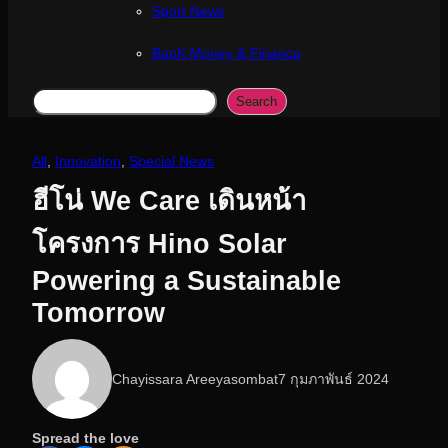
Sport News
ฺBanK Money & Finance
Search
Search
All
, 
Innovation
, 
Special News
ฮีโน่ We Care เดินหน้า
โครงการ Hino Solar
Powering a Sustainable
Tomorrow
Chayissara Areeyasombat
7 กุมภาพันธ์ 2024
Spread the love