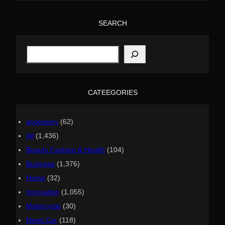
SEARCH
S
e
a
r
c
h
CATEEGORIES
accessory
(62)
All
(1,436)
Beauty Fashion & Health
(104)
Business
(1,376)
Home
(32)
Innovation
(1,055)
Motorcycle
(30)
News Car
(118)