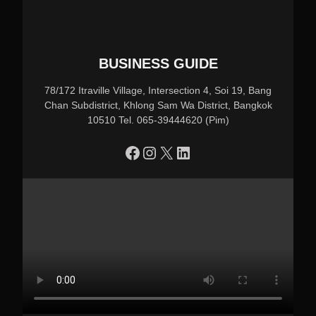
BUSINESS GUIDE
78/172 Itraville Village, Intersection 4, Soi 19, Bang
Chan Subdistrict, Khlong Sam Wa District, Bangkok
10510 Tel. 065-39444620 (Pim)
https://www.facebook.com/profile.php?id=100090086432719
Instagram
X
LinkedIn