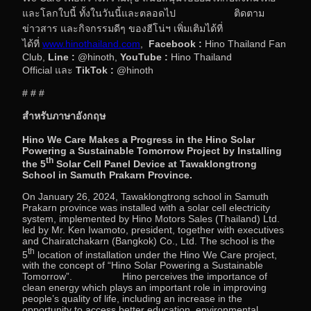
และโลกใบนี้ ทั้งในวันนี้และตลอดไป ติดตาม
ข่าวสาร และกิจกรรมดีๆ ของฮีโน่ฯ เพิ่มเติมได้ที่
ได้ที่
www.hinothailand.com
,
Facebook :
Hino Thailand Fan
Club,
Line :
@hinoth,
YouTube :
Hino Thailand
Official และ
TikTok :
@hinoth
# # #
สำหรับภาษาอังกฤษ
Hino We Care Makes a Progress in the Hino Solar
Powering a Sustainable Tomorrow Project by Installing
th
the 5
Solar Cell Panel Device at Tawaklongtrong
School in Samuth Prakarn Province.
On January 26, 2024, Tawaklongtrong school in Samuth
Prakarn province was installed with a solar cell electricity
system, implemented by Hino Motors Sales (Thailand) Ltd.
led by Mr. Ken Iwamoto, president, together with executives
and Chairatchakarn (Bangkok) Co., Ltd. The school is the
th
5
location of installation under the Hino We Care project,
with the concept of “Hino Solar Powering a Sustainable
Tomorrow”. Hino perceives the importance of
clean energy which plays an important role in improving
people’s quality of life, including an increase in the
opportunity to access better education, environmental