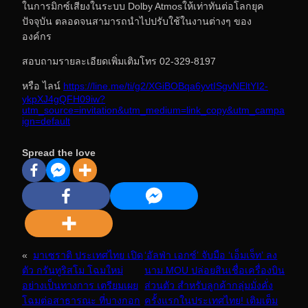
ในการมิกซ์เสียงในระบบ Dolby Atmosให้เท่าทันต่อโลกยุค
ปัจจุบัน ตลอดจนสามารถนำไปปรับใช้ในงานต่างๆ ของ
องค์กร
สอบถามรายละเอียดเพิ่มเติมโทร 02-329-8197
หรือ ไลน์
https://line.me/ti/g2/XGiBOBqa6yvtISgvNEltYI2-
ykpXJ4gQFH09iw?
utm_source=invitation&utm_medium=link_copy&utm_campa
ign=default
Spread the love
«
มาเซราติ ประเทศไทย เปิด
‘อัลฟ่า เอกซ์’ จับมือ ‘เอ็มเจ็ท’ ลง
ตัว กรันทูริสโม โฉมใหม่
นาม MOU ปล่อยสินเชื่อเครื่องบิน
อย่างเป็นทางการ เตรียมเผย
ส่วนตัว สำหรับลูกค้ากลุ่มมั่งคั่ง
โฉมต่อสาธารณะ ที่บางกอก
ครั้งแรกในประเทศไทย! เติมเต็ม