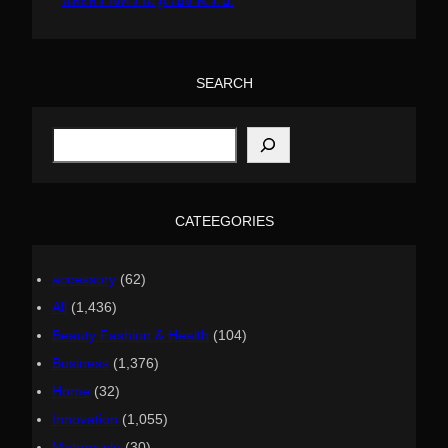
SEARCH
S
e
a
r
c
h
CATEEGORIES
accessory
(62)
All
(1,436)
Beauty Fashion & Health
(104)
Business
(1,376)
Home
(32)
Innovation
(1,055)
Motorcycle
(30)