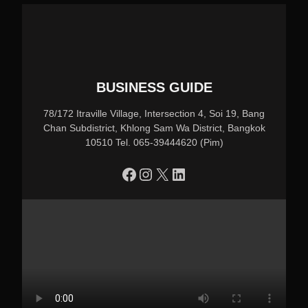
BUSINESS GUIDE
78/172 Itraville Village, Intersection 4, Soi 19, Bang
Chan Subdistrict, Khlong Sam Wa District, Bangkok
10510 Tel. 065-39444620 (Pim)
https://www.facebook.com/profile.php?id=100090086432719
Instagram
X
LinkedIn