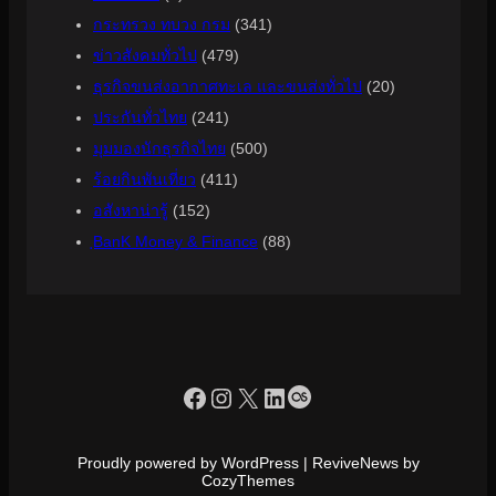
กระทรวง ทบวง กรม
(341)
ข่าวสังคมทั่วไป
(479)
ธุรกิจขนส่งอากาศทะเล และขนส่งทั่วไป
(20)
ประกันทั่วไทย
(241)
มุมมองนักธุรกิจไทย
(500)
ร้อยกินพันเที่ยว
(411)
อสังหาน่ารู้
(152)
ฺBanK Money & Finance
(88)
https://www.facebook.com/profile.php?id=100090086432719
Instagram
X
LinkedIn
Last.fm
Proudly powered by WordPress | ReviveNews by
CozyThemes