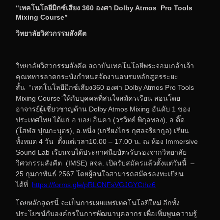
“เทคโนโลยีมิกซ์เสียง
360 องศา Dolby Atmos Pro Tools
Mixing Course”
วิทยาลัยวิศวกรรมสังคีต
วิทยาลัยวิศวกรรมสังคีต สถาบันเทคโนโลยีพระจอมเกล้าเจ้า
คุณทหารลาดกระบังกำหนดจัดงานอบรมหลักสูตรระยะ
สั้น “เทคโนโลยีมิกซ์เสียง360 องศา Dolby Atmos Pro Tools
Mixing Course”ให้กับบุคคลที่สนใจสมัครเรียน สอนโดย
อาจารย์ผู้เชี่ยวชาญด้าน Dolby Atmos Mixing อันดับ 1 ของ
ประเทศไทย ได้แก่ อ.บอย อินคา (วรวิทย์ พิกุลทอง), อ.ติ๊ด
(โสฬส ปุณกะบุตร), อ.หนี่ง (เกรียงไกร กุศลจริยากูล) เรียน
ทั้งหมด 4 วัน ตั้งแต่เวลา10.00 – 17.00 น. ณ ห้อง Immersive
Sound Lab เรียนจบได้ประกาศนียบัตรรับรองจากวิทยาลัย
วิศวกรรมสังคีต (IMSE) สจล. เปิดรับสมัครแล้วตั้งแต่วันนี้ –
25 กุมภาพันธ์ 2567 โดยผู้สนใจสามารถสมัครลงทะเบียน
ได้ที่
https://forms.gle/pRLCNFsVGJGYCthz6
โดยหลักสูตรนี้ จะเป็นการเผยแพร่เทคโนโลยีใหม่ อีกทั้ง
ประโยชน์กับองค์กรในการพัฒนาบุคลากร เพื่อเพิ่มพูนความรู้