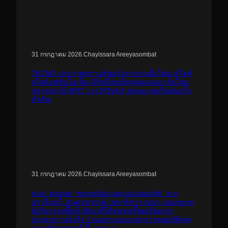
.
Chayissara Areeyasombat
31 กรกฎาคม 2026
TECNO ประกาศทรานส์ฟอร์มจากเกมมิ่งโฟน สู่ไลฟ์
สไตล์แฟชั่นไอเท็ม เสิร์ฟใหญ่ปักหมุดแลนมาร์คใหม่
กลางสถานี MRT วาง POVA 8 Series จุดเริ่มต้นครั้ง
สำคัญ
.
Chayissara Areeyasombat
31 กรกฎาคม 2026
คปภ. ต่อยอด “ชุมชนต้นแบบถนนปลอดภัย” จาก
ปราจีนบุรี..สู่นครสวรรค์ เลขาธิการ คปภ. มอบหมาย
ผู้บริหารลงพื้นที่ เปิดเวทีให้ชุมชนชี้จุดเสี่ยงจาก
ประสบการณ์จริง ร่วมออกแบบมาตรการลดอุบัติเหตุ
และสร้างความรู้เรื่อง พ.ร.บ.