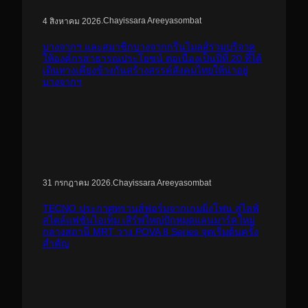
.
Chayissara Areeyasombat
4 สิงหาคม 2026
บางจากฯ และสมาชิกบางจากกรีนไมลส์ร่วมบริจาค
ให้องค์กรสาธารณประโยชน์ ต่อเนื่องเป็นปีที่ 20 ที่ได้
เดินทางเคียงข้างกันสร้างสรรค์สังคมไทยให้น่าอยู่
บางจากฯ
.
Chayissara Areeyasombat
31 กรกฎาคม 2026
TECNO ประกาศทรานส์ฟอร์มจากเกมมิ่งโฟน สู่ไลฟ์
สไตล์แฟชั่นไอเท็ม เสิร์ฟใหญ่ปักหมุดแลนมาร์คใหม่
กลางสถานี MRT วาง POVA 8 Series จุดเริ่มต้นครั้ง
สำคัญ