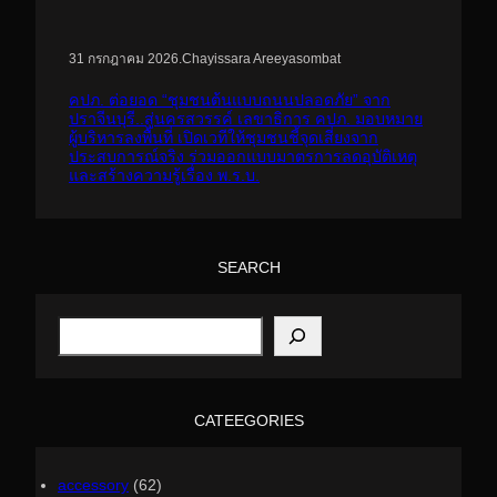
.
Chayissara Areeyasombat
31 กรกฎาคม 2026
คปภ. ต่อยอด “ชุมชนต้นแบบถนนปลอดภัย” จาก
ปราจีนบุรี..สู่นครสวรรค์ เลขาธิการ คปภ. มอบหมาย
ผู้บริหารลงพื้นที่ เปิดเวทีให้ชุมชนชี้จุดเสี่ยงจาก
ประสบการณ์จริง ร่วมออกแบบมาตรการลดอุบัติเหตุ
และสร้างความรู้เรื่อง พ.ร.บ.
SEARCH
S
e
a
r
c
h
CATEEGORIES
accessory
(62)