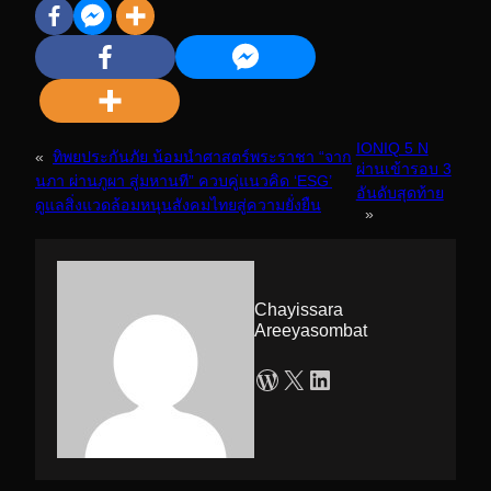
IONIQ 5 N
«
ทิพยประกันภัย น้อมนำศาสตร์พระราชา “จาก
ผ่านเข้ารอบ 3
นภา ผ่านภูผา สู่มหานที” ควบคู่แนวคิด ‘ESG’
อันดับสุดท้าย
ดูแลสิ่งแวดล้อมหนุนสังคมไทยสู่ความยั่งยืน
»
Chayissara
Areeyasombat
WordPress
X
LinkedIn