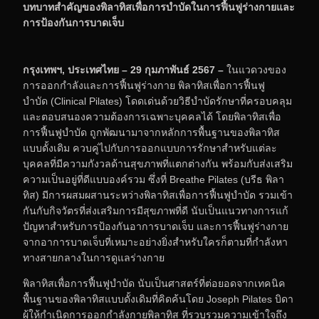
บทบาทสำคัญของพิลาทิสเพื่อการบำบัดในการฟื้นฟูร่างกายและ
การป้องกันการบาดเจ็บ
กรุงเทพฯ,
ประเทศไทย – 29 กุมภาพันธ์ 2567 –
ในแวดวงของ
การออกกำลังและการฟื้นฟูร่างกาย
พิลาทิสเพื่อการฟื้นฟู
บำบัด
(Clinical Pilates) โดดเด่นด้วยวิธีบำบัดรักษาที่ครอบคลุม
และตอบสนองความต้องการเฉพาะบุคคลได้ โดยพิลาทิสเพื่อ
การฟื้นฟูบำบัด ถูกพัฒนามาจากหลักการพื้นฐานของพิลาทิส
แบบดั้งเดิม ควบคู่ไปกับการออกแบบการรักษาสำหรับแต่ละ
บุคคลที่มีความกังวลด้านสุขภาพที่แตกต่างกัน พร้อมกับส่งเสริม
ความเป็นอยู่ที่ดีแบบองค์รวม ซึ่งที่ Breathe Pilates (บรีธ พิลา
ทิส) มีการผสมผสานระหว่างพิลาทิสเพื่อการฟื้นฟูบำบัด รวมเข้า
กันกับกิจวัตรที่ส่งเสริมการมีสุขภาพที่ดี นับเป็นแนวทางการแก้
ปัญหาสำหรับการป้องกันอาการบาดเจ็บ และการฟื้นฟูร่างกาย
จากอาการบาดเจ็บที่เหมาะอย่างยิ่งสำหรับใครก็ตามที่กำลังหา
ทางสายกลางในการดูแลร่างกาย
พิลาทิสเพื่อการฟื้นฟูบำบัด นับเป็นศาสตร์ที่ต่อยอดจากเทคนิค
พื้นฐานของพิลาทิสแบบดั้งเดิมที่คิดค้นโดย Joseph Pilates บิดา
ผู้ให้กำเนิดการออกกำลังกายพิลาทิส ที่รวบรวมความเข้าใจถึง