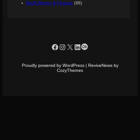
ฺBanK Money & Finance
(88)
https://www.facebook.com/profile.php?id=100090086432719
Instagram
X
LinkedIn
Last.fm
Proudly powered by WordPress | ReviveNews by
CozyThemes