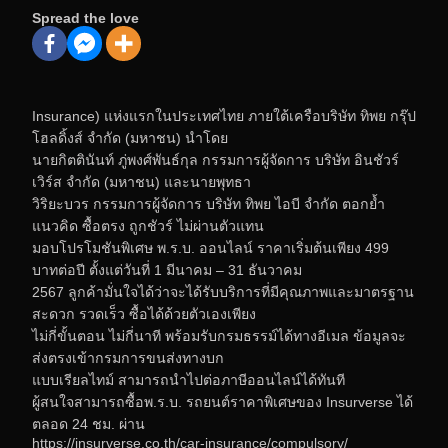
Spread the love
Insurance) แห่งแรกในประเทศไทย ภายใต้เครือบริษัท ทิพย กรุ๊ป
โฮลดิ้งส์ จำกัด (มหาชน) นำโดย
นายกิตตินันท์ ภู่พงศ์พันธ์กุล กรรมการผู้จัดการ บริษัท อินชัวร์
เวิร์ส จำกัด (มหาชน) และนายพุทธา
วิริยะบวร กรรมการผู้จัดการ บริษัท ทิพย ไอบี จำกัด ตอกย้ำ
แนวคิด ซื้อตรง ถูกชัวร์ ไม่ผ่านตัวแทน
มอบโปรโมชันพิเศษ พ.ร.บ. ออนไลน์ ราคาเริ่มต้นเพียง 499
บาทต่อปี ตั้งแต่วันที่ 1 มีนาคม – 31 ธันวาคม
2567 ลูกค้ามั่นใจได้ว่าจะได้รับบริการที่มีคุณภาพและมาตรฐาน
สะดวก รวดเร็ว ซื้อได้ด้วยตัวเองเพียง
ไม่กี่ขั้นตอน ไม่กี่นาที พร้อมรับกรมธรรม์ได้ทางอีเมล ข้อมูลจะ
ส่งตรงเข้ากรมการขนส่งทางบก
แบบเรียลไทม์ สามารถนำไปต่อภาษีออนไลน์ได้ทันที
ผู้สนใจสามารถซื้อพ.ร.บ. รถยนต์ราคาพิเศษของ Insurverse ได้
ตลอด 24 ชม. ผ่าน
https://insurverse.co.th/car-insurance/compulsory/