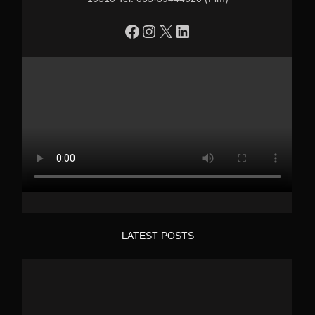
https://www.facebook.com/profile.php?id=100090086432719
Instagram
X
LinkedIn
LATEST POSTS