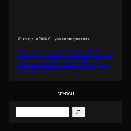
.
Chayissara Areeyasombat
31 กรกฎาคม 2026
คปภ. ต่อยอด “ชุมชนต้นแบบถนนปลอดภัย” จาก
ปราจีนบุรี..สู่นครสวรรค์ เลขาธิการ คปภ. มอบหมาย
ผู้บริหารลงพื้นที่ เปิดเวทีให้ชุมชนชี้จุดเสี่ยงจาก
ประสบการณ์จริง ร่วมออกแบบมาตรการลดอุบัติเหตุ
และสร้างความรู้เรื่อง พ.ร.บ.
SEARCH
S
e
a
r
c