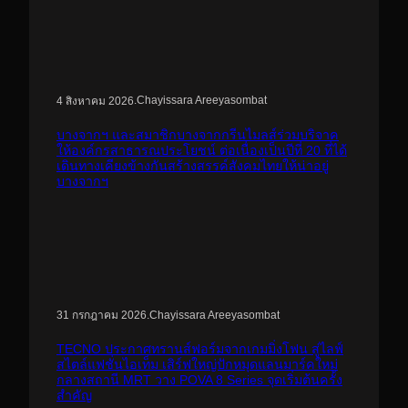
.
Chayissara Areeyasombat
4 สิงหาคม 2026
บางจากฯ และสมาชิกบางจากกรีนไมลส์ร่วมบริจาค
ให้องค์กรสาธารณประโยชน์ ต่อเนื่องเป็นปีที่ 20 ที่ได้
เดินทางเคียงข้างกันสร้างสรรค์สังคมไทยให้น่าอยู่
บางจากฯ
.
Chayissara Areeyasombat
31 กรกฎาคม 2026
TECNO ประกาศทรานส์ฟอร์มจากเกมมิ่งโฟน สู่ไลฟ์
สไตล์แฟชั่นไอเท็ม เสิร์ฟใหญ่ปักหมุดแลนมาร์คใหม่
กลางสถานี MRT วาง POVA 8 Series จุดเริ่มต้นครั้ง
สำคัญ