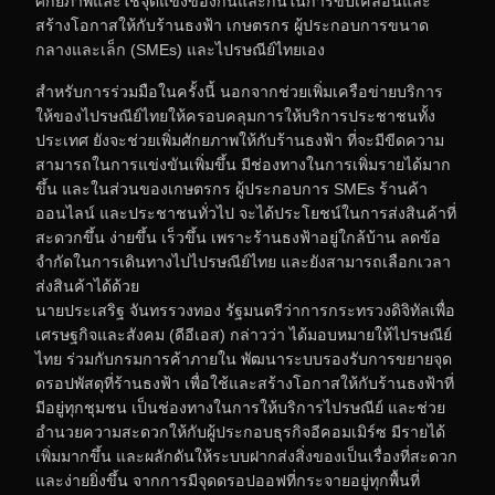
ศักยภาพและใช้จุดแข็งของกันและกันในการขับเคลื่อนและ
สร้างโอกาสให้กับร้านธงฟ้า เกษตรกร ผู้ประกอบการขนาด
กลางและเล็ก (SMEs) และไปรษณีย์ไทยเอง
สำหรับการร่วมมือในครั้งนี้ นอกจากช่วยเพิ่มเครือข่ายบริการ
ให้ของไปรษณีย์ไทยให้ครอบคลุมการให้บริการประชาชนทั้ง
ประเทศ ยังจะช่วยเพิ่มศักยภาพให้กับร้านธงฟ้า ที่จะมีขีดความ
สามารถในการแข่งขันเพิ่มขึ้น มีช่องทางในการเพิ่มรายได้มาก
ขึ้น และในส่วนของเกษตรกร ผู้ประกอบการ SMEs ร้านค้า
ออนไลน์ และประชาชนทั่วไป จะได้ประโยชน์ในการส่งสินค้าที่
สะดวกขึ้น ง่ายขึ้น เร็วขึ้น เพราะร้านธงฟ้าอยู่ใกล้บ้าน ลดข้อ
จำกัดในการเดินทางไปไปรษณีย์ไทย และยังสามารถเลือกเวลา
ส่งสินค้าได้ด้วย
นายประเสริฐ จันทรรวงทอง รัฐมนตรีว่าการกระทรวงดิจิทัลเพื่อ
เศรษฐกิจและสังคม (ดีอีเอส) กล่าวว่า ได้มอบหมายให้ไปรษณีย์
ไทย ร่วมกับกรมการค้าภายใน พัฒนาระบบรองรับการขยายจุด
ดรอปพัสดุที่ร้านธงฟ้า เพื่อใช้และสร้างโอกาสให้กับร้านธงฟ้าที่
มีอยู่ทุกชุมชน เป็นช่องทางในการให้บริการไปรษณีย์ และช่วย
อำนวยความสะดวกให้กับผู้ประกอบธุรกิจอีคอมเมิร์ซ มีรายได้
เพิ่มมากขึ้น และผลักดันให้ระบบฝากส่งสิ่งของเป็นเรื่องที่สะดวก
และง่ายยิ่งขึ้น จากการมีจุดดรอปออฟที่กระจายอยู่ทุกพื้นที่