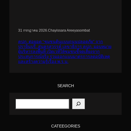
.
Chayissara Areeyasombat
31 กรกฎาคม 2026
คปภ. ต่อยอด “ชุมชนต้นแบบถนนปลอดภัย” จาก
ปราจีนบุรี..สู่นครสวรรค์ เลขาธิการ คปภ. มอบหมาย
ผู้บริหารลงพื้นที่ เปิดเวทีให้ชุมชนชี้จุดเสี่ยงจาก
ประสบการณ์จริง ร่วมออกแบบมาตรการลดอุบัติเหตุ
และสร้างความรู้เรื่อง พ.ร.บ.
SEARCH
S
e
a
r
c
h
CATEEGORIES