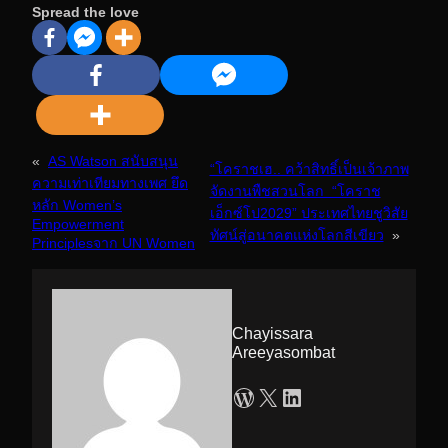
Spread the love
«
AS Watson สนับสนุน
“โคราชเฮ.. คว้าสิทธิ์เป็นเจ้าภาพ
ความเท่าเทียมทางเพศ ยึด
จัดงานพืชสวนโลก “โคราช
หลัก Women’s
เอ็กซ์โป2029” ประเทศไทยชูวิสัย
Empowerment
ทัศน์สู่อนาคตแห่งโลกสีเขียว
»
Principlesจาก UN Women
Chayissara
Areeyasombat
WordPress
X
LinkedIn