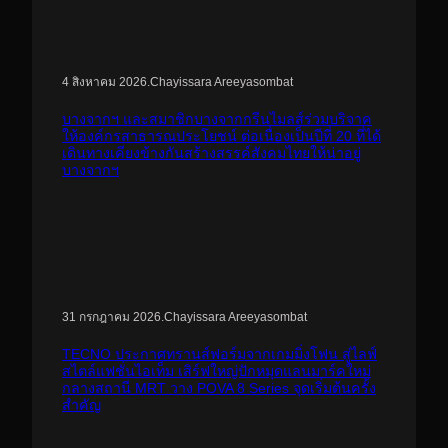
.
Chayissara Areeyasombat
4 สิงหาคม 2026
บางจากฯ และสมาชิกบางจากกรีนไมลส์ร่วมบริจาค
ให้องค์กรสาธารณประโยชน์ ต่อเนื่องเป็นปีที่ 20 ที่ได้
เดินทางเคียงข้างกันสร้างสรรค์สังคมไทยให้น่าอยู่
บางจากฯ
.
Chayissara Areeyasombat
31 กรกฎาคม 2026
TECNO ประกาศทรานส์ฟอร์มจากเกมมิ่งโฟน สู่ไลฟ์
สไตล์แฟชั่นไอเท็ม เสิร์ฟใหญ่ปักหมุดแลนมาร์คใหม่
กลางสถานี MRT วาง POVA 8 Series จุดเริ่มต้นครั้ง
สำคัญ