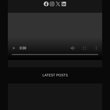
https://www.facebook.com/profile.php?id=100090086432719
Instagram
X
LinkedIn
LATEST POSTS