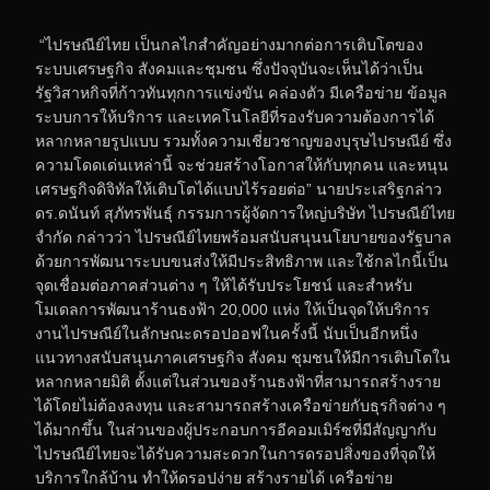
“ไปรษณีย์ไทย เป็นกลไกสำคัญอย่างมากต่อการเติบโตของ
ระบบเศรษฐกิจ สังคมและชุมชน ซึ่งปัจจุบันจะเห็นได้ว่าเป็น
รัฐวิสาหกิจที่ก้าวทันทุกการแข่งขัน คล่องตัว มีเครือข่าย ข้อมูล
ระบบการให้บริการ และเทคโนโลยีที่รองรับความต้องการได้
หลากหลายรูปแบบ รวมทั้งความเชี่ยวชาญของบุรุษไปรษณีย์ ซึ่ง
ความโดดเด่นเหล่านี้ จะช่วยสร้างโอกาสให้กับทุกคน และหนุน
เศรษฐกิจดิจิทัลให้เติบโตได้แบบไร้รอยต่อ” นายประเสริฐกล่าว
ดร.ดนันท์ สุภัทรพันธุ์ กรรมการผู้จัดการใหญ่บริษัท ไปรษณีย์ไทย
จำกัด กล่าวว่า ไปรษณีย์ไทยพร้อมสนับสนุนนโยบายของรัฐบาล
ด้วยการพัฒนาระบบขนส่งให้มีประสิทธิภาพ และใช้กลไกนี้เป็น
จุดเชื่อมต่อภาคส่วนต่าง ๆ ให้ได้รับประโยชน์ และสำหรับ
โมเดลการพัฒนาร้านธงฟ้า 20,000 แห่ง ให้เป็นจุดให้บริการ
งานไปรษณีย์ในลักษณะดรอปออฟในครั้งนี้ นับเป็นอีกหนึ่ง
แนวทางสนับสนุนภาคเศรษฐกิจ สังคม ชุมชนให้มีการเติบโตใน
หลากหลายมิติ ตั้งแต่ในส่วนของร้านธงฟ้าที่สามารถสร้างราย
ได้โดยไม่ต้องลงทุน และสามารถสร้างเครือข่ายกับธุรกิจต่าง ๆ
ได้มากขึ้น ในส่วนของผู้ประกอบการอีคอมเมิร์ซที่มีสัญญากับ
ไปรษณีย์ไทยจะได้รับความสะดวกในการดรอปสิ่งของที่จุดให้
บริการใกล้บ้าน ทำให้ดรอปง่าย สร้างรายได้ เครือข่าย