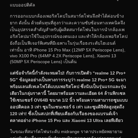
แบบออปติคัล
การออกแบบกล้องเพอริสโคปในสมาร์ตโฟนจึงทำได้ค่อนข้าง
ยาก ดังนั้น ด้วยต้นทุนที่สูงกว่าและความซับซ้อนทางเทคนิคจึง
เป็นอุปสรรคสำคัญสำหรับผู้ผลิตสมาร์ตโฟนในการนำกล้องเพ
อริสโคปมาใช้ในอุปกรณ์ของตนเอง และทำให้กล้องเพอริสโคป
ยังถือเป็นฟีเจอร์พิเศษที่มีเฉพาะในรุ่นเรือธงระดับไฮเอนด์
เท่านั้น อาทิ iPhone 15 Pro Max (12MP 5X Periscope Lens),
vivo X100 Pro (64MP 4.2X Periscope Lens), Xiaomi 13
(50MP 5X Periscope Lens) เป็นต้น
แต่ข้อจำกัดนี้กำลังจะหมดไป! กับการเปิดตัว “realme 12 Pro+
5G” ข้อมูลอย่างเป็นทางการระบุว่า realme 12 Pro+ 5G จะมา
พร้อมเลนส์เทเลโฟโต้แบบเพอริสโคป ซึ่งนับเป็นรุ่นแรกและรุ่น
เดียวในกลุ่มราคานี้ โดยมาพร้อมความละเอียด 64 ล้านพิกเซล
ใช้เซนเซอร์ OV64B ขนาด 1/2 นิ้ว พร้อมความสามารถซูมแบบ
ออปติคอล 3 เท่า ซูมในเซนเซอร์ 6 เท่า และซูมดิจิทัลสูงสุดถึง
120 เท่า! ซึ่งเป็นสเปกที่เทียบเคียงกับเรือธงของแบรนด์เจ้า
ตลาดอย่าง iPhone 15 Pro และ Xiaomi 13 Ultra เลยทีเดียว
ในขณะที่สมาร์ตโฟนระดับ midrange ราคาประหยัดพยายาม