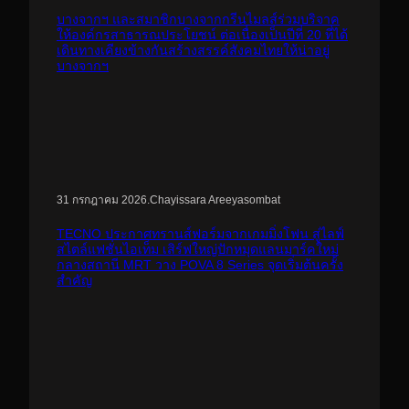
บางจากฯ และสมาชิกบางจากกรีนไมลส์ร่วมบริจาค
ให้องค์กรสาธารณประโยชน์ ต่อเนื่องเป็นปีที่ 20 ที่ได้
เดินทางเคียงข้างกันสร้างสรรค์สังคมไทยให้น่าอยู่
บางจากฯ
.
Chayissara Areeyasombat
31 กรกฎาคม 2026
TECNO ประกาศทรานส์ฟอร์มจากเกมมิ่งโฟน สู่ไลฟ์
สไตล์แฟชั่นไอเท็ม เสิร์ฟใหญ่ปักหมุดแลนมาร์คใหม่
กลางสถานี MRT วาง POVA 8 Series จุดเริ่มต้นครั้ง
สำคัญ