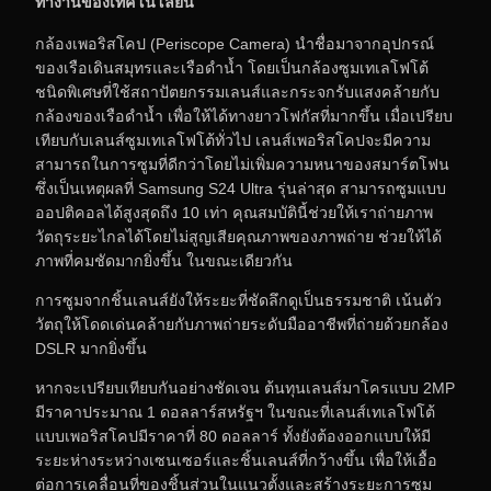
ทำงานของเทคโนโลยีนี้
กล้องเพอริสโคป (Periscope Camera) นำชื่อมาจากอุปกรณ์
ของเรือเดินสมุทรและเรือดำน้ำ โดยเป็นกล้องซูมเทเลโฟโต้
ชนิดพิเศษที่ใช้สถาปัตยกรรมเลนส์และกระจกรับแสงคล้ายกับ
กล้องของเรือดำน้ำ เพื่อให้ได้ทางยาวโฟกัสที่มากขึ้น เมื่อเปรียบ
เทียบกับเลนส์ซูมเทเลโฟโต้ทั่วไป เลนส์เพอริสโคปจะมีความ
สามารถในการซูมที่ดีกว่าโดยไม่เพิ่มความหนาของสมาร์ตโฟน
ซึ่งเป็นเหตุผลที่ Samsung S24 Ultra รุ่นล่าสุด สามารถซูมแบบ
ออปติคอลได้สูงสุดถึง 10 เท่า คุณสมบัตินี้ช่วยให้เราถ่ายภาพ
วัตถุระยะไกลได้โดยไม่สูญเสียคุณภาพของภาพถ่าย ช่วยให้ได้
ภาพที่คมชัดมากยิ่งขึ้น ในขณะเดียวกัน
การซูมจากชิ้นเลนส์ยังให้ระยะที่ชัดลึกดูเป็นธรรมชาติ เน้นตัว
วัตถุให้โดดเด่นคล้ายกับภาพถ่ายระดับมืออาชีพที่ถ่ายด้วยกล้อง
DSLR มากยิ่งขึ้น
หากจะเปรียบเทียบกันอย่างชัดเจน ต้นทุนเลนส์มาโครแบบ 2MP
มีราคาประมาณ 1 ดอลลาร์สหรัฐฯ ในขณะที่เลนส์เทเลโฟโต้
แบบเพอริสโคปมีราคาที่ 80 ดอลลาร์ ทั้งยังต้องออกแบบให้มี
ระยะห่างระหว่างเซนเซอร์และชิ้นเลนส์ที่กว้างขึ้น เพื่อให้เอื้อ
ต่อการเคลื่อนที่ของชิ้นส่วนในแนวตั้งและสร้างระยะการซูม