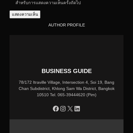
สำหรับการแสดงความเห็นครั้งถัดไป
AUTHOR PROFILE
BUSINESS GUIDE
78/172 Itraville Village, Intersection 4, Soi 19, Bang
Chan Subdistrict, Khlong Sam Wa District, Bangkok
10510 Tel. 065-39444620 (Pim)
https://www.facebook.com/profile.php?id=100090086432719
Instagram
X
LinkedIn