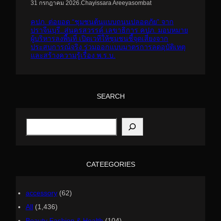
.
Chayissara Areeyasombat
31 กรกฎาคม 2026
คปภ. ต่อยอด “ชุมชนต้นแบบถนนปลอดภัย” จาก
ปราจีนบุรี..สู่นครสวรรค์ เลขาธิการ คปภ. มอบหมาย
ผู้บริหารลงพื้นที่ เปิดเวทีให้ชุมชนชี้จุดเสี่ยงจาก
ประสบการณ์จริง ร่วมออกแบบมาตรการลดอุบัติเหตุ
และสร้างความรู้เรื่อง พ.ร.บ.
SEARCH
S
e
a
r
c
h
CATEEGORIES
accessory
(62)
All
(1,436)
Beauty Fashion & Health
(104)