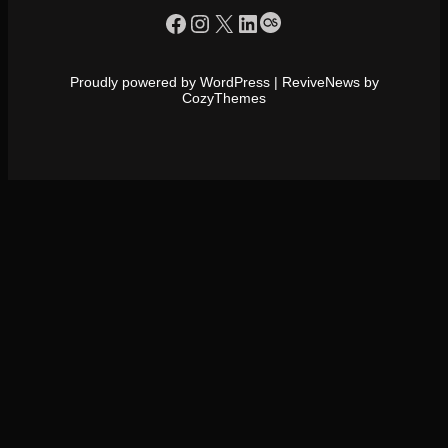
https://www.facebook.com/profile.php?id=100090086432719
Instagram
X
LinkedIn
Last.fm
Proudly powered by WordPress | ReviveNews by
CozyThemes