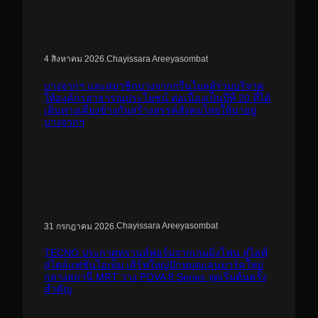
.
Chayissara Areeyasombat
4 สิงหาคม 2026
บางจากฯ และสมาชิกบางจากกรีนไมลส์ร่วมบริจาค
ให้องค์กรสาธารณประโยชน์ ต่อเนื่องเป็นปีที่ 20 ที่ได้
เดินทางเคียงข้างกันสร้างสรรค์สังคมไทยให้น่าอยู่
บางจากฯ
.
Chayissara Areeyasombat
31 กรกฎาคม 2026
TECNO ประกาศทรานส์ฟอร์มจากเกมมิ่งโฟน สู่ไลฟ์
สไตล์แฟชั่นไอเท็ม เสิร์ฟใหญ่ปักหมุดแลนมาร์คใหม่
กลางสถานี MRT วาง POVA 8 Series จุดเริ่มต้นครั้ง
สำคัญ