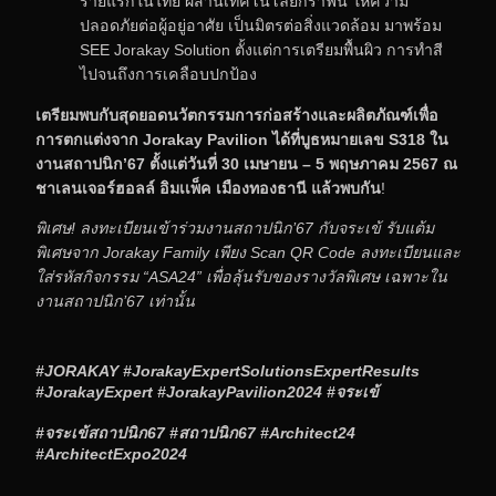
รายแรกในไทย ผสานเทคโนโลยีกราฟีน ให้ความ
ปลอดภัยต่อผู้อยู่อาศัย เป็นมิตรต่อสิ่งแวดล้อม มาพร้อม
SEE Jorakay Solution ตั้งแต่การเตรียมพื้นผิว การทำสี
ไปจนถึงการเคลือบปกป้อง
เตรียมพบกับสุดยอดนวัตกรรมการก่อสร้างและผลิตภัณฑ์เพื่อ
การตกแต่งจาก Jorakay Pavilion ได้ที่บูธหมายเลข S318 ใน
งานสถาปนิก’67 ตั้งแต่วันที่ 30 เมษายน – 5 พฤษภาคม 2567 ณ
ชาเลนเจอร์ฮอลล์ อิมเเพ็ค เมืองทองธานี แล้วพบกัน
!
พิเศษ! ลงทะเบียนเข้าร่วมงานสถาปนิก’67 กับจระเข้ รับแต้ม
พิเศษจาก Jorakay Family เพียง Scan QR Code ลงทะเบียนและ
ใส่รหัสกิจกรรม “ASA24” เพื่อลุ้นรับของรางวัลพิเศษ เฉพาะใน
งานสถาปนิก’67 เท่านั้น
#JORAKAY #JorakayExpertSolutionsExpertResults
#JorakayExpert #JorakayPavilion2024 #จระเข้
#จระเข้สถาปนิก67 #สถาปนิก67 #Architect24
#ArchitectExpo2024