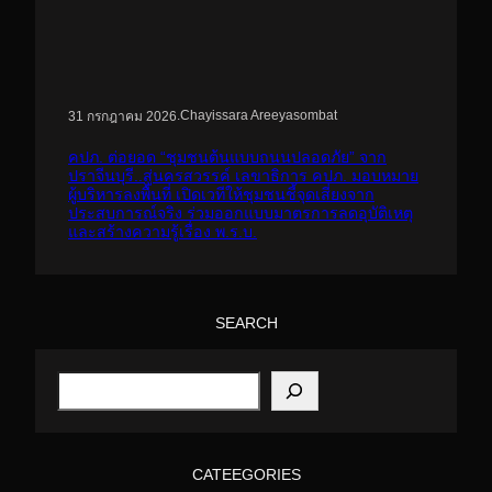
.
Chayissara Areeyasombat
31 กรกฎาคม 2026
คปภ. ต่อยอด “ชุมชนต้นแบบถนนปลอดภัย” จาก
ปราจีนบุรี..สู่นครสวรรค์ เลขาธิการ คปภ. มอบหมาย
ผู้บริหารลงพื้นที่ เปิดเวทีให้ชุมชนชี้จุดเสี่ยงจาก
ประสบการณ์จริง ร่วมออกแบบมาตรการลดอุบัติเหตุ
และสร้างความรู้เรื่อง พ.ร.บ.
SEARCH
S
e
a
r
c
h
CATEEGORIES