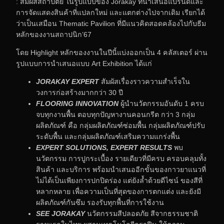
: สัมผัสสถาปัตย์ ในรูปแบบของ Jorakay ที่นำเสนอแบรนด์และ
การจัดแสดงสินค้าที่แปลกใหม่ และแตกต่างไปจากเดิม เรียกได้
ว่าเป็นเสมือน Thematic Pavilion ที่มีแนวคิดสอดคล้องไปกับธีม
หลักของงานสถาปนิก’67
โดย Highlight หลักของงานในปีนี้แบ่งออกเป็น 4 คลัสเตอร์ ผ่าน
รูปแบบการนำเสนอแบบ Art Exhibition ได้แก่
JORAKAY EXPERT
สัมผัสเรื่องราวความสำเร็จใน
วงการก่อสร้างมากกว่า 30 ปี
FLOORING INNOVATION
ผู้นำนวัตกรรมอันดับ 1 ครบ
จบทุกงานพื้น ตอบทุกปัญหางานคอนกรีต กว่า 3 กลุ่ม
ผลิตภัณฑ์ คือ กลุ่มผลิตภัณฑ์ซ่อมพื้น กลุ่มผลิตภัณฑ์ปรับ
ระดับพื้น และกลุ่มผลิตภัณฑ์เสริมความแกร่งพื้น
EXPERT SOLUTIONS, EXPERT RESULTS
พบ
นวัตกรรม การปูกระเบื้อง รายเดียวที่มีครบ ครอบคลุมทั้ง
สินค้า และบริการ พร้อมนำเสนออีกขั้นของกาวยาแนวที่
ไม่ได้เป็นเพียงการปกปิดร่อง แต่ยังล้ำด้วยดีไซน์ ของสีที่
หลากหลาย เพื่อความเป็นที่สุดของการตกแต่ง และยังมี
ผลิตภัณฑ์กันซึม รองรับทุกพื้นที่การใช้งาน
SEE JORAKAY
นวัตกรรมสีปลอดภัย สีจากธรรมชาติ