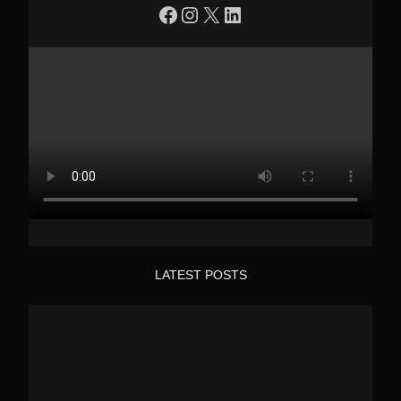
https://www.facebook.com/profile.php?id=100090086432719
Instagram
X
LinkedIn
LATEST POSTS