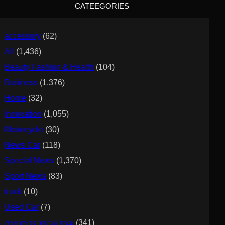
CATEEGORIES
h
accessory
(62)
All
(1,436)
Beauty Fashion & Health
(104)
Business
(1,376)
Home
(32)
Innovation
(1,055)
Motorcycle
(30)
News Car
(118)
Special News
(1,370)
Sport News
(83)
truck
(10)
Used Car
(7)
กระทรวง ทบวง กรม
(341)