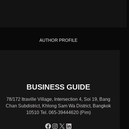
AUTHOR PROFILE
BUSINESS GUIDE
78/172 Itraville Village, Intersection 4, Soi 19, Bang
Chan Subdistrict, Khlong Sam Wa District, Bangkok
10510 Tel. 065-39444620 (Pim)
https://www.facebook.com/profile.php?id=100090086432719
Instagram
X
LinkedIn