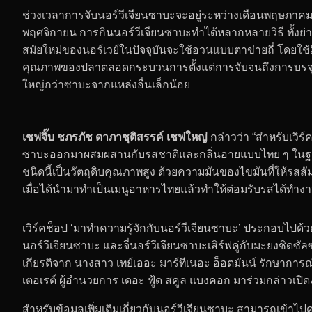
ช่วงเวลาการจับนอร์วีเจียนซาบะจะอยู่ระหว่างเดือนพฤษภาคมถึ
พฤศจิกายน การกินนอร์วีเจียนซาบะทำได้หลากหลายวิธี ทั้งย่างห
สมัยใหม่ของนอร์เวย์ในปัจจุบันจะใช้อวนแบบตาข่ายถี่ โดยใช้ม
คุณภาพของปลาตลอดกระบวนการตั้งแต่การจับจนถึงการบรจุห่อ ว
ใหญ่กว่าซาบะจากแหล่งอื่นเล็กน้อย
เชฟจิ๊บ ชภรภัช ดาภาชุติสรรค์ เชฟใหญ่
กล่าวว่า “สำหรับเวิร์
ซาบะออกมาผสมผสานกับรสชาติและกลิ่นอายแบบไทย ๆ ในฐา
ชนิดนี้เป็นวัตถุดิบคุณภาพสูง ด้วยความมันของไขมันที่ให้รสสัมผ
เมื่อได้นำมาทำเป็นเมนูอาหารไทยแล้วทำให้ต่อมรับรสได้ทำงา
เวิร์คช็อป ‘มาทำความรู้จักกับนอร์วีเจียนซาบะ’ ประกอบไปด้วย
นอร์วีเจียนซาบะ และจี่นอร์วีเจียนซาบะเสิร์ฟคู่กับมะยงชิดซ
เกียรติจาก นางสาว เทย์เออะ มาร์ทีเนอะ อ็อตมันน์ รักษาก
เตอเรต์ ผู้อำนวยการ เดอะ ฟู้ด สคูล แบงคอก มาร่วมกล่าวเปิ
สำหรับข้อมูลเพิ่มเติมเกี่ยวกับนอร์วีเจียนซาบะ สามารถเข้าไปดูไ