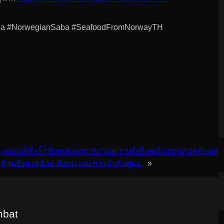
Saba #NorwegianSaba #SeafoodFromNorwayTH
เจแอนด์ที เอ็กซ์เพรส เผยรายงานความยั่งยืนฉบับแรกเสนอข้อมูล
ด้านสิ่งแวดล้อม สังคม และการกำกับดูแล
»
mbat