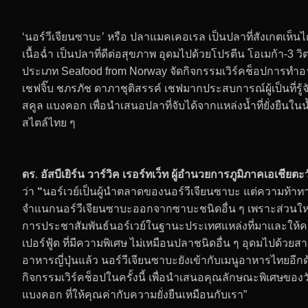
‘นอร์วีเจียนซาบะ’ หรือ ปลาแมคเคอเรล เป็นปลาที่สังเกตเห็นไ
เนื้อฉ่ำ เป็นปลาที่ดีต่อสุขภาพ อุดมไปด้วยโปรตีน โอเมก้า-3 
ประเภท Seafood from Norway จัดกิจกรรมเวิร์คช็อปการทำอาหา
เชฟจิ๊บ ชภรภัช ดาภาชุติสรรค์ เชฟมากประสบการณ์ผู้เป็นที่
สคูล แบงคอก เพื่อนำเสนอปลาที่จับได้จากแหล่งน้ำที่ยั่งยื
สไตล์ไทย ๆ
ดร
.
อัสบีเยิร์น วาร์วิค เรอร์ทเว็ท ผู้อำนวยการภูมิภาคเอเช
ว่า
“
นอร์เวย์เป็นผู้นำตลาดของนอร์วีเจียนซาบะ แต่ความท้า
จำแนกนอร์วีเจียนซาบะออกจากซาบะชนิดอื่น ๆ เพราะส่วนใหญ่
การประชาสัมพันธ์นอร์เวย์ในฐานะประเทศแหล่งที่มาและให้ความรู้
เปอร์ฟู้ด ที่มีความพิเศษ ไม่เหมือนปลาชนิดอื่น ๆ อุดมไปด้ว
อาหารญี่ปุ่นแล้ว นอร์วีเจียนซาบะยังเข้ากับเมนูอาหารไทยอีกด้
กิจกรรมเวิร์คช็อปในครั้งนี้ เพื่อนำเสนอคุณลักษณะพิเศษของวั
แบงคอก ที่ให้คุณค่ากับความยั่งยืนเหมือนกับเรา”