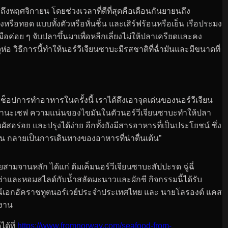
งพฤศจิกายน โดยช่วงเวลาที่ดีที่สุดคือเดือนกันยายนถึง
รือทอด แบบทั้งตัวหรือหั่นชิ้น และเสิร์ฟร้อนหรือเย็น เรือประมง
ือค่อย ๆ จับปลาขึ้นมาเพื่อหลีกเลี่ยงไม่ให้ปลาเครียดและคง
ิธีการนี้ทำให้นอร์วีเจียนซาบะมีรสชาติที่ฉ่ำมันและมีขนาดที่
คช็อปการทำอาหารในครั้งนี้ เราได้ดึงเอาจุดเด่นของนอร์วีเจียน
นะเชฟ ความแน่นของไขมันในตัวนอร์วีเจียนซาบะทำให้ปลา
ัสอร่อย และปรุงได้ง่าย อีกทั้งยังมีสารอาหารที่เป็นประโยชน์ ซึ่ง
น กลายเป็นการเดินทางของอาหารที่น่าตื่นเต้น”
สามจานหลัก ได้แก่ ต้มเค็มนอร์วีเจียนซาบะสัปปะรด ฉู่ฉี่
ัลซ่าและหอมสไลด์กับน้ำสลัดมะนาวและผักชี กิจกรรมนี้ได้รับ
ารณ์เอกอัคราชทูตนอร์เวย์ประจำประเทศไทย และ นายโลรองต์ แคส
ดงาน
ด้ที่
https://www.fromnorway.com/seafood-from-