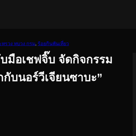
ะทรวง ทบวง กรม
, 
ร้อยกินพันเที่ยว
มือเชฟจิ๊บ จัดกิจกรรม
ักกับนอร์วีเจียนซาบะ”