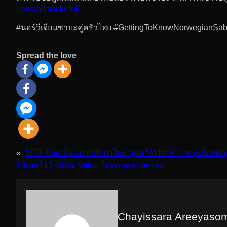
norway/mackerel/
#นอร์วีเจียนซาบะคู่ครัวไทย #GettingToKnowNorwegian
Spread the love
«
SPU ขับเคลื่อนการศึกษาไทย สู่ยุค “AI for All” หนุนบัณฑิต
ใช้เทคโนโลยีเพิ่ม Value ในทุกอุตสาหกรรม
Chayissara Areeyaso