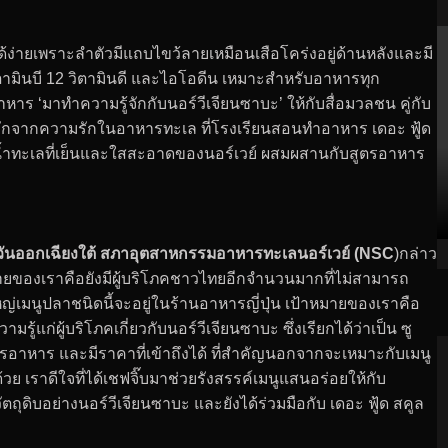
ด้ง่ายเพราะลำตัวมีแถบไขว้ลายเหมือนเสือโคร่งอยู่ด้านหลังและมี
วิตามินบี 12 วิตามินดี และไอโอดีน เหมาะสำหรับอาหารทุก
ร ‘มาทำความรู้จักกับนอร์วีเจียนซาบะ’ ให้กับสื่อมวลชน คู่กับ
รู้จักจากความรักในอาหารทะเล ที่โรงเรียนสอนทำอาหาร เดอะ ฟู้ด
นในน้ำทะเลที่เย็นและใสสะอาดของนอร์เวย์ ผสมผสานกับสูตรอาหาร
ียตะวันออกเฉียงใต้ สภาอุตสาหกรรมอาหารทะเลนอร์เวย์ (NSC
)กล่าว
ทายของเราคือยังมีผู้บริโภคชาวไทยอีกจำนวนมากที่ไม่สามารถ
เมนูปลาชนิดนี้จะอยู่ในร้านอาหารญี่ปุ่น เป้าหมายของเราคือ
แก่ผู้บริโภคเกี่ยวกับนอร์วีเจียนซาบะ ซึ่งเรียกได้ว่าเป็น ซู
ยสารอาหาร และมีราคาที่เข้าถึงได้ ที่สำคัญนอกจากจะเหมาะกับเมนู
วย เราดีใจที่ได้เชฟจิ๊บมาช่วยรังสรรค์เมนูแสนอร่อยให้กับ
ตถุดิบอย่างนอร์วีเจียนซาบะ และยังได้ร่วมมือกับ เดอะ ฟู้ด สคูล