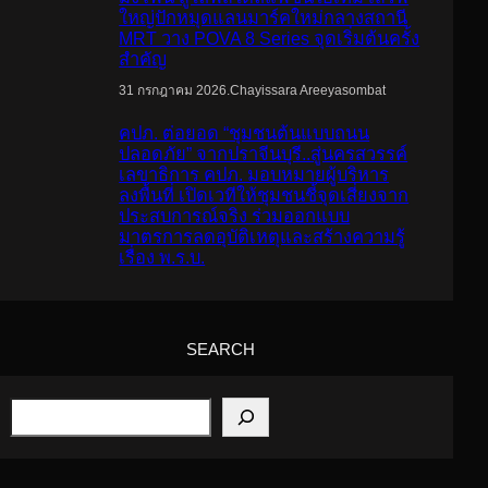
ใหญ่ปักหมุดแลนมาร์คใหม่กลางสถานี
MRT วาง POVA 8 Series จุดเริ่มต้นครั้ง
สำคัญ
.
Chayissara Areeyasombat
31 กรกฎาคม 2026
คปภ. ต่อยอด “ชุมชนต้นแบบถนน
ปลอดภัย” จากปราจีนบุรี..สู่นครสวรรค์
เลขาธิการ คปภ. มอบหมายผู้บริหาร
ลงพื้นที่ เปิดเวทีให้ชุมชนชี้จุดเสี่ยงจาก
ประสบการณ์จริง ร่วมออกแบบ
มาตรการลดอุบัติเหตุและสร้างความรู้
เรื่อง พ.ร.บ.
SEARCH
S
e
a
r
c