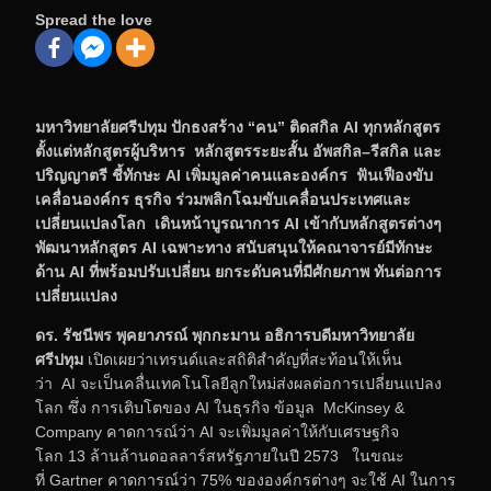
Spread the love
มหาวิทยาลัยศรีปทุม ปักธงสร้าง “คน” ติดสกิล
AI ทุกหลักสูตร
ตั้งแต่หลักสูตรผู้บริหาร
หลักสูตรระยะสั้น อัพสกิล
–
รีสกิล และ
ปริญญาตรี ชี้ทักษะ
AI เพิ่มมูลค่าคนและองค์กร ฟันเฟืองขับ
เคลื่อนองค์กร ธุรกิจ ร่วมพลิกโฉมขับเคลื่อนประเทศและ
เปลี่ยนแปลงโลก
เดินหน้าบูรณาการ
AI เข้ากับหลักสูตรต่างๆ
พัฒนาหลักสูตร AI เฉพาะทาง สนับสนุนให้คณาจารย์มีทักษะ
ด้าน AI ที่พร้อมปรับเปลี่ยน ยกระดับคนที่มีศักยภาพ ทันต่อการ
เปลี่ยนแปลง
ดร. รัชนีพร พุคยาภรณ์ พุกกะมาน อธิการบดีมหาวิทยาลัย
ศรีปทุม
เปิดเผยว่าเทรนด์และสถิติสำคัญที่สะท้อนให้เห็น
ว่า AI จะเป็นคลื่นเทคโนโลยีลูกใหม่ส่งผลต่อการเปลี่ยนแปลง
โลก ซึ่ง การเติบโตของ AI ในธุรกิจ ข้อมูล McKinsey &
Company คาดการณ์ว่า AI จะเพิ่มมูลค่าให้กับเศรษฐกิจ
โลก 13 ล้านล้านดอลลาร์สหรัฐภายในปี 2573 ในขณะ
ที่ Gartner คาดการณ์ว่า 75% ขององค์กรต่างๆ จะใช้ AI ในการ