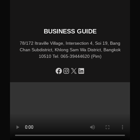
BUSINESS GUIDE
78/172 Itraville Village, Intersection 4, Soi 19, Bang
Chan Subdistrict, Khlong Sam Wa District, Bangkok
10510 Tel. 065-39444620 (Pim)
https://www.facebook.com/profile.php?id=100090086432719
Instagram
X
LinkedIn