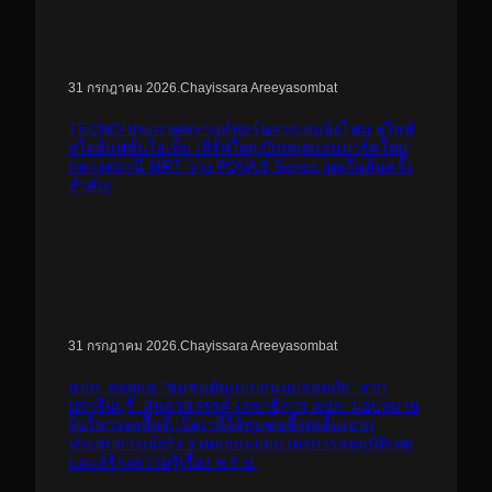
.
Chayissara Areeyasombat
31 กรกฎาคม 2026
TECNO ประกาศทรานส์ฟอร์มจากเกมมิ่งโฟน สู่ไลฟ์
สไตล์แฟชั่นไอเท็ม เสิร์ฟใหญ่ปักหมุดแลนมาร์คใหม่
กลางสถานี MRT วาง POVA 8 Series จุดเริ่มต้นครั้ง
สำคัญ
.
Chayissara Areeyasombat
31 กรกฎาคม 2026
คปภ. ต่อยอด “ชุมชนต้นแบบถนนปลอดภัย” จาก
ปราจีนบุรี..สู่นครสวรรค์ เลขาธิการ คปภ. มอบหมาย
ผู้บริหารลงพื้นที่ เปิดเวทีให้ชุมชนชี้จุดเสี่ยงจาก
ประสบการณ์จริง ร่วมออกแบบมาตรการลดอุบัติเหตุ
และสร้างความรู้เรื่อง พ.ร.บ.