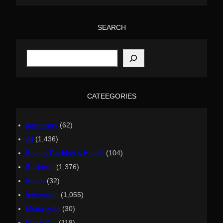
SEARCH
S
e
a
r
c
h
CATEEGORIES
accessory
(62)
All
(1,436)
Beauty Fashion & Health
(104)
Business
(1,376)
Home
(32)
Innovation
(1,055)
Motorcycle
(30)
News Car
(118)