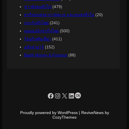
ข่าวสังคมทั่วไป
(479)
ธุรกิจขนส่งอากาศทะเล และขนส่งทั่วไป
(20)
ประกันทั่วไทย
(241)
มุมมองนักธุรกิจไทย
(500)
ร้อยกินพันเที่ยว
(411)
อสังหาน่ารู้
(152)
ฺBanK Money & Finance
(88)
https://www.facebook.com/profile.php?id=100090086432719
Instagram
X
LinkedIn
Last.fm
Proudly powered by WordPress | ReviveNews by
CozyThemes