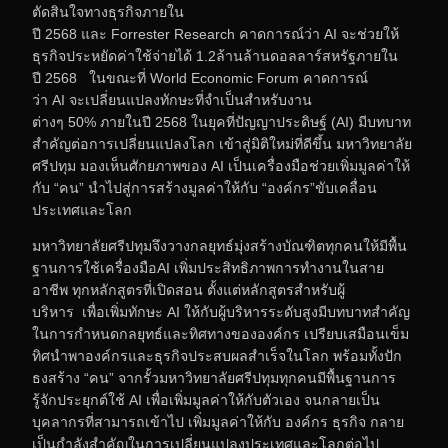
ตัดสินใจทางธุรกิจภายใน
ปี 2568 และ Forrester Research คาดการณ์ว่า AI จะช่วยให้
ธุรกิจประหยัดค่าใช้จ่ายได้ 1.2ล้านล้านดอลลาร์สหรัฐภายใน
ปี 2568 ในขณะที่ World Economic Forum คาดการณ์
ว่า AI จะเปลี่ยนแปลงทักษะที่จำเป็นสำหรับงาน
ต่างๆ 50% ภายในปี 2568 ในยุคที่ปัญญาประดิษฐ์ (AI) มีบทบาท
สำคัญต่อการเปลี่ยนแปลงโลก เข้าสู่มิติใหม่ที่ดีขึ้น มหาวิทยาลัย
ศรีปทุม มองเห็นศักยภาพของ AI เป็นเครื่องมือช่วยเพิ่มมูลค่าให้
กับ “คน” นำไปสู่การสร้างมูลค่าให้กับ “องค์กร”ขับเคลื่อน
ประเทศและโลก
มหาวิทยาลัยศรีปทุมจึงวางกลยุทธ์มุ่งสร้างบัณฑิตทุกคนให้มีพื้น
ฐานการใช้เครื่องมือAI เพิ่มประสิทธิภาพการทำงานในสาย
อาชีพ ทุกหลักสูตรที่เปิดสอน ตั้งแต่หลักสูตรสำหรับผู้
บริหาร เพื่อเพิ่มทักษะ AI ให้กับผู้บริหารระดับสูงมีบทบาทสำคัญ
ในการกำหนดกลยุทธ์และทิศทางขององค์กร เปรียบเสมือนเข็ม
ทิศนำพาองค์กรและธุรกิจประสบผลสำเร็จในโลก พร้อมทั้งปัก
ธงสร้าง “คน” จากรั้วมหาวิทยาลัยศรีปทุมทุกคนมีพื้นฐานการ
รู้จักประยุกต์ใช้ AI เพื่อเพิ่มมูลค่าให้กับตัวเอง จนกลายเป็น
บุคลากรที่สามารถเข้าไป เพิ่มมูลค่าให้กับ องค์กร ธุรกิจ กลาย
เป็นกำลังสำคัญในการเปลี่ยนแปลงประเทศและโลกต่อไป