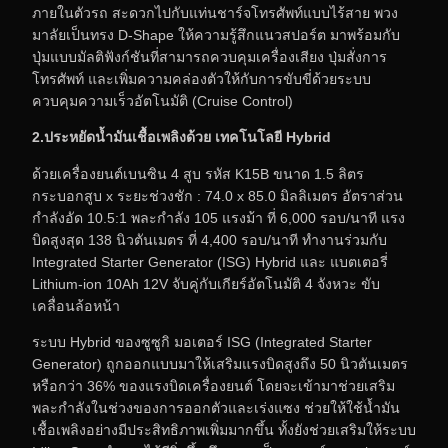
ภายในตัวรถ สะดวกไปกับแท่นชาร์จโทรศัพท์แบบไร้สาย พวง
มาลัยเป็นทรง D-Shape ให้ความรู้สึกแนวสปอร์ต มาพร้อมกับ
ปุ่มแบบมัลติฟังก์ชันที่สามารถควบคุมเครื่องเสียง ปุ่มสั่งการ
โทรศัพท์ และเพิ่มความคล่องตัวให้กับการขับขี่ด้วยระบบ
ควบคุมความเร็วอัตโนมัติ (Cruise Control)
2.ประหยัดน้ำมันเชื้อเพลิงด้วย เทคโนโลยี Hybrid
ด้วยเครื่องยนต์เบนซิน 4 สูบ รหัส K15B ขนาด 1.5 ลิตร
กระบอกสูบ x ระยะช่วงชัก : 74.0 x 85.0 มิลลิเมตร อัตราส่วน
กำลังอัด 10.5:1 พละกำลัง 105 แรงม้า ที่ 6,000 รอบ/นาที แรง
บิดสูงสุด 138 นิวตันเมตร ที่ 4,400 รอบ/นาที ทำงานร่วมกับ
Integrated Starter Generator (ISG) Hybrid และ แบตเตอรี่
Lithium-ion 10Ah 12V จับคู่กับเกียร์อัตโนมัติ 4 จังหวะ ขับ
เคลื่อนล้อหน้า
ระบบ Hybrid ของซูซูกิ มอเตอร์ ISG (Integrated Starter
Generator) ถูกออกแบบมาให้เสริมแรงบิดสูงถึง 50 นิวตันเมตร
หรือกว่า 36% ของแรงบิดเครื่องยนต์ โดยจะเข้ามาช่วยเสริม
พละกำลังในช่วงของการออกตัวและเร่งแซง ช่วยให้ใช้น้ำมัน
เชื้อเพลิงอย่างมีประสิทธิภาพเพิ่มมากขึ้น ทั้งยังช่วยเสริมให้ระบบ