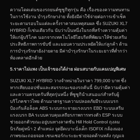
ความโดดเด่นของรถยนต์ซูซูกิทุกรุ่น คือ เรื่องของความทนทาน
ในการใช้งาน บำรุงรักษาง่าย ทั้งยังมีค่าใช้จ่ายต่อการเข้าเช็ค
ระยะตามรอบในแต่ละครั้งราคาสมเหตุสมผล ซึ่ง SUZUKI XL7
HYBRID ก็เช่นเดียวกัน นับว่าเป็นหนึ่งในรถที่สร้างความคุ้มค่า
ให้แก่ผู้บริโภค นอกจากเทคโนโลยีไฮบริดที่พัฒนาให้ช่วยเสริม
ประสิทธิภาพการขับขี่ และมอบความประหยัดให้แก่ลูกค้า ด้าน
การบำรุงรักษายังง่ายดาย มีค่าบำรุงรักษาในระยะยาวที่ต่ำกว่า
ท้องตลาดอีกด้วย
5.ราคาไม่แพง เป็นเจ้าของได้ง่าย ผ่อนสบายกับแคมเปญพิเศษ
SUZUKI XL7 HYBRID วางจำหน่ายในราคา 799,000 บาท ซึ่ง
หากเทียบออปชั่นและสมรรถนะของรถคันนี้ นับว่ามีความคุ้มค่า
และความครบครันที่สุดรุ่นหนึ่ง ที่ซูซูกินำเสนอแก่สำหรับผู้
บริโภคชาวไทย ด้านมาตรฐานความปลอดภัยมีระบบเบรก
ป้องกันล้อล็อค ABS ระบบกระจายแรงเบรก EBD ระบบเสริม
แรงเบรก BA ระบบควบคุมเสถียรภาพการทรงตัว ESP ระบบ
ช่วยออกตัวขณะอยู่บนทางลาดชัน Hill Hold Control ถุงลม
นิรภัยคู่หน้า 2 ตำแหน่ง จุดยึดเบาะนั่งเด็ก ISOFIX กล้องมอง
ภาพขณะถอยจอด เซนเซอร์กะระยะช่วยจอดด้านหลัง กุญแจ