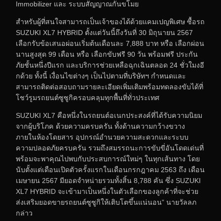
Immobilizer และ ระบบสัญญาณกันขโมย
สำหรับผู้ที่สนใจสามารถเป็นเจ้าของได้ด้วยแคมเปญพิเศษ ซื้อรถ
SUZUKI XL7 HYBRID ตั้งแต่วันนี้ถึงวันที่ 30 มิถุนายน 2567
เลือกรับข้อเสนอผ่อนเริ่มต้นเดือนละ 7,888 บาท หรือ เลือกผ่อน
นานสูงสุด 99 เดือน หรือ เลือกขับฟรี 90 วัน พร้อมฟรี ประกัน
ภัยชั้นหนึ่งปีแรก และบริการช่วยเหลือฉุกเฉินตลอด 24 ชั่วใมงอี
กด้วย ทั้งนี้ เงื่อนไขต่างๆ เป็นไปตามที่บริษัทฯ กำหนดและ
สามารถติดต่อสอบถามรายละเอียดเพิ่มเติมพร้อมทดลองขับได้ที่
โชว์รูมรถยนต์ซูซูกิครอบคลุมทุกพื้นที่ทั่วประเทศ
SUZUKI XL7 คือหนึ่งในรถยนต์อเนกประสงค์ที่ได้รับความนิยม
จากผู้บริโภค ด้วยความครบครัน ทั้งด้านความกว้างขวาง
ภายในห้องโดยสาร อุปกรณ์อำนวยความสะดวกและระบบ
ความปลอดภัยครบครัน รวมถึงสมรรถนะการขับขี่อันโดดเด่นที่
พร้อมจะพาคุณไปพบกับประสบการณ์ใหม่ๆ ในทุกเส้นทาง โดย
นับตั้งแต่เดือนเปิดตัวครั้งแรกในเดือนกรกฎาคม 2563 ถึง เดือน
เมษายน 2567 มียอดจำหน่ายรวมทั้งสิ้น 8,788 คัน ซึ่ง SUZUKI
XL7 HYBRID จะเข้ามาเป็นหนึ่งในตัวเลือกของลูกค้าที่จะช่วย
ส่งเสริมยอดขายรถยนต์ซูซูกิให้เติบโตขึ้นแน่นอน” นายวัลลภ
กล่าว