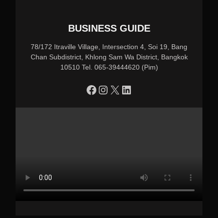
BUSINESS GUIDE
78/172 Itraville Village, Intersection 4, Soi 19, Bang
Chan Subdistrict, Khlong Sam Wa District, Bangkok
10510 Tel. 065-39444620 (Pim)
https://www.facebook.com/profile.php?id=100090086432719
Instagram
X
LinkedIn