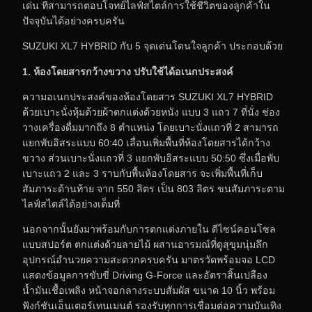
เด่น ที่สามารถตอบโจทย์ไลฟ์สไตล์การใช้ชีวิตของลูกค้าใน
ปัจจุบันได้อย่างครบครัน
SUZUKI XL7 HYBRID กับ 5 จุดเด่นโดนใจลูกค้า ประกอบด้วย
1. ห้องโดยสารกว้างขวาง ปรับใช้ได้อเนกประสงค์
ความอเนกประสงค์ของห้องโดยสาร SUZUKI XL7 HYBRID
ด้วยเบาะนั่งหุ้มด้วยผ้าตกแต่งด้วยหนัง แบบ 3 แถว 7 ที่นั่ง ช่อง
วางเครื่องดื่มมากถึง 8 ตำแหน่ง โดยเบาะนั่งแถวที่ 2 สามารถ
แยกพับอิสระแบบ 60:40 เลื่อนเพิ่มพื้นที่ห้องโดยสารได้กว้าง
ขวาง ส่วนเบาะนั่งแถวที่ 3 แยกพับอิสระแบบ 50:50 ซึ่งเมื่อพับ
เบาะแถว 2 และ 3 ราบกับพื้นห้องโดยสาร จะเพิ่มพื้นที่เก็บ
สัมภาระด้านท้าย จาก 550 ลิตร เป็น 803 ลิตร ขนสัมภาระตาม
ไลฟ์สไตล์ได้อย่างเต็มที่
นอกจากนั้นยังมาพร้อมกับการตกแต่งภายใน ดีไซน์คอนโซล
แบบสปอร์ต ตกแต่งด้วยลายไม้ ผสานอารมณ์ที่ดูสุขุมนุ่มลึก
อุปกรณ์อำนวยความสะดวกครบครัน มาตรวัดพร้อมจอ LCD
แสดงข้อมูลการขับขี่ Driving G-Force และอัตราสิ้นเปลือง
น้ำมันเชื้อเพลิง หน้าจอกลางระบบสัมผัส ขนาด 10 นิ้ว พร้อม
ฟังก์ชันเอ็นเตอร์เทนเมนต์ รองรับทุกการเชื่อมต่อความบันเทิง