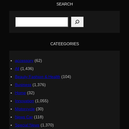
SEARCH
S
e
a
r
c
h
CATEEGORIES
accessory
(62)
All
(1,436)
Beauty Fashion & Health
(104)
Business
(1,376)
Home
(32)
Innovation
(1,055)
Motorcycle
(30)
News Car
(118)
Special News
(1,370)