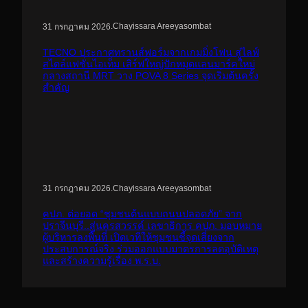
.
Chayissara Areeyasombat
31 กรกฎาคม 2026
TECNO ประกาศทรานส์ฟอร์มจากเกมมิ่งโฟน สู่ไลฟ์
สไตล์แฟชั่นไอเท็ม เสิร์ฟใหญ่ปักหมุดแลนมาร์คใหม่
กลางสถานี MRT วาง POVA 8 Series จุดเริ่มต้นครั้ง
สำคัญ
.
Chayissara Areeyasombat
31 กรกฎาคม 2026
คปภ. ต่อยอด “ชุมชนต้นแบบถนนปลอดภัย” จาก
ปราจีนบุรี..สู่นครสวรรค์ เลขาธิการ คปภ. มอบหมาย
ผู้บริหารลงพื้นที่ เปิดเวทีให้ชุมชนชี้จุดเสี่ยงจาก
ประสบการณ์จริง ร่วมออกแบบมาตรการลดอุบัติเหตุ
และสร้างความรู้เรื่อง พ.ร.บ.