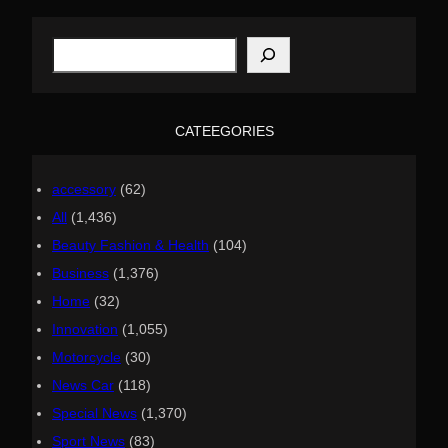
S
e
a
r
c
h
CATEEGORIES
accessory
(62)
All
(1,436)
Beauty Fashion & Health
(104)
Business
(1,376)
Home
(32)
Innovation
(1,055)
Motorcycle
(30)
News Car
(118)
Special News
(1,370)
Sport News
(83)