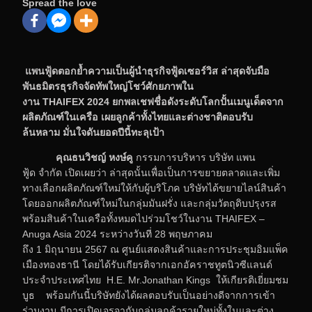
Spread the love
แพนฟู้ดตอกย้ำความเป็นผู้นำธุรกิจฟู้ดเซอร์วิส ล่าสุดจับมือ
พันธมิตรธุรกิจจัดทัพใหญ่โชว์ศักยภาพใน
งาน
THAIFEX
2024 ยกพลเชฟชื่อดังระดับโลกปั้นเมนูเด็ดจาก
ผลิตภัณฑ์ในเครือ
เผยลูกค้าทั้งไทยและต่างชาติตอบรับ
ล้นหลาม มั่นใจดันยอดปีนี้ทะลุเป้า
คุณธนวิชญ์
หงษ์คู
กรรมการบริหาร
บริษัท แพน
ฟู้ด
จำกัด เปิดเผยว่า ล่าสุดนั้นเพื่อเป็นการขยายตลาดและเพิ่ม
ทางเลือก
ผลิตภัณฑ์ใหม่
ให้กับผู้บริโภค บริษัทได้ขยายไลน์สินค้า
โดยออกผลิตภัณฑ์ใหม่ในกลุ่มมันฝรั่ง และกลุ่มวัตถุดิบปรุงรส
พร้อมสินค้าในเครือทั้งหมดไปร่วมโชว์ในงาน
THAIFEX
–
Anuga Asia 2024 ระหว่างวันที่ 28 พฤษภาคม
ถึง 1 มิถุนายน 2567 ณ ศูนย์แสดงสินค้าและการประชุมอิมแพ็ค
เมืองทองธานี โดยได้รับเกียรติจากเอกอัคราชทูตนิวซีแลนด์
ประจำประเทศไทย H.E. Mr.Jonathan Kings ให้เกียรติเยี่ยมชม
บูธ พร้อมกันนี้บริษัทยังได้ผลตอบรับเป็นอย่างดีจากการเข้า
ร่วมงาน มีการเปิดเจรจากับกลุ่มลูกค้ารายใหม่ทั้งในและต่าง