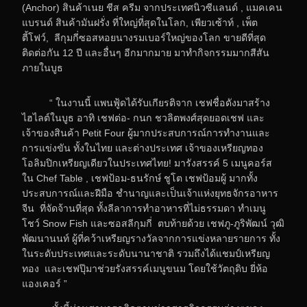
(Anchor) สินค้าเนย ชีส ครีม
จากประเทศนิวซีแลนด์ , แมคเคน
แบรนด์ สินค้ามันฝรั่ง ที่ใหญ่ที่สุดในโลก, เพียวเซ้าท์ , เพ็ต
ตี้โฟว์, ลีกุมกี่ซอสหอยนางรมเบอร์ใหญ่ของโลก ขายดีที่สุด
ติดต่อกัน 12 ปี และอื่นๆ อีกมากมาย มาทำกิจกรรมมากสีสัน
ภายในบูธ
“ ในงานนี้ แพนฟู้ดได้รับเกียรติจาก เชฟชื่อดังมาสร้าง
ไฮไลต์ในบูธ อาทิ เชฟต่อ- กนก ชวลิตพงศ์สุดยอดเชฟ และ
เจ้าของสินค้า Petit Four ผู้มากประสบการณ์การทำงานและ
การแข่งขัน ทั้งในไทย และต่างประเทศ เจ้าของเหรียญทอง
โอลิมปิกเหรียญเดียวในประเทศไทย! มารังสรรค์ 5 เมนูคอร์ส
ใน Chef Table , เชฟป้อม-ธนรักษ์ ชูโต เชฟป้อมผู้ มากทั้ง
ประสบการณ์และฝีมือ ชำนาญและเป็นเจ้าแห่งยุทธจักรอาหาร
จีน ที่จัดจ้านที่สุด ทั้งลีลาการทำอาหารที่ไม่ธรรมดา ทำเมนู
โชว์ Snow Fish และซอสลีกุมกี่ ตบท้ายด้วย เชฟภู-ภูริพัฒน์ วุฒิ
พัฒนานนท์ ผู้ที่คว้าเหรียญรางวัลจากการแข่งหลายรายการ ทั้ง
ในระดับประเทศและระดับนานาชาติ รวมถึงได้แชมป์เหรียญ
ทอง และเชฟปุ๊มาช่วยรังสรรค์เมนูขนม โดยใช้วัตถุดิบ ยี่ห้อ
แองเคอร์ ”