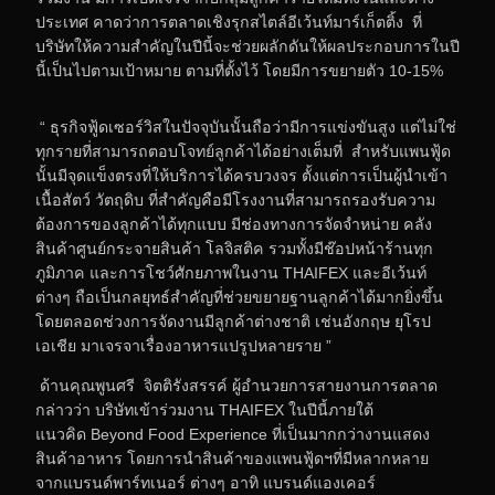
ประเทศ คาดว่าการตลาดเชิงรุกสไตล์อีเว้นท์มาร์เก็ตติ้ง ที่
บริษัทให้ความสำคัญในปีนี้จะช่วยผลักดันให้ผลประกอบการในปี
นี้เป็นไปตามเป้าหมาย ตามที่ตั้งไว้ โดยมีการขยายตัว 10-15%
“ ธุรกิจฟู้ดเซอร์วิสในปัจจุบันนั้นถือว่ามีการแข่งขันสูง แต่ไม่ใช่
ทุกรายที่สามารถตอบโจทย์ลูกค้าได้อย่างเต็มที่ สำหรับแพนฟู้ด
นั้นมีจุดแข็งตรงที่ให้บริการได้ครบวงจร ตั้งแต่การเป็นผู้นำเข้า
เนื้อสัตว์ วัตถุดิบ ที่สำคัญคือมีโรงงานที่สามารถรองรับความ
ต้องการของลูกค้าได้ทุกแบบ มีช่องทางการจัดจำหน่าย คลัง
สินค้าศูนย์กระจายสินค้า โลจิสติค รวมทั้งมีช๊อปหน้าร้านทุก
ภูมิภาค และการโชว์ศักยภาพในงาน
THAIFEX
และอีเว้นท์
ต่างๆ ถือเป็นกลยุทธ์สำคัญที่ช่วยขยายฐานลูกค้าได้มากยิ่งขึ้น
โดยตลอดช่วงการจัดงานมีลูกค้าต่างชาติ เช่นอังกฤษ ยุโรป
เอเชีย มาเจรจาเรื่องอาหารแปรูปหลายราย ”
ด้านคุณพูนศรี จิตติรังสรรค์ ผู้อำนวยการสายงานการตลาด
กล่าวว่า บริษัทเข้าร่วมงาน THAIFEX ในปีนี้ภายใต้
แนวคิด Beyond Food Experience ที่เป็นมากกว่างานแสดง
สินค้าอาหาร โดยการนำสินค้าของแพนฟู้ดฯที่มีหลากหลาย
จากแบรนด์พาร์ทเนอร์ ต่างๆ อาทิ แบรนด์แองเคอร์