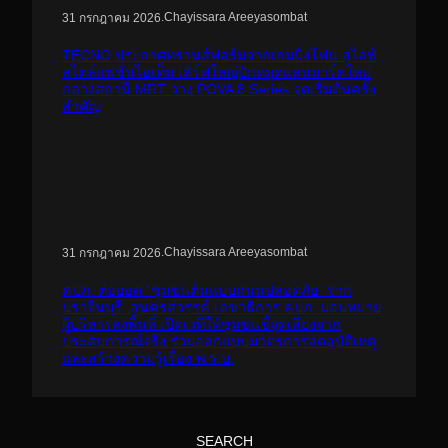
.
Chayissara Areeyasombat
31 กรกฎาคม 2026
TECNO ประกาศทรานส์ฟอร์มจากเกมมิ่งโฟน สู่ไลฟ์
สไตล์แฟชั่นไอเท็ม เสิร์ฟใหญ่ปักหมุดแลนมาร์คใหม่
กลางสถานี MRT วาง POVA 8 Series จุดเริ่มต้นครั้ง
สำคัญ
.
Chayissara Areeyasombat
31 กรกฎาคม 2026
คปภ. ต่อยอด “ชุมชนต้นแบบถนนปลอดภัย” จาก
ปราจีนบุรี..สู่นครสวรรค์ เลขาธิการ คปภ. มอบหมาย
ผู้บริหารลงพื้นที่ เปิดเวทีให้ชุมชนชี้จุดเสี่ยงจาก
ประสบการณ์จริง ร่วมออกแบบมาตรการลดอุบัติเหตุ
และสร้างความรู้เรื่อง พ.ร.บ.
SEARCH