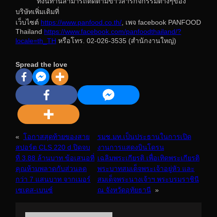
ทั้งนี้ท่านสามารถติดตามข่าวสารกิจกรรมต่างๆของ
บริษัทเพิ่มเติมที่
เว็บไซต์
https://www.panfood.co.th/
, เพจ facebook PANFOOD
Thailand
https://www.facebook.com/panfoodthailand/?
locale=th_TH
หรือโทร. 02-026-3535 (สำนักงานใหญ่)
Spread the love
«
โอกาสสุดท้ายของสาย
รมช.มท.เป็นประธานในการเปิด
สปอร์ต CLS 220 d ปิดจบ
งานการแสดงบินโดรน
ที่ 3.88 ล้านบาท ข้อเสนอที่
เฉลิมพระเกียรติ เพื่อเทิดพระเกียรติ
คุณห้ามพลาดกับส่วนลด
พระบาทสมเด็จพระเจ้าอยู่หัว และ
กว่า 7 แสนบาท จากเมอร์
สมเด็จพระนางเจ้าฯ พระบรมราชินี
เซเดส-เบนซ์
ณ จังหวัดอุทัยธานี
»