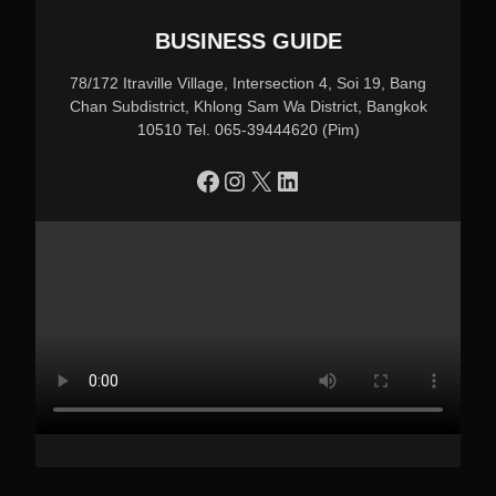
BUSINESS GUIDE
78/172 Itraville Village, Intersection 4, Soi 19, Bang
Chan Subdistrict, Khlong Sam Wa District, Bangkok
10510 Tel. 065-39444620 (Pim)
https://www.facebook.com/profile.php?id=100090086432719
Instagram
X
LinkedIn