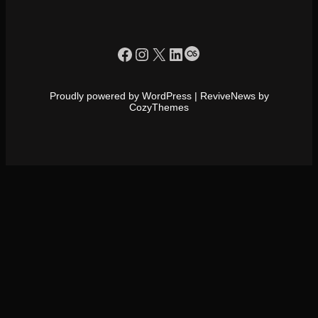
https://www.facebook.com/profile.php?id=100090086432719
Instagram
X
LinkedIn
Last.fm
Proudly powered by WordPress | ReviveNews by
CozyThemes