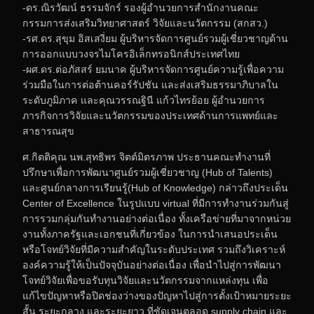
-ดร.ณิรวัฒน์ ธรรมจักร์ รองผู้อำนวยการสำนักงานคณะ
กรรมการส่งเสริมวิทยาศาสตร์ วิจัยและนวัตกรรม (สกสว.)
-รศ.ดร.สุขุม อิสเสงี่ยม ผู้บริหารจัดการศูนย์รวมผู้เชี่ยวชาญด้าน
การออกแบบวงจรไมโครอิเล็กทรอนิกส์ประเทศไทย
-ผศ.ดร.ต่อภัสสร์ ยมนาค ผู้บริหารจัดการศูนย์ความรู้เพื่อความ
ร่วมมือในการต่อต้านคอร์รัปชัน และส่งเสริมธรรมาภิบาลใน
ระดับภูมิภาค และคุณวรรณฐินี แก้วไทรย้อย ผู้อำนวยการ
ภารกิจการวิจัยและนวัตกรรมของประเทศด้านการแพทย์และ
สาธารณสุข
ศ.กิตติคุณ นพ.สุทธิพร จิตต์มิตรภาพ ประธานคณะทำงานที่
ปรึกษาเพื่อการพัฒนาศูนย์รวมผู้เชี่ยวชาญ (Hub of Talents)
และศูนย์กลางการเรียนรู้(Hub of Knowledge) กล่าวถึงประเด็น
Center of Excellence ในรูปแบบ virtual ที่มีการทำงานร่วมกันสู่
การรวมกลุ่มกันทำงานอย่างต่อเนื่อง ทั้งเครือข่ายที่มาจากหน่วย
งานทั้งภาครัฐและเอกชนที่เกี่ยวข้อง ในการนำเสนอประเด็น
หรือโจทย์วิจัยที่มีความสำคัญในระดับประเทศ รวมถึงวิเคราะห์
องค์ความรู้ให้เป็นปัจจุบันอย่างต่อเนื่อง เพื่อนำไปสู่การพัฒนา
โจทย์วิจัยเพื่อขอรับทุนวิจัยและนวัตกรรมจากแหล่งทุน เพื่อ
แก้ไขปัญหาหรือปิดช่องว่างของปัญหาไปสู่การตั้งเป้าหมายระยะ
สั้น ระยะกลาง และระยะยาว ที่ชัดเจนตลอด supply chain และ