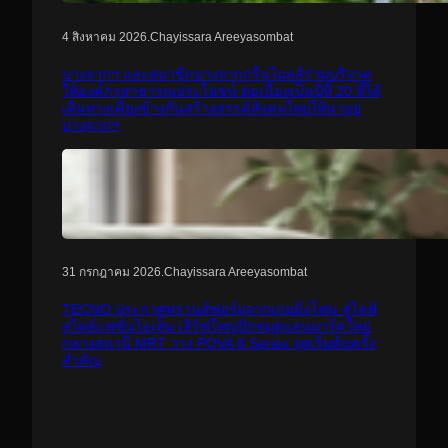
.
Chayissara Areeyasombat
4 สิงหาคม 2026
บางจากฯ และสมาชิกบางจากกรีนไมลส์ร่วมบริจาค
ให้องค์กรสาธารณประโยชน์ ต่อเนื่องเป็นปีที่ 20 ที่ได้
เดินทางเคียงข้างกันสร้างสรรค์สังคมไทยให้น่าอยู่
บางจากฯ
.
Chayissara Areeyasombat
31 กรกฎาคม 2026
TECNO ประกาศทรานส์ฟอร์มจากเกมมิ่งโฟน สู่ไลฟ์
สไตล์แฟชั่นไอเท็ม เสิร์ฟใหญ่ปักหมุดแลนมาร์คใหม่
กลางสถานี MRT วาง POVA 8 Series จุดเริ่มต้นครั้ง
สำคัญ