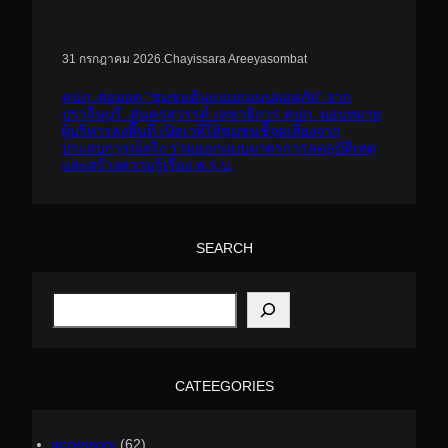
.
Chayissara Areeyasombat
31 กรกฎาคม 2026
คปภ. ต่อยอด “ชุมชนต้นแบบถนนปลอดภัย” จาก
ปราจีนบุรี..สู่นครสวรรค์ เลขาธิการ คปภ. มอบหมาย
ผู้บริหารลงพื้นที่ เปิดเวทีให้ชุมชนชี้จุดเสี่ยงจาก
ประสบการณ์จริง ร่วมออกแบบมาตรการลดอุบัติเหตุ
และสร้างความรู้เรื่อง พ.ร.บ.
SEARCH
S
e
a
r
c
h
CATEEGORIES
accessory
(62)