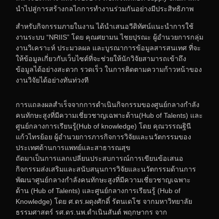
นำไปสู่การสร้างกลไกการทำงานร่วมกันอย่างมีประสิทธิภาพ
สำหรับกิจกรรมภายในงาน ได้นำเสนอวีดิทัศน์แนะนำการใช้
งานระบบ “NRIIS” โดย คุณศยามน ไชยปุรณะ ผู้อำนวยการกลุ่ม
งานวิเคราะห์ ประมวลผล และบูรณาการข้อมูลสารสนเทศ ที่จะ
ให้ข้อมูลเกี่ยวกับเว็บไซต์ที่จะช่วยให้นักวิจัยสามารถเข้าถึง
ข้อมูลได้อย่างสะดวก รวดเร็ว ในการติดตามความก้าวหน้าของ
งานวิจัยได้อย่างทันท่วงที
การแถลงผลสำเร็จจากการดำเนินกิจกรรมของศูนย์กลางกำลัง
คนทักษะสูงที่มีความเชี่ยวชาญเฉพาะด้าน(Hub of Talents) และ
ศูนย์กลางการเรียนรู้(Hub of knowledge) โดย คุณวรรณฐินี
แก้วไทรย้อย ผู้อำนวยการภารกิจการวิจัยและนวัตกรรมของ
ประเทศด้านการแพทย์และสาธารณสุข
ถัดมาเป็นการแลกเปลี่ยนประสบการณ์การเขียนข้อเสนอ
กิจกรรมส่งเสริมและสนับสนุนการวิจัยและนวัตกรรมด้านการ
พัฒนาศูนย์กลางกำลังคนทักษะสูงที่มีความเชี่ยวชาญเฉพาะ
ด้าน (Hub of Talents) และศูนย์กลางการเรียนรู้ (Hub of
Knowledge) โดย ศ.ดร.ผดุงศักดิ์ รัตนเดโช จากมหาวิทยาลัย
ธรรมศาสตร์ รศ.ดร.นพ.ดำเนินสันต์ พฤกษากร จาก