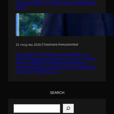
กลางสถานี MRT วาง POVA 8 Series จุดเริ่มต้นครั้ง
สำคัญ
.
Chayissara Areeyasombat
31 กรกฎาคม 2026
คปภ. ต่อยอด “ชุมชนต้นแบบถนนปลอดภัย” จาก
ปราจีนบุรี..สู่นครสวรรค์ เลขาธิการ คปภ. มอบหมาย
ผู้บริหารลงพื้นที่ เปิดเวทีให้ชุมชนชี้จุดเสี่ยงจาก
ประสบการณ์จริง ร่วมออกแบบมาตรการลดอุบัติเหตุ
และสร้างความรู้เรื่อง พ.ร.บ.
SEARCH
S
e
a