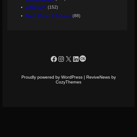
อสังหาน่ารู้
(152)
ฺBanK Money & Finance
(88)
https://www.facebook.com/profile.php?id=100090086432719
Instagram
X
LinkedIn
Last.fm
Proudly powered by WordPress | ReviveNews by
CozyThemes