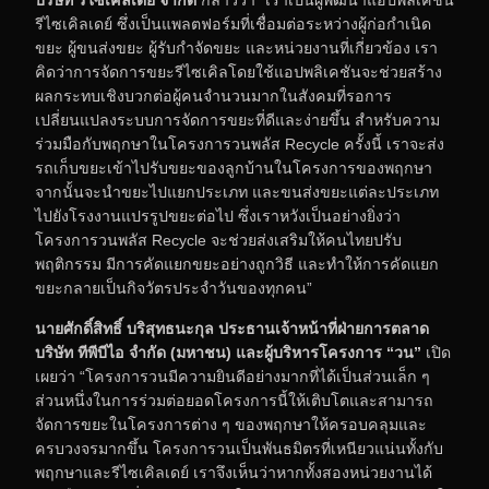
บริษัท รีไซเคิลเดย์ จำกัด
กล่าวว่า “เราเป็นผู้พัฒนาแอปพลิเคชัน
รีไซเคิลเดย์ ซึ่งเป็นแพลตฟอร์มที่เชื่อมต่อระหว่างผู้ก่อกำเนิด
ขยะ ผู้ขนส่งขยะ ผู้รับกำจัดขยะ และหน่วยงานที่เกี่ยวข้อง เรา
คิดว่าการจัดการขยะรีไซเคิลโดยใช้แอปพลิเคชันจะช่วยสร้าง
ผลกระทบเชิงบวกต่อผู้คนจำนวนมากในสังคมที่รอการ
เปลี่ยนแปลงระบบการจัดการขยะที่ดีและง่ายขึ้น สำหรับความ
ร่วมมือกับพฤกษาในโครงการวนพลัส Recycle ครั้งนี้ เราจะส่ง
รถเก็บขยะเข้าไปรับขยะของลูกบ้านในโครงการของพฤกษา
จากนั้นจะนำขยะไปแยกประเภท และขนส่งขยะแต่ละประเภท
ไปยังโรงงานแปรรูปขยะต่อไป ซึ่งเราหวังเป็นอย่างยิ่งว่า
โครงการวนพลัส Recycle จะช่วยส่งเสริมให้คนไทยปรับ
พฤติกรรม มีการคัดแยกขยะอย่างถูกวิธี และทำให้การคัดแยก
ขยะกลายเป็นกิจวัตรประจำวันของทุกคน”
นายศักดิ์สิทธิ์ บริสุทธนะกุล ประธานเจ้าหน้าที่ฝ่ายการตลาด
บริษัท ทีพีบีไอ จำกัด (มหาชน) และผู้บริหารโครงการ “วน”
เปิด
เผยว่า “โครงการวนมีความยินดีอย่างมากที่ได้เป็นส่วนเล็ก ๆ
ส่วนหนึ่งในการร่วมต่อยอดโครงการนี้ให้เติบโตและสามารถ
จัดการขยะในโครงการต่าง ๆ ของพฤกษาให้ครอบคลุมและ
ครบวงจรมากขึ้น โครงการวนเป็นพันธมิตรที่เหนียวแน่นทั้งกับ
พฤกษาและรีไซเคิลเดย์ เราจึงเห็นว่าหากทั้งสองหน่วยงานได้