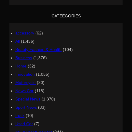
r
c
h
CATEEGORIES
accessory
(62)
All
(1,436)
Beauty Fashion & Health
(104)
Business
(1,376)
Home
(32)
Innovation
(1,055)
Motorcycle
(30)
News Car
(118)
Special News
(1,370)
Sport News
(83)
truck
(10)
Used Car
(7)
กระทรวง ทบวง กรม
(341)