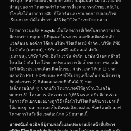
บรรลุเป้าหมายและช่วยตอกย้ำถึงความมุ่งมั่นสร้างสิ่งแวดล้อมที่
น่าอยู่ของเรา โดยคาดว่าโครงการนี้จะสามารถนำขยะกลับไป
รีไซเคิลได้มากกว่า 500 กิโลกรัม และช่วยลดการปล่อยก๊าซ
เรือนกระจกได้ไม่ต่ำกว่า 435 kgCO2e.” นายปิยะ กล่าว
โครงการวนพลัส Recycle เป็นโครงการที่เกิดขึ้นจากความร่วม
มือระหว่าง พฤกษา นิติบุคคลโครงการ และพันธมิตรด้านสิ่ง
แวดล้อม 5 องค์กร ได้แก่
บริษัท รีไซเคิลเดย์ จำกัด
, บริษัท ทีพีบี
ไอ จำกัด (มหาชน), บริษัท เอสซีจี เคมิคอลล์ จำกัด
(มหาชน), บริษัท ไททัน อินโนเวชัน จำกัด, บริษัท บี เอส กล๊าสรี
ไซคลิ่ง จำกัด โดยได้ขยายประเภทการจัดเก็บขยะจากพลาสติก
ยืดได้เพียงประเภทเดียวเพิ่มเป็นขยะ 4 ประเภท ได้แก่ 1) ขวด
พลาสติก PET, HDPE และ PP ที่ใช้บรรจุเครื่องดื่ม รวมถึงบรรจุ
ภัณฑ์อาหาร 2) ฟิล์มและพลาสติกยืดได้ 3) ขยะ
อิเล็กทรอนิกส์ 4) ขวดแก้ว โดยรณรงค์ให้ลูกบ้านในเครือ
พฤกษา 31 โครงการ จำนวนราว 9,666 ครอบครัว มีส่วนร่วม
ในการคัดแยกขยะอย่างถูกวิธี เพื่อนำไปรีไซเคิลด้วยกระบวนที่
ได้มาตรฐานสากล และเป็นมิตรต่อสิ่งแวดล้อม ซึ่งพร้อมคิกออฟ
โครงการในวันสิ่งแวดล้อมโลก 5 มิถุนายนนี้
นายชนัมภ์ ชวนิชย์ ผู้ร่วมก่อตั้งและประธานเจ้าหน้าที่บริหาร