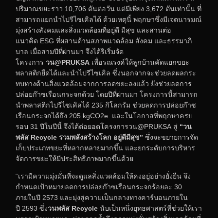
ปริมาณขยะราว 10,706 ตันต่อวัน แต่มีเพียง 3,672 ตันเท่านั้น ที่
สามารถแยกนำไปรีไซเคิลได้ ด้วยเหตุนี้ พฤกษาซึ่งมีเจตนารมณ์
มุ่งสร้างสังคมและสิ่งแวดล้อมที่อยู่ดี มีสุข และสานต่อ
แนวคิด ESG ที่ผสานด้านสภาพแวดล้อม สังคม และธรรมาภิ
บาล เมื่อสามปีที่ผ่านมา จึงได้ริเริ่มจัด
โครงการ
วน
@PRUKSA
เพื่อรณรงค์ให้ลูกบ้านคัดแยกขยะ
พลาสติกยืดได้และนำไปรีไซเคิล ซึ่งนอกจากจะช่วยลดผลกระ
ทบทางด้านสิ่งแวดล้อมจากการลดขยะลงแล้ว ยังช่วยลดการ
ปล่อยก๊าซเรือนกระจกด้วย โดยปีที่ผ่านมา โครงการนี้สามารถ
นำพลาสติกไปรีไซเคิลได้ 235 กิโลกรัม ช่วยลดการปล่อยก๊าซ
เรือนกระจกได้ถึง 205 kgCO2e. และในโอกาสที่พฤกษาครบ
รอบ 31 ปีในปีนี้ จึงได้ต่อยอดโครงการวน@PRUKSA สู่
“วน
พลัส
Recycle รวมพลังสร้างโลก อยู่ดีมีสุข”
ซึ่งจะขยายการจัด
เก็บประเภทขยะที่หลากหลายมากขึ้น และยกระดับการบริหาร
จัดการขยะให้มีประสิทธิภาพมากขึ้นด้วย
“เรามีความมุ่งมั่นที่จะดูแลสิ่งแวดล้อมให้คงอยู่อย่างยั่งยืน จึง
กำหนดเป้าหมายลดการปล่อยก๊าซเรือนกระจกร้อยละ 30
ภายในปี 2573 และมุ่งสู่ความเป็นกลางทางคาร์บอนภายใน
ปี 2593 ซึ่ง
วนพลัส
Recycle
นับเป็นหนึ่งยุทธศาสตร์ที่ช่วยให้เรา