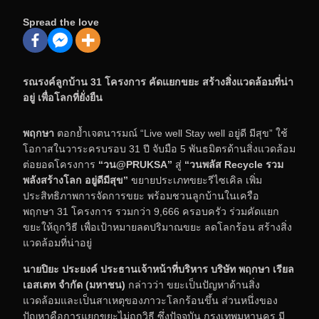
Spread the love
รณรงค์ลูกบ้าน
31 โครงการ คัดแยกขยะ สร้างสิ่งแวดล้อมที่น่า
อยู่ เพื่อโลกที่ยั่งยืน
พฤกษา
ตอกย้ำเจตนารมณ์ “Live well Stay well อยู่ดี มีสุข” ใช้
โอกาสในวาระครบรอบ 31 ปี จับมือ 5 พันธมิตรด้านสิ่งแวดล้อม
ต่อยอดโครงการ
“วน
@PRUKSA”
สู่
“วนพลัส
Recycle รวม
พลังสร้างโลก อยู่ดีมีสุข”
ขยายประเภทขยะรีไซเคิล เพิ่ม
ประสิทธิภาพการจัดการขยะ พร้อมชวนลูกบ้านในเครือ
พฤกษา 31 โครงการ รวมกว่า 9,666 ครอบครัว ร่วมคัดแยก
ขยะให้ถูกวิธี เพื่อเป้าหมายลดปริมาณขยะ ลดโลกร้อน สร้างสิ่ง
แวดล้อมที่น่าอยู่
นายปิยะ ประยงค์ ประธานเจ้าหน้าที่บริหาร บริษัท พฤกษา เรียล
เอสเตท จำกัด (มหาชน)
กล่าวว่า ขยะเป็นปัญหาด้านสิ่ง
แวดล้อมและเป็นสาเหตุของภาวะโลกร้อนขึ้น ส่วนหนึ่งของ
ปัญหาคือการแยกขยะไม่ถูกวิธี ซึ่งปัจจุบัน กรุงเทพมหานคร มี