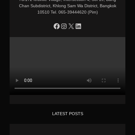
Chan Subdistrict, Khlong Sam Wa District, Bangkok
10510 Tel. 065-39444620 (Pim)
https://www.facebook.com/profile.php?id=100090086432719
Instagram
X
LinkedIn
LATEST POSTS