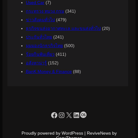
Used Car
(7)
กระทรวง ทบวง กรม
(341)
ข่าวสังคมทั่วไป
(479)
ธุรกิจขนส่งอากาศทะเล และขนส่งทั่วไป
(20)
ประกันทั่วไทย
(241)
มุมมองนักธุรกิจไทย
(500)
ร้อยกินพันเที่ยว
(411)
อสังหาน่ารู้
(152)
ฺBanK Money & Finance
(88)
https://www.facebook.com/profile.php?id=100090086432719
Instagram
X
LinkedIn
Last.fm
Proudly powered by WordPress | ReviveNews by