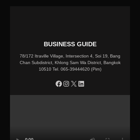
BUSINESS GUIDE
78/172 Itraville Village, Intersection 4, Soi 19, Bang
Chan Subdistrict, Khlong Sam Wa District, Bangkok
10510 Tel. 065-39444620 (Pim)
https://www.facebook.com/profile.php?id=100090086432719
Instagram
X
LinkedIn