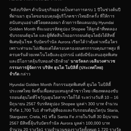
“หลังบริษัทฯ ดำเนินธุรกิจอย่างเป็นทางการครบ 1 ปีในช่วงต้นปี
ที่ผ่านมา ฮุนไดขอขอบคุณผู้บริโภคชาวไทยอีกครั้ง ที่ให้การ
สนับสนุนอย่างดีโดยตลอดมา ด้วยการจัดแคมเปญ Hyundai
Golden Month ที่จะมอบรหัสคูปอง Shopee ให้ลูกค้าที่ทดลอง
ขับรถยนต์ฮุนได และผู้ที่ตัดสินใจออกรถยนต์ฮุนไดยังได้สิทธิ์
พิเศษลุ้นโชค รับบัตรกำนัล Aurora เรียกได้ว่าคุ้มค่าเหนือใคร
เพราะท่านจะไม่เพียงแต่ได้ครอบครองยนตรกรรมคุณภาพสูง ที่
ครบครันด้วยเทคโนโลยีและอุปกรณ์ แต่ยังมีข้อเสนอสุดพิเศษ
และมีโอกาสลุ้นรับทองคำอีกด้วย”
นายวัลลภ เฉลิมวงศาเวช
กรรมการผู้จัดการ บริษัท ฮุนได โมบิลิตี้ (ประเทศไทย)
จำกัด
กล่าว
Hyundai Golden Month กิจกรรมสุดพิเศษที่ ฮุนได โมบิลิตี้
ประเทศไทย จัดขึ้นเพื่อตอบแทนลูกค้าชาวไทย เพียงทดลองขับ
รถยนต์ฮุนไดที่โชว์รูมฮุนไดสาขาใดก็ได้ ระหว่างวันที่ 10 – 16
มิถุนายน 2567 รับรหัสคูปอง Shopee มูลค่า 300 บาท จำนวน
จำกัด 1,700 ใบ1 สำหรับผู้ที่จองและรับรถยนต์ฮุนไดรุ่น Staria,
Stargazer, Creta, H1 หรือ Santa Fe ภายในวันที่ 30 มิถุนายน
2567 มีสิทธิ์ลุ้นรับบัตรกำนัล Aurora มูลค่า 100,000 บาท
จำนวน 20 รางวัล1 รวมจำนวนของรางวัลทั้งหมด 1,720 รางวัล