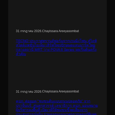
.
Chayissara Areeyasombat
31 กรกฎาคม 2026
TECNO ประกาศทรานส์ฟอร์มจากเกมมิ่งโฟน สู่ไลฟ์
สไตล์แฟชั่นไอเท็ม เสิร์ฟใหญ่ปักหมุดแลนมาร์คใหม่
กลางสถานี MRT วาง POVA 8 Series จุดเริ่มต้นครั้ง
สำคัญ
.
Chayissara Areeyasombat
31 กรกฎาคม 2026
คปภ. ต่อยอด “ชุมชนต้นแบบถนนปลอดภัย” จาก
ปราจีนบุรี..สู่นครสวรรค์ เลขาธิการ คปภ. มอบหมาย
ผู้บริหารลงพื้นที่ เปิดเวทีให้ชุมชนชี้จุดเสี่ยงจาก
ประสบการณ์จริง ร่วมออกแบบมาตรการลดอุบัติเหตุ