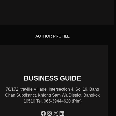
AUTHOR PROFILE
BUSINESS GUIDE
78/172 Itraville Village, Intersection 4, Soi 19, Bang
Chan Subdistrict, Khlong Sam Wa District, Bangkok
10510 Tel. 065-39444620 (Pim)
https://www.facebook.com/profile.php?id=100090086432719
Instagram
X
LinkedIn