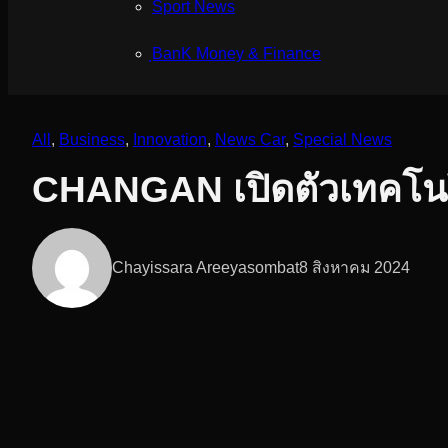
Sport News
ฺBanK Money & Finance
All
, 
Business
, 
Innovation
, 
News Car
, 
Special News
CHANGAN เปิดตัวเทคโ
Chayissara Areeyasombat
8 สิงหาคม 2024