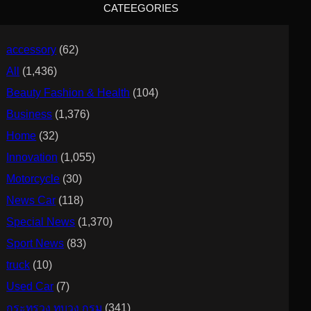
CATEEGORIES
h
accessory
(62)
All
(1,436)
Beauty Fashion & Health
(104)
Business
(1,376)
Home
(32)
Innovation
(1,055)
Motorcycle
(30)
News Car
(118)
Special News
(1,370)
Sport News
(83)
truck
(10)
Used Car
(7)
กระทรวง ทบวง กรม
(341)