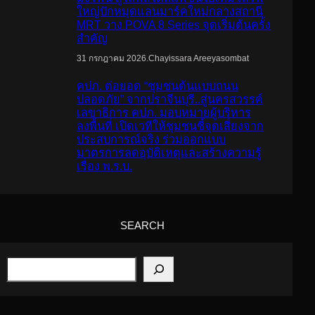
ใหญ่ปักหมุดแลนมาร์คใหม่กลางสถานี
MRT วาง POVA 8 Series จุดเริ่มต้นครั้ง
สำคัญ
.
Chayissara Areeyasombat
31 กรกฎาคม 2026
คปภ. ต่อยอด “ชุมชนต้นแบบถนน
ปลอดภัย” จากปราจีนบุรี..สู่นครสวรรค์
เลขาธิการ คปภ. มอบหมายผู้บริหาร
ลงพื้นที่ เปิดเวทีให้ชุมชนชี้จุดเสี่ยงจาก
ประสบการณ์จริง ร่วมออกแบบ
มาตรการลดอุบัติเหตุและสร้างความรู้
เรื่อง พ.ร.บ.
SEARCH
S
e
a
r
c