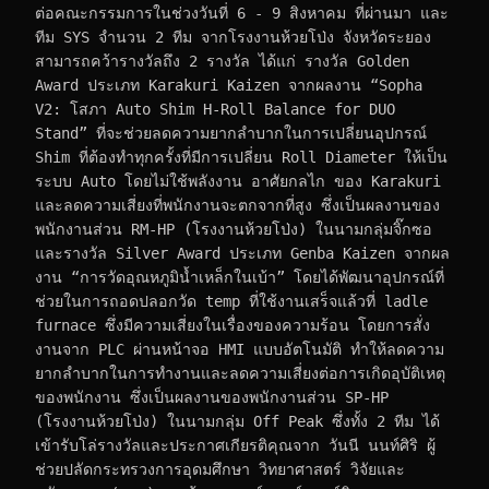
ต่อคณะกรรมการในช่วงวันที่ 6 - 9 สิงหาคม ที่ผ่านมา และ
ทีม SYS จำนวน 2 ทีม จากโรงงานห้วยโป่ง จังหวัดระยอง 
สามารถคว้ารางวัลถึง 2 รางวัล ได้แก่ รางวัล Golden 
Award ประเภท Karakuri Kaizen จากผลงาน “Sopha 
V2: โสภา Auto Shim H-Roll Balance for DUO 
Stand” ที่จะช่วยลดความยากลำบากในการเปลี่ยนอุปกรณ์ 
Shim ที่ต้องทำทุกครั้งที่มีการเปลี่ยน Roll Diameter ให้เป็น
ระบบ Auto โดยไม่ใช้พลังงาน อาศัยกลไก ของ Karakuri 
และลดความเสี่ยงที่พนักงานจะตกจากที่สูง ซึ่งเป็นผลงานของ
พนักงานส่วน RM-HP (โรงงานห้วยโป่ง) ในนามกลุ่มจิ๊กซอ 
และรางวัล Silver Award ประเภท Genba Kaizen จากผล
งาน “การวัดอุณหภูมิน้ำเหล็กในเบ้า” โดยได้พัฒนาอุปกรณ์ที่
ช่วยในการถอดปลอกวัด temp ที่ใช้งานเสร็จแล้วที่ ladle 
furnace ซึ่งมีความเสี่ยงในเรื่องของความร้อน โดยการสั่ง
งานจาก PLC ผ่านหน้าจอ HMI แบบอัตโนมัติ ทำให้ลดความ
ยากลำบากในการทำงานและลดความเสี่ยงต่อการเกิดอุบัติเหตุ
ของพนักงาน ซึ่งเป็นผลงานของพนักงานส่วน SP-HP 
(โรงงานห้วยโป่ง) ในนามกลุ่ม Off Peak ซึ่งทั้ง 2 ทีม ได้
เข้ารับโล่รางวัลและประกาศเกียรติคุณจาก วันนี นนท์ศิริ ผู้
ช่วยปลัดกระทรวงการอุดมศึกษา วิทยาศาสตร์ วิจัยและ