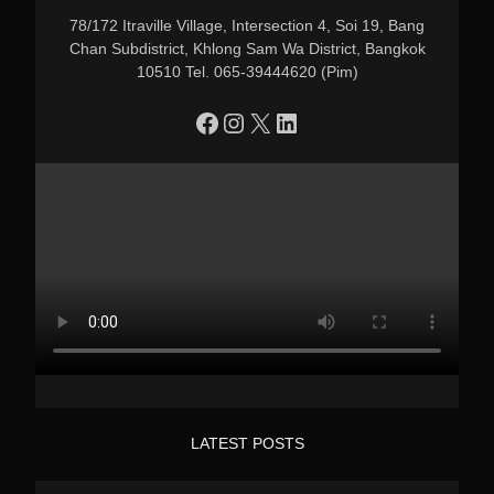
78/172 Itraville Village, Intersection 4, Soi 19, Bang
Chan Subdistrict, Khlong Sam Wa District, Bangkok
10510 Tel. 065-39444620 (Pim)
https://www.facebook.com/profile.php?id=100090086432719
Instagram
X
LinkedIn
LATEST POSTS