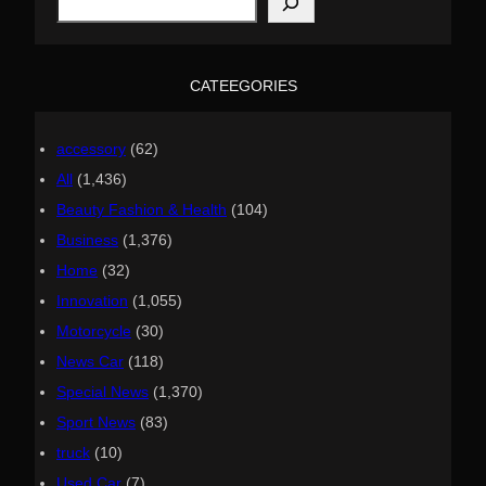
e
a
r
c
h
CATEEGORIES
accessory
(62)
All
(1,436)
Beauty Fashion & Health
(104)
Business
(1,376)
Home
(32)
Innovation
(1,055)
Motorcycle
(30)
News Car
(118)
Special News
(1,370)
Sport News
(83)
truck
(10)
Used Car
(7)