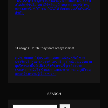
TECNO ประกาศทรานส์ฟอร์มจากเกมมิ่งโฟน สู่ไลฟ์
สไตล์แฟชั่นไอเท็ม เสิร์ฟใหญ่ปักหมุดแลนมาร์คใหม่
กลางสถานี MRT วาง POVA 8 Series จุดเริ่มต้นครั้ง
สำคัญ
.
Chayissara Areeyasombat
31 กรกฎาคม 2026
คปภ. ต่อยอด “ชุมชนต้นแบบถนนปลอดภัย” จาก
ปราจีนบุรี..สู่นครสวรรค์ เลขาธิการ คปภ. มอบหมาย
ผู้บริหารลงพื้นที่ เปิดเวทีให้ชุมชนชี้จุดเสี่ยงจาก
ประสบการณ์จริง ร่วมออกแบบมาตรการลดอุบัติเหตุ
และสร้างความรู้เรื่อง พ.ร.บ.
SEARCH
S