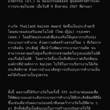
นวัตกรรม (อว.) ณ ห้องแกรนด์ฮอลล์ ศูนย์นิทรรศการและ
การประชุมไบเทค เมื่อวันที่ 9 สิงหาคม 2567 ที่ผ่านมา
รางวัล Thailand Kaizen Award จัดขึ้นเป็นประจำทุกปี 
โดยสมาคมส่งเสริมเทคโนโลยี (ไทย-ญี่ปุ่น) กรุงเทพฯ 
(สสท.) โดยมีวัตถุประสงค์เพื่อส่งเสริมให้บุคลากรปรับปรุง
กระบวนการทำงาน ด้วยความคิดสร้างสรรค์ใหม่ ๆ ที่เกิดจาก
การคิดค้น ประดิษฐ์ เพื่อนำไปพัฒนากระบวนการผลิต จน
สามารถขยายผลไปสู่เครื่องจักรกลช่วยผลิตในรูปแบบอัตโนมัติ 
และกึ่งอัตโนมัติ  โดยรางวัลนี้จะเป็นสิ่งที่ประกาศเกียรติคุณ
องค์กรที่นำหลักการ Kaizen ไปใช้ในการบริหารงานให้เกิด
ประสิทธิภาพ ด้วยการนำแนวคิดสู่การปรับปรุงการทำงานเห็น
ผลได้จริงอย่างเป็นรูปธรรม
ทั้งนี้ ผลงานที่ได้รับรางวัลในครั้งนี้ SYS จะนำมาต่อยอดเพื่อ
ใช้พัฒนาและยกระดับกระบวนการทำงานให้มีประสิทธิผลที่ดียิ่ง
ขึ้นเช่นเดียวกับผลงานก่อนหน้าที่เคยคว้ารางวัลในปีที่ผ่าน ๆ 
มา อีกทั้งยังถือเป็นต้นแบบในการสร้างแรงบันดาลใจให้