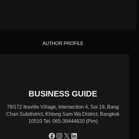
AUTHOR PROFILE
BUSINESS GUIDE
78/172 Itraville Village, Intersection 4, Soi 19, Bang
Chan Subdistrict, Khlong Sam Wa District, Bangkok
10510 Tel. 065-39444620 (Pim)
https://www.facebook.com/profile.php?id=100090086432719
Instagram
X
LinkedIn