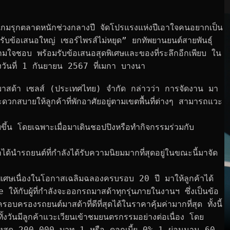
มรุกตลาดหนักช่วงกลางปี จัดโปรแรงแห่งปีเอาใจคนอยากเป็น
้อเสนอใหญ่ เซอร์ไพรส์ไม่หยุด” ยกทัพยานยนต์สายพันธุ์
มใจชอบ พร้อมรับข้อเสนอสุดพิเศษและของที่ระลึกอีกเพียบ ใน
ึงวันที่ 1 กันยายน 2567 ที่เมกา บางนา
ท มาสด้า เซลส์ (ประเทศไทย) จำกัด กล่าวว่า การจัดงาน มา
สะดวกสบายให้ลูกค้าที่พักอาศัยอยู่ตามเขตพื้นที่ต่างๆ สามารถแวะ
ยขึ้น โดยเฉพาะเมื่อมาเดินชอปปิงหรือทำกิจกรรมร่วมกับ
สด้าได้นำรถยนต์ที่กำลังได้รับความนิยมมากที่สุดอยู่ในขณะนี้มาจัด
ศษเนื่องในโอกาสเฉลิมฉลองครบรอบ 20 ปี มาให้ลูกค้าได้
กับผู้ที่กำลังจะออกรถมาสด้าทุกรุ่นภายในงานฯ ซึ่งเป็นข้อ
รอบครองรถยนต์มาสด้าที่ดีที่สุดได้ในราคาคุ้มค่ามากที่สุด ทั้งนี้ 
้งวันมีลูกค้าแวะเวียนเข้าชมยนตรกรรมอย่างต่อเนื่อง โดย
ูงสุด 200,000 บาท 1 หรือ ดอกเบี้ย 0% 1 ผ่อนนาน 60 