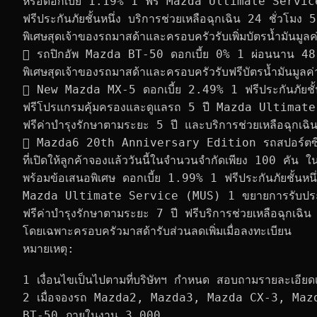
หรือดอกเบี้ย 1.19% 1 ฟรี Mazda Ultimate Servic
ฟรีประกันภัยชั้นหนึ่ง บริการช่วยเหลือฉุกเฉิน 24 ชั่วโม
พิเศษสุดเจ้าของรถมาสด้าและครอบครัวรับเพิ่มบัตรน้ำมันม
 รถปิกอัพ Mazda BT-50 ดอกเบี้ย 0% 1 ผ่อนนาน 48 เด
พิเศษสุดเจ้าของรถมาสด้าและครอบครัวรับฟรีบัตรน้ำมันมู
 New Mazda MX-5 ดอกเบี้ย 2.49% 1 ฟรีประกันภัยช
ฟรีโปรแกรมคุ้มครองและดูแลรถ 5 ปี Mazda Ultimate
ฟรีค่าบำรุงรักษาตามระยะ 5 ปี และบริการช่วยเหลือฉุกเฉิ
 Mazda6 20th Anniversary Edition รถสปอร์ตซีด
ที่เปิดให้ลูกค้าจองแล้ววันนี้ในจำนวนจำกัดเพียง 100 ค
พร้อมข้อเสนอพิเศษ ดอกเบี้ย 1.99% 1 ฟรีประกันภัยชั้นห
Mazda Ultimate Service (MUS) 1 ขยายการรับประก
ฟรีค่าบำรุงรักษาตามระยะ 7 ปี ฟรีบริการช่วยเหลือฉุกเฉ
โดยเฉพาะครอบครัวมาสด้ารับส่วนลดเพิ่มเมื่อลงทะเบียน
หมายเหตุ:
1 เงื่อนไขเป็นไปตามที่บริษัทฯ กำหนด สอบถามรายละเอียดเพิ่
2 เมื่อจองรถ Mazda2, Mazda3, Mazda CX-3, Ma
BT-50 ภายในงาน 3,000