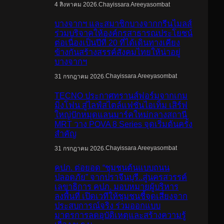
.
Chayissara Areeyasombat
4 สิงหาคม 2026
บางจากฯ และสมาชิกบางจากกรีนไมลส์
ร่วมบริจาคให้องค์กรสาธารณประโยชน์
ต่อเนื่องเป็นปีที่ 20 ที่ได้เดินทางเคียง
ข้างกันสร้างสรรค์สังคมไทยให้น่าอยู่
บางจากฯ
.
Chayissara Areeyasombat
31 กรกฎาคม 2026
TECNO ประกาศทรานส์ฟอร์มจากเกม
มิ่งโฟน สู่ไลฟ์สไตล์แฟชั่นไอเท็ม เสิร์ฟ
ใหญ่ปักหมุดแลนมาร์คใหม่กลางสถานี
MRT วาง POVA 8 Series จุดเริ่มต้นครั้ง
สำคัญ
.
Chayissara Areeyasombat
31 กรกฎาคม 2026
คปภ. ต่อยอด “ชุมชนต้นแบบถนน
ปลอดภัย” จากปราจีนบุรี..สู่นครสวรรค์
เลขาธิการ คปภ. มอบหมายผู้บริหาร
ลงพื้นที่ เปิดเวทีให้ชุมชนชี้จุดเสี่ยงจาก
ประสบการณ์จริง ร่วมออกแบบ
มาตรการลดอุบัติเหตุและสร้างความรู้