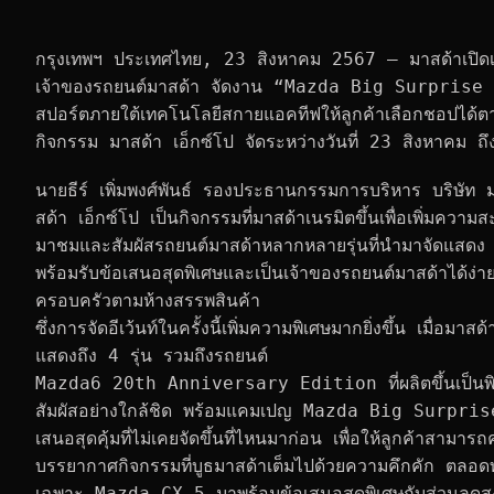
กรุงเทพฯ ประเทศไทย, 23 สิงหาคม 2567 – มาสด้าเปิดเก
เจ้าของรถยนต์มาสด้า จัดงาน “Mazda Big Surprise รับข
สปอร์ตภายใต้เทคโนโลยีสกายแอคทีฟให้ลูกค้าเลือกชอปได้ตา
กิจกรรม มาสด้า เอ็กซ์โป จัดระหว่างวันที่ 23 สิงหาคม ถ
นายธีร์ เพิ่มพงศ์พันธ์ รองประธานกรรมการบริหาร บริษั
สด้า เอ็กซ์โป เป็นกิจกรรมที่มาสด้าเนรมิตขึ้นเพื่อเพิ่มความ
มาชมและสัมผัสรถยนต์มาสด้าหลากหลายรุ่นที่นำมาจัดแสดง
พร้อมรับข้อเสนอสุดพิเศษและเป็นเจ้าของรถยนต์มาสด้าได้ง่า
ครอบครัวตามห้างสรรพสินค้า
ซึ่งการจัดอีเว้นท์ในครั้งนี้เพิ่มความพิเศษมากยิ่งขึ้น เมื่อมา
แสดงถึง 4 รุ่น รวมถึงรถยนต์
Mazda6 20th Anniversary Edition ที่ผลิตขึ้นเป็นพิเ
สัมผัสอย่างใกล้ชิด พร้อมแคมเปญ Mazda Big Surprise ให้
เสนอสุดคุ้มที่ไม่เคยจัดขึ้นที่ไหนมาก่อน เพื่อให้ลูกค้าสามารถค
บรรยากาศกิจกรรมที่บูธมาสด้าเต็มไปด้วยความคึกคัก ตลอดทั
เฉพาะ Mazda CX-5 มาพร้อมข้อเสนอสุดพิเศษกับส่วนลดส