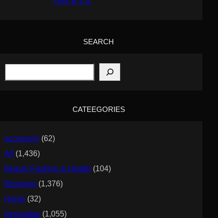
เรื่อง พ.ร.บ.
SEARCH
S
e
a
r
c
CATEEGORIES
h
accessory
(62)
All
(1,436)
Beauty Fashion & Health
(104)
Business
(1,376)
Home
(32)
Innovation
(1,055)