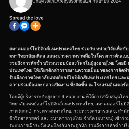
Chayissara Areeyasombat
24 กันยายน 2024
Spread the love
สมาคมออร์โธปิดิกส์แห่งประเทศไทย ร่วมกับ หน่วยวิจัยเพื่
มหาวิทยาลัยมหิดล แถลงข่าวความร่วมมือในโครงการต้นแบบเ
รวมถึงการหักซ้ำ บริเวณรอบข้อสะโพกในผู้สูงอายุไทย โดยมี น
ประเทศไทย ให้เกียรติกล่าวรายงานความเป็นมาของการจัดทำ
รับเลือกราชวิทยาลัยแพทย์ออร์โธปิดิกส์แห่งประเทศไทย
และนา
ความร่วมมือและกล่าวเปิดงาน ซึ่งจัดขึ้น ณ โรงแรมอินเตอร์
โดยมีผู้บริหารระดับสูงจาก
9 หน่วยงาน ที่ให้การสนับสนุน
วิทยาลัยแพทย์ออร์โธปิดิกส์แห่งประเทศไทย, สมาคมออร์โธปิ
ภาพ (สสส.), กระทรวงมหาดไทย, กระทรวงสาธารณสุข, สำนักงา
ชีววิทยาศาสตร์ และ ธนาคารกรุงไทย จำกัด (มหาชน) เข้าร
ระบบการเฝ้าระวังและป้องกันกระดูกหัก รวมถึงการหักซ้ำ บร