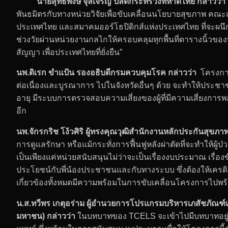
นายสุทธิพงษ์ จุลเจริญ ปลัดกระทรวงทหาดไทย กล่าวว่า
พันธมิตรกับทางหน่วยวิจัยเพื่อขับเคลื่อนนโยบายสุขภาพ คณะ
ประเทศไทย และสมาคมออร์โธปิดิกส์แห่งประเทศไทย ที่จะผนึก
ช่วงวัยผ่านหน่วยงานกลไกให้ครอบคลุมทุกพื้นที่ตารางนิ้วของ
สัญญา เพื่อประเทศไทยที่ยั่งยืน”
นพ
.ดิเรก ขำแป้น รองอธิบดีกรมควบคุมโรค กล่าวว่า
โครงการน
ต่อเนื่องและบูรณาการ ไปในจังหวัดอื่นๆ ด้วย จะทำให้ประชาชนท
อายุ มีระบบการตรวจสอบความเสี่ยงของผู้ที่มีความเสี่ยงการพลั
อีก
นพ.จักรกริช โง้วศิริ ผู้ทรงคุณวุฒิสำนักงานหลักประกันสุขภาพ
การดูแลรักษา หรือแม้กระทั่งการฟื้นฟูหลังผ่าตัดที่จะทำให้ผู้ป
เป็นเพียงแค่หน่วยสนับสนุนไม่ว่าจะเป็นเรื่องงบประมาณ เรื่องข
ประโยชน์กับพี่น้องประชาชนและกับทางระบบ ซึ่งต้องให้เครดิตท
เกี่ยวข้องทั้งหมดมีความพร้อมในการขับเคลื่อนโครงการไปพร
น.ส.ทวีพร เกตุอร่าม ผู้อำนวยการโปรแกรมบริหารเภสัชภัณฑ์แ
มหาชน)
กล่าวว่า
ในบทบาทของ TCELS จะเข้าไปมีบทบาทอยู