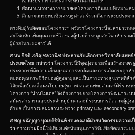
เข้าถึงบริการ และผลกระทบในด้านต่างๆ
พัฒนาแนวทางการขยายผลโครงการต้นแบบที่เหมาะสมกับบร
ศึกษาผลกระทบเชิงเศรษฐศาสตร์รวมถึงภาระงบประมาณขอ
ทางทีมผู้รับผิดชอบโครงการฯ หวังว่าโครงการนี้จะสามารถ
สะโพกหัก เพิ่มคุณภาพชีวิตของผู้ป่วยที่กระดูกสะโพกหัก รว
ผู้ป่วยในระยะยาวได้
ศ.นพ.กีรติ เจริญชลวานิช
ประธานรับเลือกราชวิทยาลัยแพทย์อ
ประเทศไทย
กล่าวว่า
โครงการนี้มีจุดมุ่งหมายเพื่อสร้างมาตรฐา
ประชากรที่มีความเสี่ยงสูงต่อการหกล้มและการเกิดกระดูกหั
ทบต่อคุณภาพชีวิตของผู้สูงอายุและเป็นภาระทางสุขภาพที่สำ
วิจัยเพื่อขับเคลื่อนนโยบายสุขภาพ คณะแพทยศาสตร์ศิริรา
โครงการ “น่านโมเดล” จึงต้องการขยายโครงการพัฒนาระบบการเ
สมัครสาธารณสุขประจำหมู่บ้าน และมีระบบการติดตามผู้สูงอา
ตำบล เป็นการผสมผสานระหว่าง primary และ secondary preven
ศ.พญ.ธนัญญา บุณยศิรินันท์ รองคณบดีฝ่ายนวัตกรรมความเป
ว่า
ความร่วมมือนี้ไม่เพียงแต่สนับสนุนการวิจัยเพื่อพัฒนาร