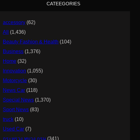
CATEEGORIES
h
accessory
(62)
All
(1,436)
Beauty Fashion & Health
(104)
Business
(1,376)
Home
(32)
Innovation
(1,055)
Motorcycle
(30)
News Car
(118)
Special News
(1,370)
Sport News
(83)
truck
(10)
Used Car
(7)
กระทรวง ทบวง กรม
(341)