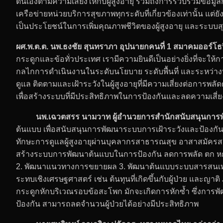
ตนเองตามความเสี่ยงให้กับผู้สูงอายุ รวมถึงการรวบรวมข้อมูลก
เครือข่ายหน่วยบริการสุขภาพทุกระดับที่เกี่ยวข้องเท่านั้น แต่
เป็นประโยชน์ในการเพิ่มคุณภาพชีวิตของผู้สูงอายุ และระบบ
ผศ.พ.ต.ต. นพ.ธงชัย สุนทราภา อุปนายกคนที่ 1 สมาคมออร์โธป
กระดูกและข้อทั่วประเทศ เรามีความยินดีเป็นอย่างยิ่งที่จะให
กลไกการดำเนินงานในระดับนโยบาย ระดับพื้นที่ และระหว่าง
ดูแล ติดตามและเฝ้าระวังในผู้สูงอายุที่มีความเสี่ยงต่อกา
เพื่อสร้างระบบที่มีประสิทธิภาพในการป้องกันและลดความเสี่
นพ.เฉวตสรร นามวาท ผู้อำนวยการสำนักสนับสนุนการพั
ต้นแบบ เพื่อสนับสนุนการพัฒนาระบบการเฝ้าระวังและป้องกั
ทักษะการดูแลผู้สูงอายุผ่านบุคลากรสาธารณสุข อาสาสมัครสาธา
สร้างระบบการพัฒนาต้นแบบในการป้องกัน ลดการพลัด ตก หก 
2. พัฒนาแนวทางการขยายผล 3. พัฒนาต้นแบบระบบสารสนเทศที่ใช้
ระทบเชิงเศรษฐศาสตร์ เช่น ต้นทุนที่เกิดขึ้นกับผู้ป่วย และญา
กระดูกหักบริเวณรอบข้อสะโพก มักจะเกิดการหักซ้ำ ซึ่งการ
ป้องกัน สามารถลดจำนวนผู้ป่วยได้อย่างมีประสิทธิภาพ