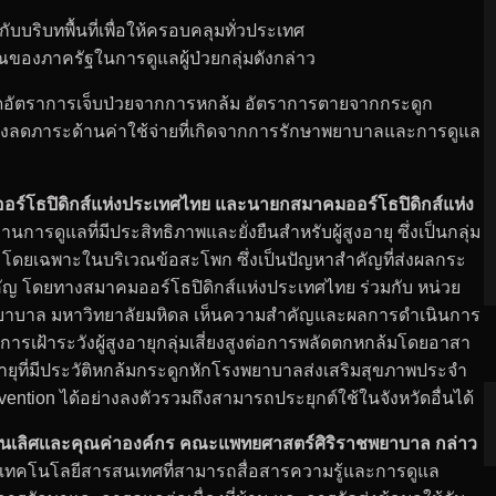
ิบทพื้นที่เพื่อให้ครอบคลุมทั่วประเทศ
งภาครัฐในการดูแลผู้ป่วยกลุ่มดังกล่าว
ลดอัตราการเจ็บป่วยจากการหกล้ม อัตราการตายจากกระดูก
มถึงลดภาระด้านค่าใช้จ่ายที่เกิดจากการรักษาพยาบาลและการดูแล
อร์โธปิดิกส์แห่งประเทศไทย
และนายกสมาคมออร์โธปิดิกส์แห่ง
นการดูแลที่มีประสิทธิภาพและยั่งยืนสำหรับผู้สูงอายุ ซึ่งเป็นกลุ่ม
ก โดยเฉพาะในบริเวณข้อสะโพก ซึ่งเป็นปัญหาสำคัญที่ส่งผลกระ
คัญ โดยทางสมาคมออร์โธปิดิกส์แห่งประเทศไทย ร่วมกับ หน่วย
ชพยาบาล มหาวิทยาลัยมหิดล เห็นความสำคัญและผลการดำเนินการ
ฝ้าระวังผู้สูงอายุกลุ่มเสี่ยงสูงต่อการพลัดตกหกล้มโดยอาสา
ยุที่มีประวัติหกล้มกระดูกหักโรงพยาบาลส่งเสริมสุขภาพประจำ
tion ได้อย่างลงตัวรวมถึงสามารถประยุกต์ใช้ในจังหวัดอื่นได้
็นเลิศเเละคุณค่าองค์กร คณะแพทยศาสตร์ศิริราชพยาบาล กล่าว
ะบบเทคโนโลยีสารสนเทศที่สามารถสื่อสารความรู้และการดูแล