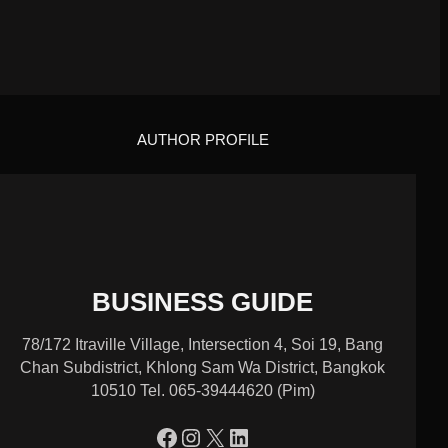
AUTHOR PROFILE
BUSINESS GUIDE
78/172 Itraville Village, Intersection 4, Soi 19, Bang
Chan Subdistrict, Khlong Sam Wa District, Bangkok
10510 Tel. 065-39444620 (Pim)
https://www.facebook.com/profile.php?id=100090086432719
Instagram
X
LinkedIn