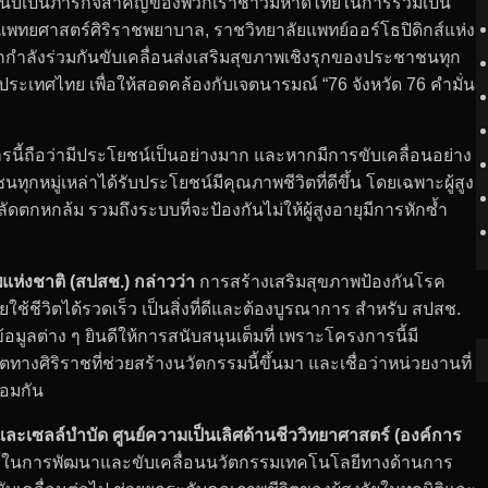
นับเป็นภารกิจสำคัญของพวกเราชาวมหาดไทยในการร่วมเป็น
แพทยศาสตร์ศิริราชพยาบาล, ราชวิทยาลัยแพทย์ออร์โธปิดิกส์แห่ง
กำลังร่วมกันขับเคลื่อนส่งเสริมสุขภาพเชิงรุกของประชาชนทุก
ประเทศไทย เพื่อให้สอดคล้องกับเจตนารมณ์ “76 จังหวัด 76 คำมั่น
ี้ถือว่ามีประโยชน์เป็นอย่างมาก และหากมีการขับเคลื่อนอย่าง
ุกหมู่เหล่าได้รับประโยชน์มีคุณภาพชีวิตที่ดีขึ้น โดยเฉพาะผู้สูง
ดตกหกล้ม รวมถึงระบบที่จะป้องกันไม่ให้ผู้สูงอายุมีการหักซ้ำ
แห่งชาติ (สปสช.) กล่าวว่า
การสร้างเสริมสุขภาพป้องกันโรค
่วยใช้ชีวิตได้รวดเร็ว เป็นสิ่งที่ดีและต้องบูรณาการ สำหรับ สปสช.
้อมูลต่าง ๆ ยินดีให้การสนับสนุนเต็มที่ เพราะโครงการนี้มี
างศิริราชที่ช่วยสร้างนวัตกรรมนี้ขึ้นมา และเชื่อว่าหน่วยงานที่
้อมกัน
ละเซลล์บำบัด ศูนย์ความเป็นเลิศด้านชีววิทยาศาสตร์ (องค์การ
่ในการพัฒนาและขับเคลื่อนนวัตกรรมเทคโนโลยีทางด้านการ