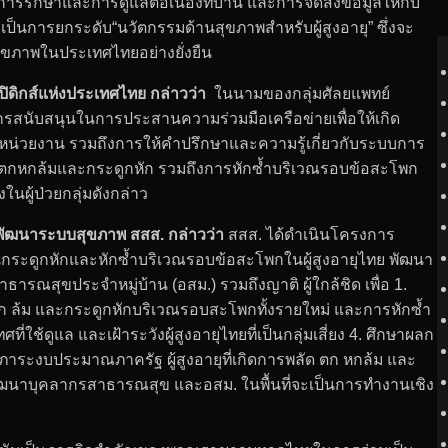
ารรักษาและการดูแลต่อเนื่องที่บ้าน และการจัดส่งข้อมูลให้กับ
ยังเป็นการยกระดับ“นวัตกรรมด้านสุขภาพสำหรับผู้สูงอายุ” ซึ่งจะ
สุขภาพในประเทศไทยอย่างยั่งยืน
ิดิกส์แห่งประเทศไทย กล่าวว่า
ในนามของกลุ่มศัลยแพทย์
้การสนับสนุนในการประสานความร่วมมือเครือข่ายเพื่อให้เกิด
หน่วยงาน รวมถึงการให้คำปรึกษาและความรู้เกี่ยวกับระบบการ
รพลัดตกหกล้มและกระดูกหัก รวมถึงการหักซ้ำบริเวณรอบข้อสะโพก
ยงในผู้ป่วยกลุ่มดังกล่าว
ฒนาระบบสุขภาพ สสส. กล่าวว่า
สสส. ได้ดำเนินโครงการ
นกระดูกหักและหักซ้ำบริเวณรอบข้อสะโพกในผู้สูงอายุไทย พัฒนา
รณสุขประจำหมู่บ้าน (อสม.) รวมถึงญาติ ผู้ใกล้ชิด เพื่อ 1.
ล้ม และกระดูกหักบริเวณรอบสะโพกทั้งรายใหม่ และการหักซ้ำ
ดูแล และเฝ้าระวังผู้สูงอายุไทยที่เป็นกลุ่มเสี่ยง 4. ศึกษาผลก
ติ ภาระงบประมาณภาครัฐ ผู้สูงอายุที่เกิดการพลัด ตก หกล้ม และ
พัฒนาบุคลากรสาธารณสุข และอสม. ในพื้นที่จะเป็นการทำงานเชิง