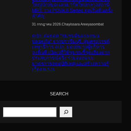
ใหญ่ปักหมุดแลนมาร์คใหม่กลางสถานี
MRT วาง POVA 8 Series จุดเริ่มต้นครั้ง
สำคัญ
.
Chayissara Areeyasombat
31 กรกฎาคม 2026
คปภ. ต่อยอด “ชุมชนต้นแบบถนน
ปลอดภัย” จากปราจีนบุรี..สู่นครสวรรค์
เลขาธิการ คปภ. มอบหมายผู้บริหาร
ลงพื้นที่ เปิดเวทีให้ชุมชนชี้จุดเสี่ยงจาก
ประสบการณ์จริง ร่วมออกแบบ
มาตรการลดอุบัติเหตุและสร้างความรู้
เรื่อง พ.ร.บ.
SEARCH
S
e
a
r
c