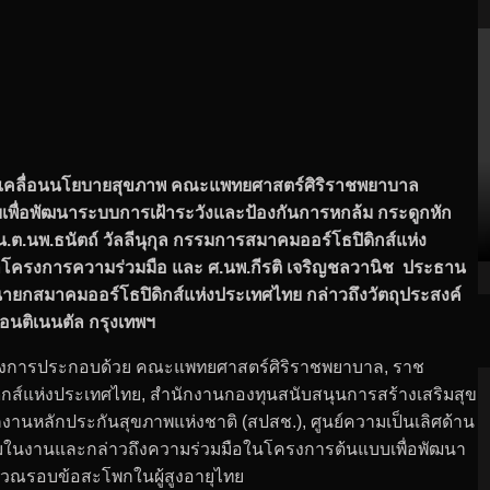
อขับเคลื่อนนโยบายสุขภาพ คณะแพทยศาสตร์ศิริราชพยาบาล
พื่อพัฒนาระบบการเฝ้าระวังและป้องกันการหกล้ม กระดูกหัก
.ต.นพ.ธนัตถ์ วัลลีนุกุล กรรมการสมาคมออร์โธปิดิกส์แห่ง
โครงการความร่วมมือ และ ศ.นพ.กีรติ เจริญชลวานิช
ประธาน
ยกสมาคมออร์โธปิดิกส์แห่งประเทศไทย
กล่าวถึงวัตถุประสงค์
คอนติเนนตัล กรุงเทพฯ
โครงการประกอบด้วย คณะแพทยศาสตร์ศิริราชพยาบาล, ราช
ดิกส์แห่งประเทศไทย, สำนักงานกองทุนสนับสนุนการสร้างเสริมสุข
นหลักประกันสุขภาพแห่งชาติ (สปสช.), ศูนย์ความเป็นเลิศด้าน
่วมในงานและกล่าวถึงความร่วมมือในโครงการต้นแบบเพื่อพัฒนา
ิเวณรอบข้อสะโพกในผู้สูงอายุไทย