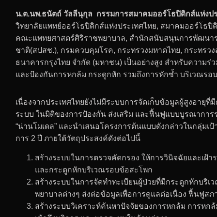
น.ต.นพ.ธนัตถ์ วัลลีนุกุล กรรมการสมาคมออร์โธปิดิกส์แห่งป
วิทยาลัยแพทย์ออร์โธปิดิกส์แห่งประเทศไทย, สมาคมออร์โธปิดิ
คณะแพทยศาสตร์ศิริราชพยาบาล, สำนักสนับสนุนการพัฒนาร
ชาติ(สปสช.), กรมควบคุมโรค, กระทรวงมหาดไทย, กระทรวงสา
ธนาคารกรุงไทย จำกัด (มหาชน) เป็นอย่างสูง สำหรับความร่ว
และป้องกันการหกล้ม กระดูกหัก รวมถึงการหักซ้ำ บริเวณรอบข
เนื่องจากประเทศไทยยังไม่มีระบบการจัดเก็บข้อมูลผู้สูงอายุ
ระบบ ในมิติของการป้องกัน ส่งเสริม และฟื้นฟูแบบบูรณาการร
“น่านโมเดล” และนำเสนอโครงการต้นแบบดังกล่าวในกลุ่มเป้าหม
การ 2 ปี ภายใต้วัตถุประสงค์ดังต่อไปนี้
สร้างระบบในการตรวจคัดกรอง ให้การวินิจฉัยและเฝ้าระวั
และกระดูกหักบริเวณรอบข้อสะโพก
สร้างระบบในการจัดทำทะเบียนผู้ป่วยที่มีกระดูกหักบริเว
พยาบาลต่างๆ ส่งต่อข้อมูลเพื่อการดูแลต่อเนื่อง ฟื้นฟูส
สร้างระบบวิเคราะห์ค้นหาปัจจัยของการหกล้ม การหกล้ม