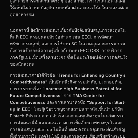
ผู้อำนวยการจากสำนักต่าง ๆ ของ สกพอ. การนำเสนอนี้ได้เผย
ให้เห็นถึงสถานะปัจจุบัน ระบบนิเวศ และแนวโน้มใหม่ของแต่ละ
อุตสาหกรรม
นอกจากนี้ ยังมีการสัมมนาเกี่ยวกับปัจจัยสนับสนุนการลงทุนใน
พื้นที่
EEC
ครอบคลุมหัวข้อต่าง ๆ เช่น EECi,
การพัฒนา
ทรัพยากรมนุษย์
,
และการใช้งาน 5G
ในภาคอุตสาหกรรม รวม
ถึงการสร้างองค์ความรู้เกี่ยวกับระบบ EEC OSS:
การบริการ
ภาครัฐแบบเบ็ดเสร็จครบวงจร ซึ่งเป็นประโยชน์ต่อการตัดสินใจ
ของนักลงทุน
การสัมมนาภายใต้หัวข้อ
“
Trends for Enhancing Country’s
Competitiveness”
เป็นอีกหนึ่งกิจกรรมสำคัญ ประกอบด้วย
การบรรยายเรื่อง “
Increase High Business Potential for
Future Competitiveness”
จาก
TMA Center for
Competitiveness
และการเสวนาหัวข้อ
“
Support for Start-
up in EEC”
โดยผู้เชี่ยวชาญจากสถาบันการเงินชั้นนำ บริษัท
Fintech
ที่ประสบความสำเร็จ และกองทุนที่ลงทุนในนวัตกรรม
การสัมมนานี้นำเสนอแนวทางการเพิ่มศักยภาพทางธุรกิจและ
การสนับสนุน Start-up
ในพื้นที่
EEC
ครอบคลุมประเด็นสำคัญ
ทั้งด้านการเงิน เทคโนโลยี และการลงทุน เพื่อเสริมสร้างระบบ