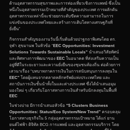
ด้านอุตสาหกรรมสุขภาพและการท่องเที่ยวเชิงการแพทย์ ซึ่งเป็น
หนึ่งในอุตสาหกรรมเป้าหมายที่สำคัญของประเทศ การผลักดัน
อุตสาหกรรมเหล่านี้จะช่วยยกระดับขีดความสามารถในการ
แข่งขันของประเทศไทยและสร้างการเติบโตทางเศรษฐกิจที่
ยั่งยืน”
กิจกรรมสำคัญของงานวันนี้เริ่มต้นด้วยปาฐกถาพิเศษโดย ดร.
จุฬา สุขมานพ ในหัวข้อ “
EEC Opportunities: Investment
Solutions Towards Sustainable Locals”
นำเสนอวิสัยทัศน์
และทิศทางการพัฒนาของ
EEC
ในอนาคต ที่ส่งเสริมความเป็น
อยู่ที่ดีในระยะยาวและความยั่งยืนของชุมชนท้องถิ่น ต่อด้วยการ
เสวนาเรื่อง “บทบาทภาคการเงินในการสนับสนุนการลงทุนใน
EEC”
โดยผู้แทนจากตลาดหลักทรัพย์แห่งประเทศไทย และ
สถาบันการเงินชั้นนำทั้งในและต่างประเทศ ซึ่งได้นำเสนอมุม
มองใหม่ ๆ เกี่ยวกับโอกาสทางการเงินสำหรับนักลงทุนในพื้นที่
EEC
ในช่วงบ่าย มีการนำเสนอหัวข้อ
“5
Clusters Business
Opportunities: Status/Eco System/New Trend”
ครอบคลุม
โอกาสทางธุรกิจใน 5 กลุ่มอุตสาหกรรมเป้าหมาย ได้แก่ ยาน
ยนต์ไฟฟ้า ดิจิทัล BCG
การแพทย์ และอุตสาหกรรมบริการ โดย