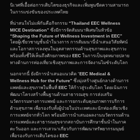
นิเวศที่เอื้อต่อการเติบโตของธุรกิจและเพิ่มพูนขีดความสามารถ
ในการแข่งขันของประเทศไทย
ที่น่าสนใจไม่แพ้กันคือกิจกรรม
“
Thailand EEC Wellness
MICE Destination”
ซึ่งมีการจัดสัมมนาพิเศษในหัวข้อ
“
Shaping the Future of Wellness Investment in EEC”
โดยผู้เชี่ยวชาญชั้นนำในวงการ การสัมมนานี้นำเสนอวิสัยทัศน์
และโอกาสการลงทุนในอุตสาหกรรมด้านสุขภาพและสุขภาวะ
พร้อมทั้งชี้ให้เห็นถึงศักยภาพของ
EEC
ในการเป็นจุดหมายปลาย
ทางด้านการท่องเที่ยวเชิงสุขภาพและการจัดงานไมซ์ระดับโลก
นอกจากนี้ ยังมีการนำเสนอแนวคิด “
EEC Medical &
Wellness Hub for the Future”
ซึ่งมุ่งสร้างศูนย์กลางด้านการ
แพทย์และสุขภาพในพื้นที่
EEC
ให้ก้าวสู่ระดับโลก โดยเน้นการ
พัฒนาโครงสร้างพื้นฐานด้านสาธารณสุข การส่งเสริม
นวัตกรรมทางการแพทย์ และการยกระดับคุณภาพการบริการ
ด้านสุขภาพ เพื่อรองรับทั้งผู้ป่วยในประเทศและนักท่องเที่ยวเชิง
การแพทย์จากทั่วโลก พร้อมมีการนำเสนอผลงานนวัตกรรมด้าน
การแพทย์และสาธารณสุขจากสถาบันการศึกษาชั้นนำในภาค
ตะวันออก และการเสวนาเกี่ยวกับการพัฒนาทรัพยากรมนุษย์
เพื่อรองรับการเติบโตของ
EEC