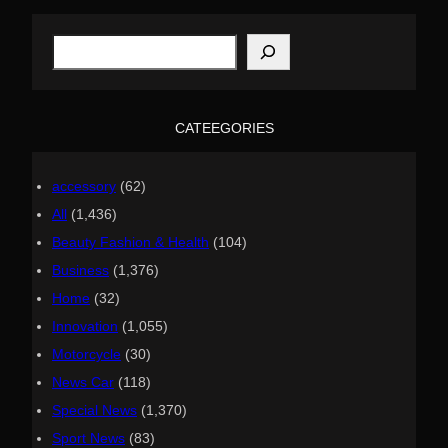
S
e
a
r
c
h
CATEEGORIES
accessory
(62)
All
(1,436)
Beauty Fashion & Health
(104)
Business
(1,376)
Home
(32)
Innovation
(1,055)
Motorcycle
(30)
News Car
(118)
Special News
(1,370)
Sport News
(83)