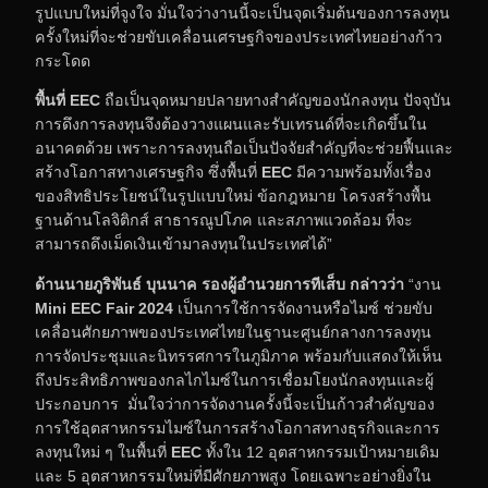
รูปแบบใหม่ที่จูงใจ มั่นใจว่างานนี้จะเป็นจุดเริ่มต้นของการลงทุน
ครั้งใหม่ที่จะช่วยขับเคลื่อนเศรษฐกิจของประเทศไทยอย่างก้าว
กระโดด
พื้นที่
EEC
ถือเป็นจุดหมายปลายทางสำคัญของนักลงทุน ปัจจุบัน
การดึงการลงทุนจึงต้องวางแผนและรับเทรนด์ที่จะเกิดขึ้นใน
อนาคตด้วย เพราะการลงทุนถือเป็นปัจจัยสำคัญที่จะช่วยฟื้นและ
สร้างโอกาสทางเศรษฐกิจ ซึ่งพื้นที่
EEC
มีความพร้อมทั้งเรื่อง
ของสิทธิประโยชน์ในรูปแบบใหม่ ข้อกฎหมาย โครงสร้างพื้น
ฐานด้านโลจิติกส์ สาธารณูปโภค และสภาพแวดล้อม ที่จะ
สามารถดึงเม็ดเงินเข้ามาลงทุนในประเทศได้”
ด้านนายภูริพันธ์ บุนนาค รองผู้อำนวยการทีเส็บ กล่าวว่า
“งาน
Mini EEC Fair
2024
เป็นการใช้การจัดงานหรือไมซ์ ช่วยขับ
เคลื่อนศักยภาพของประเทศไทยในฐานะศูนย์กลางการลงทุน
การจัดประชุมและนิทรรศการในภูมิภาค พร้อมกับแสดงให้เห็น
ถึงประสิทธิภาพของกลไกไมซ์ในการเชื่อมโยงนักลงทุนและผู้
ประกอบการ มั่นใจว่าการจัดงานครั้งนี้จะเป็นก้าวสำคัญของ
การใช้อุตสาหกรรมไมซ์ในการสร้างโอกาสทางธุรกิจและการ
ลงทุนใหม่ ๆ ในพื้นที่
EEC
ทั้งใน 12 อุตสาหกรรมเป้าหมายเดิม
และ 5 อุตสาหกรรมใหม่ที่มีศักยภาพสูง โดยเฉพาะอย่างยิ่งใน