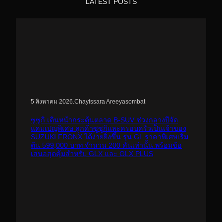
LATEST POSTS
.
Chayissara Areeyasombat
5 สิงหาคม 2026
ซูซูกิ เดินหน้ากระตุ้นตลาด B-SUV ช่วงกลางปีจัด
แคมเปญพิเศษ ลูกค้าซูซูกิและครอบครัวเป็นเจ้าของ
SUZUKI FRONX ได้ง่ายยิ่งขึ้น รุ่น GL ราคาพิเศษเริ่ม
ต้น 599,000 บาท จำนวน 200 คันเท่านั้น พร้อมข้อ
เสนอสุดคุ้มสำหรับ GLX และ GLX PLUS