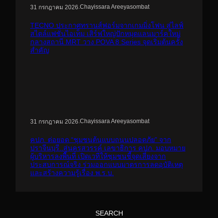
.
Chayissara Areeyasombat
31 กรกฎาคม 2026
TECNO ประกาศทรานส์ฟอร์มจากเกมมิ่งโฟน สู่ไลฟ์
สไตล์แฟชั่นไอเท็ม เสิร์ฟใหญ่ปักหมุดแลนมาร์คใหม่
กลางสถานี MRT วาง POVA 8 Series จุดเริ่มต้นครั้ง
สำคัญ
.
Chayissara Areeyasombat
31 กรกฎาคม 2026
คปภ. ต่อยอด “ชุมชนต้นแบบถนนปลอดภัย” จาก
ปราจีนบุรี..สู่นครสวรรค์ เลขาธิการ คปภ. มอบหมาย
ผู้บริหารลงพื้นที่ เปิดเวทีให้ชุมชนชี้จุดเสี่ยงจาก
ประสบการณ์จริง ร่วมออกแบบมาตรการลดอุบัติเหตุ
และสร้างความรู้เรื่อง พ.ร.บ.
SEARCH