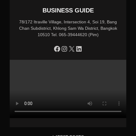
BUSINESS GUIDE
78/172 Itraville Village, Intersection 4, Soi 19, Bang
Chan Subdistrict, Khlong Sam Wa District, Bangkok
10510 Tel. 065-39444620 (Pim)
https://www.facebook.com/profile.php?id=100090086432719
Instagram
X
LinkedIn