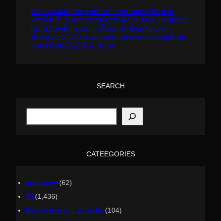
คปภ. ต่อยอด “ชุมชนต้นแบบถนนปลอดภัย” จาก
ปราจีนบุรี..สู่นครสวรรค์ เลขาธิการ คปภ. มอบหมาย
ผู้บริหารลงพื้นที่ เปิดเวทีให้ชุมชนชี้จุดเสี่ยงจาก
ประสบการณ์จริง ร่วมออกแบบมาตรการลดอุบัติเหตุ
และสร้างความรู้เรื่อง พ.ร.บ.
SEARCH
S
e
a
r
c
h
CATEEGORIES
accessory
(62)
All
(1,436)
Beauty Fashion & Health
(104)