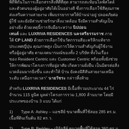
พิถีพิถันในการเลือกสรรสิ่งที่ดีที่สุด สามารถสะท้อนไลฟ์สไตล์
และตัวตนของผู้อยู่อาศัยได้เป็นอย่างดี ซึ่งการเลือกใช้สีคุณภาพ
ส่งเสริมความสวยงาม เพิ่มบรรยากาศให้บ้านน่าอยู่ ปลอดภัยต่อ
ผู้ใช้ และยังมีส่วนช่วยรักษาสิ่งแวดล้อม จึงมีความสำคัญเป็น
อย่างยิ่ง ด้วยเหตุนี้การจับมือระหว่าง
นิปปอน
เพนต์
และ
LUXRIVA RESIDENCES
นครศรีธรรมราช
ภาย
ใต้
CP LAND
ด้วยการเลือกใช้นวัตกรรมสีอะคริลิกแท้จาก
ประเทศญี่ปุ่น คุณภาพสูง เป็นการให้ความสำคัญกับผู้ใช้งาน
หรือผู้อยู่อาศัย ตามเจตนารมณ์ของทั้ง 2 บริษัท ทั้งในเรื่อง
ของ Resident Centric และ Customer Centric พร้อมทั้งยังช่วย
ให้การพัฒนาโครงการที่อยู่อาศัย เกิดความยั่งยืน เป็นมิตรต่อสิ่ง
แวดล้อมมากยิ่งขึ้น และทำให้ บ้าน ยังคงมีสีสันสวยงามเหนือ
ระดับ เหนือกาลเวลา”
นายวัชระ
กล่าวทิ้งท้าย
สำหรับ
LUXRIVA RESIDENCES
มีเนื้อที่รวมประมาณ 44 ไร่
จำนวน 115 ยูนิต มูลค่าโครงการรวม 1,800 ล้านบาท โดยมี
ประเภทของบ้าน 3 แบบ ได้แก่
1) Type A: Ashley – แอชลีย์ ขนาดพื้นที่ใช้สอย 285 ตร.ม.
เนื้อที่ดินเริ่มต้น 82 ตร.ว.
2) Type B: Berkley – เบิร์กลีย์ ขนาดพื้นที่ใช้สอย 360 ตร.ม.