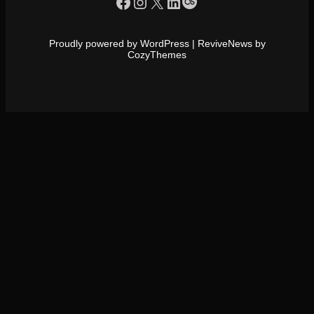
https://www.facebook.com/profile.php?id=100090086432719
Instagram
X
LinkedIn
Last.fm
Proudly powered by WordPress | ReviveNews by
CozyThemes