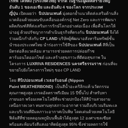
เรทีฟ โคทติ้ง (ประเทศไทย) จำกัด
ในฐานะผู้ผลิตสีรายใหญ่
อันดับ 1 ของเอเชีย และอันดับ 4 ของโลก จากประเทศ
ญี่ปุ่น
เปิดเผยว่า
นิปปอนเพนต์
มุ่งตอกย้ำแนวคิดส่งเสริมด้านสิ่ง
แวดล้อมด้วยแผนขับเคลื่อนองค์กรสู่ Net Zero และการพัฒนา
ผลิตภัณฑ์สีที่ส่งเสริมการรักษ์โลกอย่างต่อเนื่อง เพื่อคืนโลกให้
น่าอยู่ ด้วยปรัชญาการดำเนินธุรกิจที่ตรงกัน
นิปปอนเพนต์
จึงได้
ร่วมผนึกกำลังกับ
CP LAND
บริษัทผู้พัฒนาอสังหาริมทรัพย์ชั้น
นำของประเทศไทย นำร่องการใช้สีของ
นิปปอนเพนต์
สีที่เป็น
มิตรต่อสิ่งแวดล้อม สามารถช่วยลดการปล่อยก๊าซ
คาร์บอนไดออกไซด์ และสร้างสุขภาวะที่ดีต่อสุขภาพ ใน
โครงการ
LUXRIVA RESIDENCES
นครศรีธรรมราช
ก่อนที่จะ
ขยายไปยังโครงการใหม่ๆ ของ CP LAND
โดย
สีนิปปอนเพนต์ เวเธอร์บอนด์ (
Nippon
Paint
WEATHERBOND
)
เป็นสีน้ำอะคริลิกแท้ นวัตกรรม
คุณภาพสูงสุด เกรดอัลตราพรีเมียม 15 ปีขึ้นไป สำหรับทา
ภายนอก พร้อมเทคโนโลยีที่จะช่วยปกป้องให้สีบ้านสวยงาม
เหนือกาลเวลา ทนทานทุกสภาวะอากาศ รวมถึงบริเวณริมทะเล
และบริเวณที่มีมลภาวะอากาศเป็นพิษ โดดเด่นด้วยเทคโนโลยี
ฟิล์มสีที่ช่วยลดอุณหภูมิบนพื้นผิวได้สูงสุด 12 องศาเซลเซียส
พร้อมสะท้อนรังสีแสงอาทิตย์สูงสุด 95% ซึ่งช่วยลดการใช้