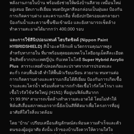
พลังงานภายในบ้าน พร้อมยังช่วยให้ผนังบ้านสีสวย เหมือนใหม่
อยู่เสมอ ยึดเกาะดีเยี่ยม หมดปัญหาสีลอกล่อนเป็นฝุ่นผง ป้องกัน
การเกิดคราบด่าง และคราบเกลือ ทั้งยังปกปิดรอยแตกลายงา
ป้องกันน้ำและความชื้นซึมเข้าผนัง และยังสามารถเช็ดล้าง
ทำความสะอาดได้มากกว่า 400,000 รอบ
และการใช้สี
นิปปอนเพนต์ ไฮบริดชิลด์
(
Nippon Paint
H
YBRIDSHIELD
)
สีน้ำอะคริลิกแท้ นวัตกรรมคุณภาพสูง
สำหรับทาภายใน ที่มาพร้อมสุดยอดเทคโนโลยีอณูเม็ดสีละเอียด
ลิขสิทธิ์จากประเทศญี่ปุ่น กับเทคโนโลยี
Super Hybrid Acrylic
Plus
สารระเหยต่ำปลอดภัยและปราศจากสารปรอทและ
ตะกั่ว กลบพื้นผิวดี ทำให้พื้นผิวเรียบเนียน สวยงาม ทนทานต่อ
การเกิดคราบด่างและคราบเกลือได้ดีเยี่ยม ป้องกันการเกิดเชื้อ
ราและตะไคร่น้ำ พร้อมทั้งสามารถกำจัดเชื้อไวรัสโคโรนา และ
เชื้อไวรัสไข้หวัดใหญ่ (H1N1) ที่อยู่บนฟิล์มสีมากก
ว่า 99.9%* สามารถเช็ดล้างทำความสะอาดได้ โดยไม่ทำให้
ฟิล์มสีเสื่อมสภาพนอกจากนี้ยังเป็นสีที่คิดมาเพื่อโครงการที่อยู่
อาศัยที่ใส่ใจสิ่งแวดล้อม
โดย “บ้าน” เปรียบเสมือนสัญลักษณ์สะท้อนความสำเร็จและตัว
ตนของผู้อยู่อาศัย ดังนั้น เจ้าของบ้านจึงควรให้ความใส่ใจ