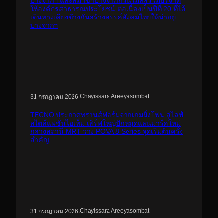
บางจากฯ และสมาชิกบางจากกรีนไมลส์ร่วมบริจาค
ให้องค์กรสาธารณประโยชน์ ต่อเนื่องเป็นปีที่ 20 ที่ได้
เดินทางเคียงข้างกันสร้างสรรค์สังคมไทยให้น่าอยู่
บางจากฯ
.
Chayissara Areeyasombat
31 กรกฎาคม 2026
TECNO ประกาศทรานส์ฟอร์มจากเกมมิ่งโฟน สู่ไลฟ์
สไตล์แฟชั่นไอเท็ม เสิร์ฟใหญ่ปักหมุดแลนมาร์คใหม่
กลางสถานี MRT วาง POVA 8 Series จุดเริ่มต้นครั้ง
สำคัญ
.
Chayissara Areeyasombat
31 กรกฎาคม 2026