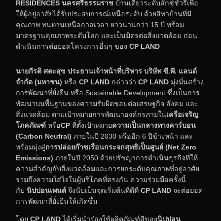
RESIDENCES
นครศรีธรรมราช
บ้านเดี่ยวระดับลักซ์ชัวรีเพื่อ
ให้ผู้อยู่อาศัยได้รับประสบการณ์เหนือระดับ ด้วยสีทาบ้านที่มี
คุณภาพ ทนทานเหนือกาลเวลา ยาวนานกว่า 15 ปี พร้อม
มาตรฐานคุณภาพระดับโลก และเป็นมิตรต่อสิ่งแวดล้อม ก่อน
ดำเนินการต่อยอดโครงการอื่นๆ ของ
CP LAND
นายกีรติ ศตะสุข
ประธานเจ้าหน้าที่บริหาร
บริษัท ซี.พี. แลนด์
จำกัด (มหาชน)
หรือ
CP LAND
กล่าวว่า
CP LAND
มุ่งมั่นสร้าง
การพัฒนาที่ยั่งยืน หรือ Sustainable Development ซึ่งเป็นการ
พัฒนาบนพื้นฐานของความรับผิดชอบต่อเศรษฐกิจ สังคม และ
สิ่งแวดล้อม ตามเป้าหมายการพัฒนาองค์กรภายใน
เครือเจริญ
โภคภัณฑ์
หรือ
CP
ที่ตั้งเป้าหมาย
ความเป็นกลางทางคาร์บอน
(
Carbon Neutral
)
ภายในปี 2030 หรืออีก 6 ปีข้างหน้า และ
พร้อมมุ่งสู่
การปล่อยก๊าซเรือนกระจกสุทธิเป็นศูนย์ (
Net Zero
Emissions
)
ภายในปี 2050 ด้วยปรัชญาการดำเนินธุรกิจที่ให้
ความสำคัญกับสิ่งแวดล้อมและการยกระดับคุณภาพที่อยู่อาศัย
รวมถึงความใส่ใจในผู้บริโภคที่ตรงกัน ความร่วมมือครั้งนี้
กับ
นิปปอนเพนต์
จึงนับเป็นจุดเริ่มต้นที่ดีที่
CP LAND
จะต่อยอด
การพัฒนาที่ยั่งยืนให้เกิดขึ้น
โดย
CP LAND
ได้เริ่มนำร่องใช้ผลิตภัณฑ์สีของ
นิปปอน