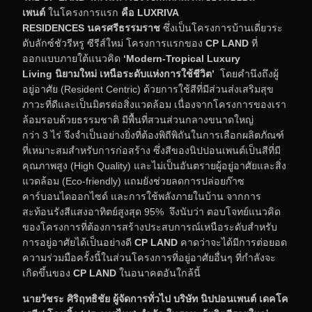
เพนต์
ในโครงการแรก
คือ
LUXRIVA
RESIDENCES
นครศรีธรรมราช
ซึ่งเป็นโครงการบ้านเดี่ยวระ
ดับลักซ์ชัวรีหรู ซีรีส์ใหม่ โครงการแรกของ
CP LAND
ที่
ออกแบบภายใต้แนวคิด
‘
Modern-Tropical Luxury
Living
นิยามใหม่ เหนือระดับแห่งการใช้ชีวิต’
โดยคำนึงถึงผู้
อยู่อาศัย (Resident Centric) ด้วยการใช้สีที่มีส่วนส่งเสริมสุข
ภาวะที่ดีและเป็นมิตรต่อสิ่งแวดล้อม เนื่องจากโครงการของเรา
ล้อมรอบด้วยธรรมชาติ มีพื้นที่สวนส่วนกลางขนาดใหญ่
กว่า 3 ไร่ จึงจำเป็นอย่างยิ่งที่ต้องพิถีพิถันในการเลือกผลิตภัณฑ์
ที่เหมาะสมสำหรับการก่อสร้าง ซึ่งสีของนิปปอนเพนต์เป็นสีที่มี
คุณภาพสูง (High Quality) และไม่เป็นอันตรายผู้อยู่อาศัยและสิ่ง
แวดล้อม (Eco-friendly) แถมยังช่วยลดการปล่อยก๊าซ
คาร์บอนไดออกไซด์ และการใช้พลังภายในบ้าน จากการ
สะท้อนรังสีแสงอาทิตย์สูงสุด 95% จึงนับว่า ตอบโจทย์แนวคิด
ของโครงการที่ต้องการสร้างประสบการณ์เหนือระดับสำหรับ
การอยู่อาศัยได้เป็นอย่างดี
CP LAND
คาดว่าจะได้มีการต่อยอด
ความร่วมมือครั้งนี้ในส่วนโครงการที่อยู่อาศัยอื่นๆ ที่กำลังจะ
เกิดขึ้นของ
CP LAND
ในอนาคตอันใกล้นี้
นายวัชระ ศิริฤทธิชัย ผู้จัดการทั่วไป บริษัท นิปปอนเพนต์ เดคโค