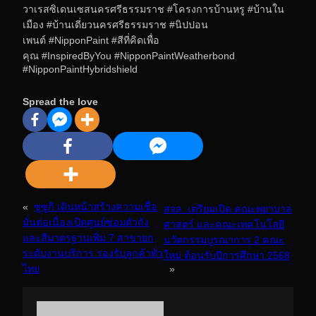
วาเรสซิเดนเซสนครศรีธรรมราช #โครงการบ้านหรู #บ้านใน
เมือง #บ้านเดี่ยวนครศรีธรรมราช #นิปปอน
เพนต์ #NipponPaint #สีที่คิดเพื่อ
คุณ #InspiredByYou #NipponPaintWeatherbond
#NipponPaintHybridshield
Spread the love
«
ซูซูกิ เดินหน้าสร้างความเชื่อ
สจล. เตรียมเปิด คณะพยาบาล
มั่นต่อเนื่องเปิดศูนย์ซ่อมตัวถัง
ศาสตร์ และคณะเทคโนโลยี
และสีมาตรฐานเพิ่ม 7 สาขายก
นวัตกรรมบูรณาการ 2 คณะ
ระดับงานบริการ รองรับลูกค้าทั่ว
ใหม่ ต้อนรับปีการศึกษา 2568
ไทย
»