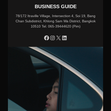
BUSINESS GUIDE
78/172 Itraville Village, Intersection 4, Soi 19, Bang
Chan Subdistrict, Khlong Sam Wa District, Bangkok
10510 Tel. 065-39444620 (Pim)
https://www.facebook.com/profile.php?id=100090086432719
Instagram
X
LinkedIn