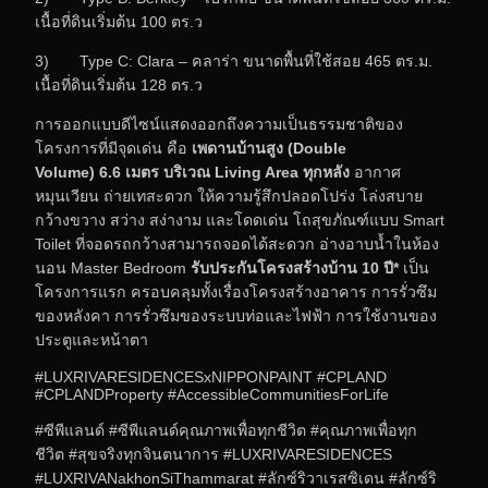
เนื้อที่ดินเริ่มต้น 100 ตร.ว
3) Type C: Clara – คลาร่า ขนาดพื้นที่ใช้สอย 465 ตร.ม.
เนื้อที่ดินเริ่มต้น 128 ตร.ว
การออกแบบดีไซน์แสดงออกถึงความเป็นธรรมชาติของ
โครงการที่มีจุดเด่น คือ
เพดานบ้านสูง (
Double
Volume
)
6
.
6
เมตร บริเวณ
Living Area
ทุกหลัง
อากาศ
หมุนเวียน ถ่ายเทสะดวก ให้ความรู้สึกปลอดโปร่ง โล่งสบาย
กว้างขวาง สว่าง สง่างาม และโดดเด่น โถสุขภัณฑ์แบบ Smart
Toilet ที่จอดรถกว้างสามารถจอดได้สะดวก อ่างอาบนํ้าในห้อง
นอน Master Bedroom
รับประกันโครงสร้างบ้าน
10
ปี*
เป็น
โครงการแรก ครอบคลุมทั้งเรื่องโครงสร้างอาคาร การรั่วซึม
ของหลังคา การรั่วซึมของระบบท่อและไฟฟ้า การใช้งานของ
ประตูและหน้าตา
#LUXRIVARESIDENCESxNIPPONPAINT #CPLAND
#CPLANDProperty #AccessibleCommunitiesForLife
#ซีพีแลนด์ #ซีพีแลนด์คุณภาพเพื่อทุกชีวิต #คุณภาพเพื่อทุก
ชีวิต #สุขจริงทุกจินตนาการ #LUXRIVARESIDENCES
#LUXRIVANakhonSiThammarat #ลักซ์ริวาเรสซิเดน #ลักซ์ริ