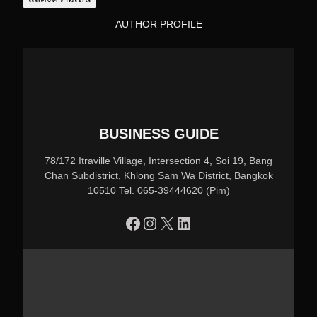
AUTHOR PROFILE
BUSINESS GUIDE
78/172 Itraville Village, Intersection 4, Soi 19, Bang
Chan Subdistrict, Khlong Sam Wa District, Bangkok
10510 Tel. 065-39444620 (Pim)
https://www.facebook.com/profile.php?id=100090086432719
Instagram
X
LinkedIn