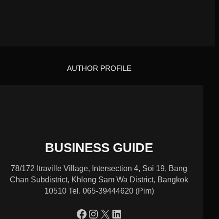
AUTHOR PROFILE
BUSINESS GUIDE
78/172 Itraville Village, Intersection 4, Soi 19, Bang
Chan Subdistrict, Khlong Sam Wa District, Bangkok
10510 Tel. 065-39444620 (Pim)
https://www.facebook.com/profile.php?id=100090086432719
Instagram
X
LinkedIn