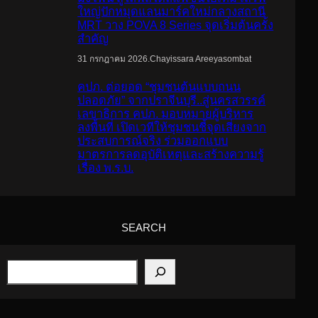
ใหญ่ปักหมุดแลนมาร์คใหม่กลางสถานี
MRT วาง POVA 8 Series จุดเริ่มต้นครั้ง
สำคัญ
.
Chayissara Areeyasombat
31 กรกฎาคม 2026
คปภ. ต่อยอด “ชุมชนต้นแบบถนน
ปลอดภัย” จากปราจีนบุรี..สู่นครสวรรค์
เลขาธิการ คปภ. มอบหมายผู้บริหาร
ลงพื้นที่ เปิดเวทีให้ชุมชนชี้จุดเสี่ยงจาก
ประสบการณ์จริง ร่วมออกแบบ
มาตรการลดอุบัติเหตุและสร้างความรู้
เรื่อง พ.ร.บ.
SEARCH
S
e
a
r
c