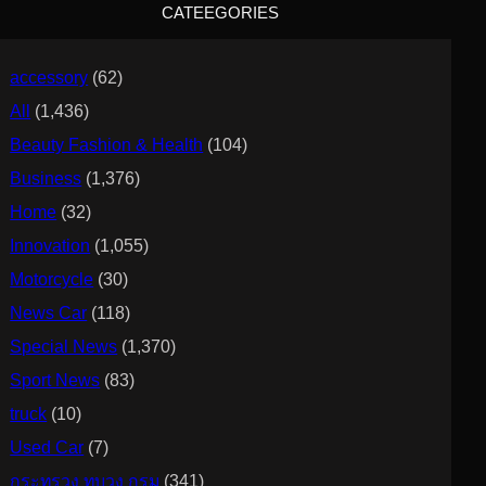
CATEEGORIES
h
accessory
(62)
All
(1,436)
Beauty Fashion & Health
(104)
Business
(1,376)
Home
(32)
Innovation
(1,055)
Motorcycle
(30)
News Car
(118)
Special News
(1,370)
Sport News
(83)
truck
(10)
Used Car
(7)
กระทรวง ทบวง กรม
(341)