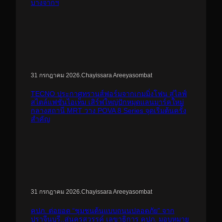
บางจากฯ
.
Chayissara Areeyasombat
31 กรกฎาคม 2026
TECNO ประกาศทรานส์ฟอร์มจากเกมมิ่งโฟน สู่ไลฟ์
สไตล์แฟชั่นไอเท็ม เสิร์ฟใหญ่ปักหมุดแลนมาร์คใหม่
กลางสถานี MRT วาง POVA 8 Series จุดเริ่มต้นครั้ง
สำคัญ
.
Chayissara Areeyasombat
31 กรกฎาคม 2026
คปภ. ต่อยอด “ชุมชนต้นแบบถนนปลอดภัย” จาก
ปราจีนบุรี..สู่นครสวรรค์ เลขาธิการ คปภ. มอบหมาย