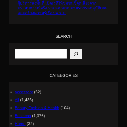
ผู้บริหารลงพื้นที่ เปิดเวทีให้ชุมชนชี้จุดเสี่ยงจาก
ประสบการณ์จริง ร่วมออกแบบมาตรการลดอุบัติเหตุ
และสร้างความรู้เรื่อง พ.ร.บ.
SEARCH
S
e
a
r
c
h
CATEEGORIES
accessory
(62)
All
(1,436)
Beauty Fashion & Health
(104)
Business
(1,376)
Home
(32)