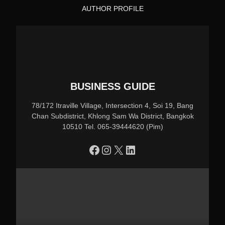
AUTHOR PROFILE
BUSINESS GUIDE
78/172 Itraville Village, Intersection 4, Soi 19, Bang
Chan Subdistrict, Khlong Sam Wa District, Bangkok
10510 Tel. 065-39444620 (Pim)
https://www.facebook.com/profile.php?id=100090086432719
Instagram
X
LinkedIn