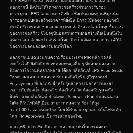
การใช้พลังงานในการทำความเย็นและความร้อนในอาคาร
นอกจากนี้ ยังช่วยให้โครงการก่อสร้างผ่านการรับรอง
มาตรฐาน LEED และอาคารสีเขียว ซึ่งเป็นมาตรฐานที่มุ่งเน้น
การออกแบบและสร้างอาคารที่ยั่งยืน มีการใช้พลังงานอย่างมี
ประสิทธิภาพ และช่วยลดผลกระทบต่อสิ่งแวดล้อมในทุกขั้นตอน
ของการก่อสร้าง ซึ่งปัจจุบันอุตสาหกรรมก่อสร้างถือเป็นหนึ่งใน
แหล่งปลดปล่อยคาร์บอนรายใหญ่ คิดเป็นสัดส่วนมากกว่า 40%
ของการปลดปล่อยคาร์บอนทั่วโลก
นอกจากแผ่นฉนวนกันความร้อนประเภท PIR แล้ว วอลล์
เทคโนโลยี ยังมีผลิตภัณฑ์คุณภาพสูงอื่น ๆ ที่ตอบสนองความ
ต้องการใช้งานที่หลากหลาย ได้แก่ ผลิตภัณฑ์ EPS Food Grade
Panel แผ่นฉนวนกันความร้อนพอลิสไตรีน (Expanded
Polystyrene) ที่ปลอดภัยสำหรับอุตสาหกรรมอาหารและยา
เหมาะกับห้องเย็น ห้องฟรีซ ห้องไลน์ผลิต ห้องคลีนรูม คลัง
สินค้า และผลิตภัณฑ์ Rockwool Sandwich Panel แผ่นฉนวน
ใยหินที่กันไฟได้ดีเยี่ยม สามารถทนความร้อนได้สูง
กว่า 1,000 องศาเซลเซียส โดยได้รับมาตรฐานการกันไฟระดับ
โลก FM Approvals เป็นรายแรกของไทย
นายสุทธิ กล่าวเพิ่มเติมว่าจากความมุ่งมั่นในการพัฒนา