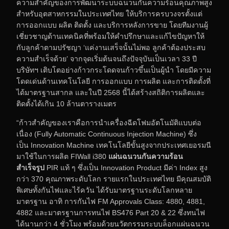
ความสำคัญของการพัฒนาระบบฉนวนกันความร้อนคุณภาพสูง
สำหรับอุตสาหกรรมในประเทศไทย ให้บริการครบวงจรตั้งแต่
การออกแบบ ผลิต ติดตั้ง และบริการหลังการขาย โดยทีมงานผู้
เชี่ยวชาญด้านเทคนิคที่พร้อมให้คำปรึกษาและแก้ไขปัญหาให้
กับลูกค้าตามปรัชญา ‘แค่งานเสร็จนั้นไม่พอ ลูกค้าต้องประสบ
ความสำเร็จด้วย’ จากจุดเริ่มต้นจนถึงปัจจุบันเป็นเวลา 33 ปี
บริษัทฯ เติบโตอย่างก้าวกระโดดจนก้าวขึ้นเป็นผู้นำ โดยมีความ
โดดเด่นด้านเทคโนโลยี การออกแบบ การผลิต และการติดตั้งที่
ได้มาตรฐานสากล และในปี 2568 นี้ได้สร้างสถิติการผลิตและ
ติดตั้งได้เกิน 10 ล้านตารางเมตร
“ก้าวสำคัญของเราคือการนำเครื่องฉีดโฟมอัตโนมัติแบบต่อ
เนื่อง (Fully Automatic Continuous Injection Machine) ซึ่ง
เป็น Innovation Machine เทคโนโลยีขั้นสูงจากประเทศเยอรมนี
มาใช้ในการผลิต FIWall i380
แผ่นฉนวนกันความร้อน
สำเร็จรูป
PIR แท้ ๆ ซึ่งเป็น Innovation Product มีค่า Index สูง
กว่า 370 คุณภาพระดับโลก รายแรกในประเทศไทย มีคุณสมบัติ
พิเศษทั้งกันไฟและไร้ควัน ได้รับมาตรฐานระดับโลกหลาย
มาตรฐาน อาทิ การกันไฟ FM Approvals Class: 4880, 4881,
4882 และมาตรฐานการทนไฟ BS476 Part 20 & 22 ซึ่งทนไฟ
ได้นานกว่า 4 ชั่วโมง พร้อมด้วยนวัตกรรมระบบล็อกแผ่นฉนวน