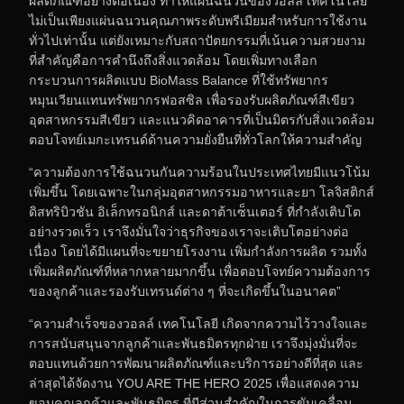
ผลิตภัณฑ์อย่างต่อเนื่อง ทำให้แผ่นฉนวนของวอลล์ เทคโนโลยี
ไม่เป็นเพียงแผ่นฉนวนคุณภาพระดับพรีเมียมสำหรับการใช้งาน
ทั่วไปเท่านั้น แต่ยังเหมาะกับสถาปัตยกรรมที่เน้นความสวยงาม
ที่สำคัญคือการคำนึงถึงสิ่งแวดล้อม โดยเพิ่มทางเลือก
กระบวนการผลิตแบบ BioMass Balance ที่ใช้ทรัพยากร
หมุนเวียนแทนทรัพยากรฟอสซิล เพื่อรองรับผลิตภัณฑ์สีเขียว
อุตสาหกรรมสีเขียว และแนวคิดอาคารที่เป็นมิตรกับสิ่งแวดล้อม
ตอบโจทย์เมกะเทรนด์ด้านความยั่งยืนที่ทั่วโลกให้ความสำคัญ
“ความต้องการใช้ฉนวนกันความร้อนในประเทศไทยมีแนวโน้ม
เพิ่มขึ้น โดยเฉพาะในกลุ่มอุตสาหกรรมอาหารและยา โลจิสติกส์
ดิสทริบิวชัน อิเล็กทรอนิกส์ และดาต้าเซ็นเตอร์ ที่กำลังเติบโต
อย่างรวดเร็ว เราจึงมั่นใจว่าธุรกิจของเราจะเติบโตอย่างต่อ
เนื่อง โดยได้มีแผนที่จะขยายโรงงาน เพิ่มกำลังการผลิต รวมทั้ง
เพิ่มผลิตภัณฑ์ที่หลากหลายมากขึ้น เพื่อตอบโจทย์ความต้องการ
ของลูกค้าและรองรับเทรนด์ต่าง ๆ ที่จะเกิดขึ้นในอนาคต”
“ความสำเร็จของวอลล์ เทคโนโลยี เกิดจากความไว้วางใจและ
การสนับสนุนจากลูกค้าและพันธมิตรทุกฝ่าย เราจึงมุ่งมั่นที่จะ
ตอบแทนด้วยการพัฒนาผลิตภัณฑ์และบริการอย่างดีที่สุด และ
ล่าสุดได้จัดงาน YOU ARE THE HERO 2025 เพื่อแสดงความ
ขอบคุณลูกค้าและพันธมิตร ที่มีส่วนสำคัญในการขับเคลื่อน