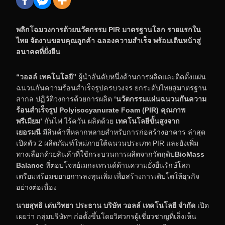
พลิกโฉมวงการด้วยนวัตกรรม PIR มาตรฐานโลก รายแรกใน
ไทย
จัดงานขอบคุณลูกค้า ฉลองความสำเร็จ พร้อมเดินหน้าสู่
อนาคตที่ยั่งยืน
“วอลล์ เทคโนโลยี”
ผู้นำอันดับหนึ่งด้านการผลิตและติดตั้งแผ่น
ฉนวนกันความร้อนสำเร็จรูปครบวงจร ยกระดับไทยสู่มาตรฐาน
สากล ปฏิวัติวงการด้วยการผลิต
‘นวัตกรรมแผ่นฉนวนกันความ
ร้อนสำเร็จรูป
Polyisocyanurate Foam (PIR) คุณภาพ
พรีเมียม’
กันไฟ ไร้ควัน ผลิตด้วย
เทคโนโลยีขั้นสูงจาก
เยอรมนี
มีสินค้าที่หลากหลายสำหรับการก่อสร้างอาคาร ล่าสุด
เปิดตัว 2 ผลิตภัณฑ์ใหม่ภายใต้ฉนวนประเภท PIR และยังเพิ่ม
ทางเลือกด้วยสินค้าที่ใช้กระบวนการผลิตจากวัตถุดิบ
BioMass
Balance
ที่ตอบโจทย์เมกะเทรนด์ด้านความยั่งยืนรักษ์โลก
เตรียมพร้อมขยายการลงทุนเพิ่ม เพื่อสร้างการเติบโตให้ธุรกิจ
อย่างต่อเนื่อง
นายสุทธิ เด่นวิทยา
ประธาน บริษัท วอลล์ เทคโนโลยี จำกัด
เปิด
เผยว่า กลุ่มบริษัทฯ ก่อตั้งขึ้นโดยวิศวกรผู้เชี่ยวชาญที่เล็งเห็น