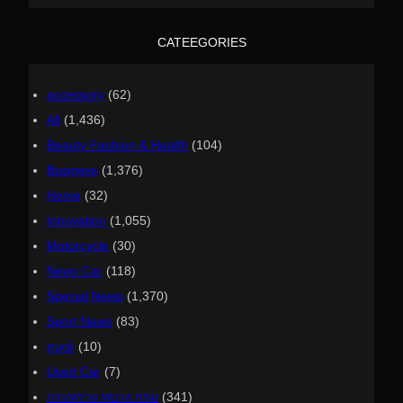
r
c
h
CATEEGORIES
accessory
(62)
All
(1,436)
Beauty Fashion & Health
(104)
Business
(1,376)
Home
(32)
Innovation
(1,055)
Motorcycle
(30)
News Car
(118)
Special News
(1,370)
Sport News
(83)
truck
(10)
Used Car
(7)
กระทรวง ทบวง กรม
(341)