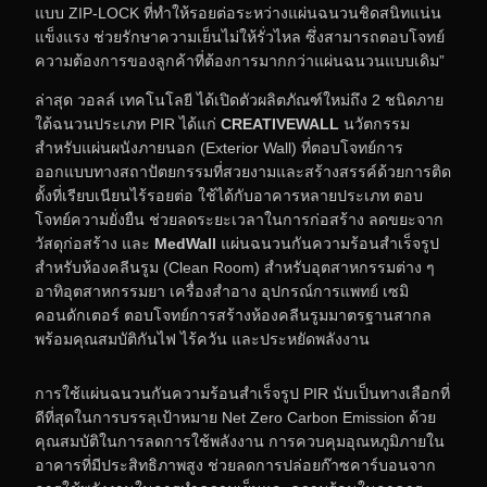
แบบ ZIP-LOCK ที่ทำให้รอยต่อระหว่างแผ่นฉนวนชิดสนิทแน่น
แข็งแรง ช่วยรักษาความเย็นไม่ให้รั่วไหล ซึ่งสามารถตอบโจทย์
ความต้องการของลูกค้าที่ต้องการมากกว่าแผ่นฉนวนแบบเดิม”
ล่าสุด วอลล์ เทคโนโลยี ได้เปิดตัวผลิตภัณฑ์ใหม่ถึง 2 ชนิดภาย
ใต้ฉนวนประเภท PIR ได้แก่
CREATIVEWALL
นวัตกรรม
สำหรับแผ่นผนังภายนอก (Exterior Wall) ที่ตอบโจทย์การ
ออกแบบทางสถาปัตยกรรมที่สวยงามและสร้างสรรค์ด้วยการติด
ตั้งที่เรียบเนียนไร้รอยต่อ ใช้ได้กับอาคารหลายประเภท ตอบ
โจทย์ความยั่งยืน ช่วยลดระยะเวลาในการก่อสร้าง ลดขยะจาก
วัสดุก่อสร้าง และ
MedWall
แผ่นฉนวนกันความร้อน
สำเร็จรูป
สำหรับห้องคลีนรูม (Clean Room) สำหรับอุตสาหกรรมต่าง ๆ
อาทิอุตสาหกรรมยา เครื่องสำอาง อุปกรณ์การแพทย์ เซมิ
คอนดักเตอร์ ตอบโจทย์การสร้างห้องคลีนรูมมาตรฐานสากล
พร้อมคุณสมบัติกันไฟ ไร้ควัน และประหยัดพลังงาน
การใช้แผ่นฉนวนกันความร้อนสำเร็จรูป PIR นับเป็นทางเลือกที่
ดีที่สุดในการบรรลุเป้าหมาย Net Zero Carbon Emission ด้วย
คุณสมบัติในการลดการใช้พลังงาน การควบคุมอุณหภูมิภายใน
อาคารที่มีประสิทธิภาพสูง ช่วยลดการปล่อยก๊าซคาร์บอนจาก