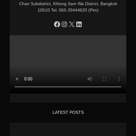
Chan Subdistrict, Khlong Sam Wa District, Bangkok
10510 Tel. 065-39444620 (Pim)
https://www.facebook.com/profile.php?id=100090086432719
Instagram
X
LinkedIn
LATEST POSTS