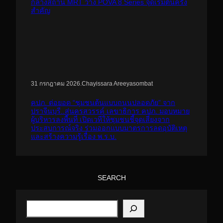
กลางสถานี MRT วาง POVA 8 Series จุดเริ่มต้นครั้ง
สำคัญ
.
Chayissara Areeyasombat
31 กรกฎาคม 2026
คปภ. ต่อยอด “ชุมชนต้นแบบถนนปลอดภัย” จาก
ปราจีนบุรี..สู่นครสวรรค์ เลขาธิการ คปภ. มอบหมาย
ผู้บริหารลงพื้นที่ เปิดเวทีให้ชุมชนชี้จุดเสี่ยงจาก
ประสบการณ์จริง ร่วมออกแบบมาตรการลดอุบัติเหตุ
และสร้างความรู้เรื่อง พ.ร.บ.
SEARCH
S
e
a