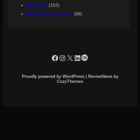
อสังหาน่ารู้
(152)
ฺBanK Money & Finance
(88)
https://www.facebook.com/profile.php?id=100090086432719
Instagram
X
LinkedIn
Last.fm
Proudly powered by WordPress | ReviveNews by
CozyThemes