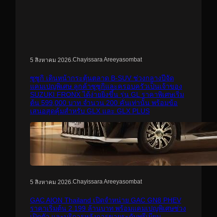
.
Chayissara Areeyasombat
5 สิงหาคม 2026
ซูซูกิ เดินหน้ากระตุ้นตลาด B-SUV ช่วงกลางปีจัด
แคมเปญพิเศษ ลูกค้าซูซูกิและครอบครัวเป็นเจ้าของ
SUZUKI FRONX ได้ง่ายยิ่งขึ้น รุ่น GL ราคาพิเศษเริ่ม
ต้น 599,000 บาท จำนวน 200 คันเท่านั้น พร้อมข้อ
เสนอสุดคุ้มสำหรับ GLX และ GLX PLUS
.
Chayissara Areeyasombat
5 สิงหาคม 2026
GAC AION Thailand เปิดจำหน่าย GAC GN8 PHEV
ราคาเริ่มต้น 2.199 ล้านบาท พร้อมแคมเปญพิเศษช่วง
เปิดตัว และบริการหลังการขายระดับพรีเมียม