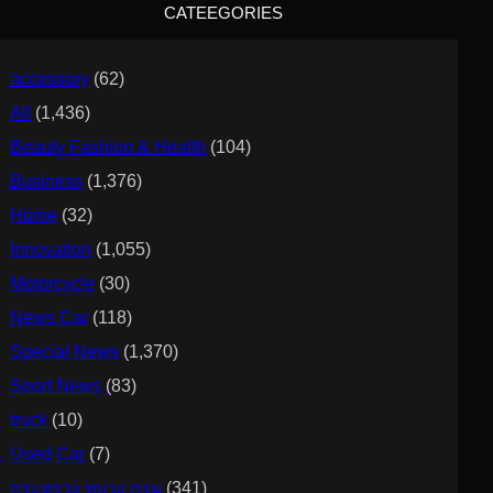
CATEEGORIES
h
accessory
(62)
All
(1,436)
Beauty Fashion & Health
(104)
Business
(1,376)
Home
(32)
Innovation
(1,055)
Motorcycle
(30)
News Car
(118)
Special News
(1,370)
Sport News
(83)
truck
(10)
Used Car
(7)
กระทรวง ทบวง กรม
(341)