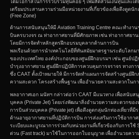
ได้มีโอกาสในการรวบรวมทุนค่อย ๆ เพิ่มสัดส่วนเงินทุนและเ
เตรียมประสานความร่วมมือหน่วยงานที่เกี่ยวข้องเพื่อดึงดู
(Free Zone)
ด้านการสนับสนุนให้มี Aviation Training Centre คณะทำงานฯ
บินครบวงจร ณ ท่าอากาศยานที่มีศักยภาพ เช่น ท่าอากาศยานส
โดยมีการจัดทำหลักสูตรฝึกอบรมบุคลากด้านการบิน
พลเรือนด้วยการนำเทคโนโลยีที่ทันสมัยมาตรฐานระดับโลกมาใ
ของประเทศไทย องค์ประกอบของศูนย์ฝึกอบรมฯ เช่น ศูนย์ปฏิบ
บำรุงอากาศยาน ศูนย์ฝึกปฏิบัติการควบคุมการจราจร ทางการ
ซึ่ง CAAT ตั้งเป้าหมายให้ มีการจัดทำแผนการจัดสร้างศูนย์ฝ
ความสะดวก โครงสร้างพื้นฐาน เพื่ออำนวยความสะดวกในการทำ
พลอากาศเอก มนัทฯ กล่าวต่อว่า CAAT มีแนวทาง เพื่อสนับสน
บุคคล (Private Jet) โดยเร่งพัฒนาสิ่งอำนวยความสะดว
การบินส่วนบุคคล (Private jet) เพื่อดึงดูดกลุ่มนักท่องเที่ย
ด้านอายุอากาศยานที่ปฏิบัติการบิน การส่งเสริมการใช้อากา
ระเบียบและบูรณาการร่วมกับหน่วยงานที่เกี่ยวข้องกับการใ
ด่วน (Fast track) มาใช้ในการออกใบอนุญาต เพื่ออำนวยควา