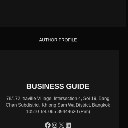
AUTHOR PROFILE
BUSINESS GUIDE
78/172 Itraville Village, Intersection 4, Soi 19, Bang
Chan Subdistrict, Khlong Sam Wa District, Bangkok
10510 Tel. 065-39444620 (Pim)
https://www.facebook.com/profile.php?id=100090086432719
Instagram
X
LinkedIn