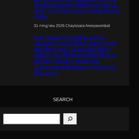
ใหญ่ปักหมุดแลนมาร์คใหม่กลางสถานี
MRT วาง POVA 8 Series จุดเริ่มต้นครั้ง
สำคัญ
.
Chayissara Areeyasombat
31 กรกฎาคม 2026
คปภ. ต่อยอด “ชุมชนต้นแบบถนน
ปลอดภัย” จากปราจีนบุรี..สู่นครสวรรค์
เลขาธิการ คปภ. มอบหมายผู้บริหาร
ลงพื้นที่ เปิดเวทีให้ชุมชนชี้จุดเสี่ยงจาก
ประสบการณ์จริง ร่วมออกแบบ
มาตรการลดอุบัติเหตุและสร้างความรู้
เรื่อง พ.ร.บ.
SEARCH
S
e
a
r
c