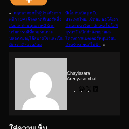
«
พฤกษา​ตอกย้ำผู้นำอสังหาฯ​
บีเอ็มดับเบิลยู กรุ๊ป
ผนึก​TOA เจ้าตลาดสีเบอร์หนึ่ง
ประเทศไทย, เชิดชัย ออโต้เฮา
ส่งมอบบ้านคุณภาพดี​ ด้วย
ส์ และมหาวิทยาลัยเทคโนโลยี
นวัตกรรมสีที่สวย ทนทาน
สุรนารี ผนึกกำลังขยายผล
ปลอดภัยอยู่ได้สบายใจ และเป็น
โครงการแบตเตอรี่หมุนเวียน
มิตรต่อสิ่งแวดล้อม
สำหรับรถยนต์ไฟฟ้า
»
Chayissara
Areeyasombat
W
X
L
o
i
r
n
d
k
P
e
r
d
e
I
s
n
s
ใส่ความเห็น