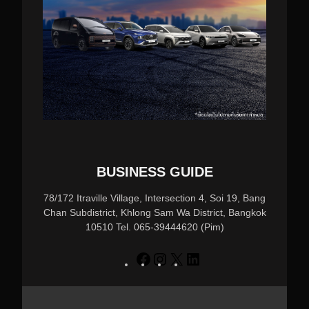
BUSINESS GUIDE
78/172 Itraville Village, Intersection 4, Soi 19, Bang
Chan Subdistrict, Khlong Sam Wa District, Bangkok
10510 Tel. 065-39444620 (Pim)
h
I
X
L
t
n
i
t
s
n
p
t
k
s
a
e