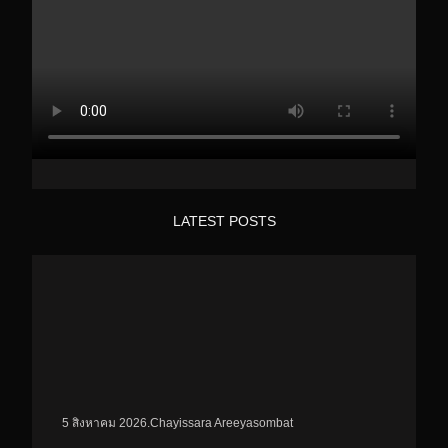
:
g
d
/
r
I
/
a
n
w
m
w
w
.
f
a
c
e
b
o
o
LATEST POSTS
k
.
c
o
m
/
p
r
o
f
i
l
e
.
Chayissara Areeyasombat
5 สิงหาคม 2026
.