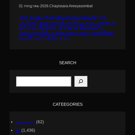
.
Chayissara Areeyasombat
31 กรกฎาคม 2026
คปภ. ต่อยอด “ชุมชนต้นแบบถนนปลอดภัย” จาก
ปราจีนบุรี..สู่นครสวรรค์ เลขาธิการ คปภ. มอบหมาย
ผู้บริหารลงพื้นที่ เปิดเวทีให้ชุมชนชี้จุดเสี่ยงจาก
ประสบการณ์จริง ร่วมออกแบบมาตรการลดอุบัติเหตุ
และสร้างความรู้เรื่อง พ.ร.บ.
SEARCH
S
e
a
r
c
h
CATEEGORIES
accessory
(62)
All
(1,436)