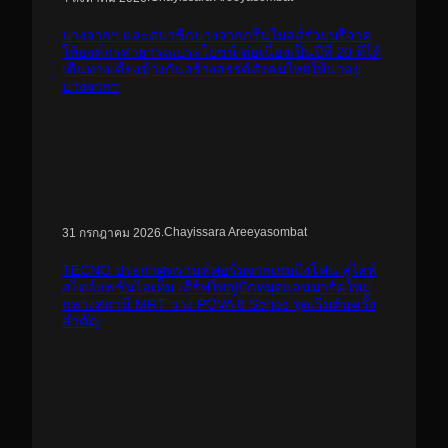
บางจากฯ และสมาชิกบางจากกรีนไมลส์ร่วมบริจาค
ให้องค์กรสาธารณประโยชน์ ต่อเนื่องเป็นปีที่ 20 ที่ได้
เดินทางเคียงข้างกันสร้างสรรค์สังคมไทยให้น่าอยู่
บางจากฯ
.
Chayissara Areeyasombat
31 กรกฎาคม 2026
TECNO ประกาศทรานส์ฟอร์มจากเกมมิ่งโฟน สู่ไลฟ์
สไตล์แฟชั่นไอเท็ม เสิร์ฟใหญ่ปักหมุดแลนมาร์คใหม่
กลางสถานี MRT วาง POVA 8 Series จุดเริ่มต้นครั้ง
สำคัญ