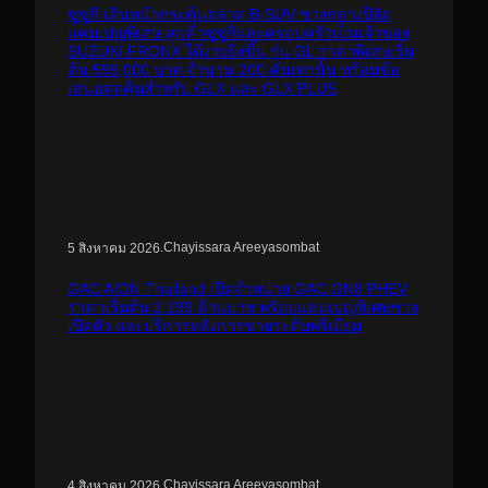
p
ซูซูกิ เดินหน้ากระตุ้นตลาด B-SUV ช่วงกลางปีจัด
h
แคมเปญพิเศษ ลูกค้าซูซูกิและครอบครัวเป็นเจ้าของ
p
SUZUKI FRONX ได้ง่ายยิ่งขึ้น รุ่น GL ราคาพิเศษเริ่ม
?
ต้น 599,000 บาท จำนวน 200 คันเท่านั้น พร้อมข้อ
i
เสนอสุดคุ้มสำหรับ GLX และ GLX PLUS
d
=
1
0
0
0
9
0
0
8
.
Chayissara Areeyasombat
5 สิงหาคม 2026
6
4
GAC AION Thailand เปิดจำหน่าย GAC GN8 PHEV
3
ราคาเริ่มต้น 2.199 ล้านบาท พร้อมแคมเปญพิเศษช่วง
2
เปิดตัว และบริการหลังการขายระดับพรีเมียม
7
1
9
.
Chayissara Areeyasombat
4 สิงหาคม 2026