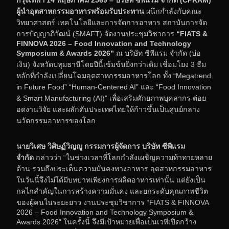
กรุงเทพฯ 14 พฤษภาคม 2569 – บริษัท ซีพีแรม จำกัด (CPRAM)
ผู้นำอุตสาหกรรมอาหารพร้อมรับประทาน
ผนึกกำลังกับคณะ
วิทยาศาสตร์ เทคโนโลยีและการจัดการอาหาร สถาบันการจัด
การปัญญาภิวัฒน์ (SMAFT) จัดงานประชุมวิชาการ
“FIATS &
FINNOVA 2026 – Food Innovation and Technology
Symposium & Awards 2026”
ณ บริษัท ซีพีแรม จำกัด (บ่อ
เงิน) จังหวัดปทุมธานีโดยปีนี้เข้มข้นยิ่งกว่าเดิม เชื่อมโยง 3 ธีม
หลักที่กำลังเปลี่ยนโฉมอุตสาหกรรมอาหารโลก ทั้ง “Megatrend
in Future Food” “Human-Centered AI” และ “Food Innovation
& Smart Manufacturing (AI)” เพื่อเสริมศักยภาพบุคลากร ต่อย
อดงานวิจัย และผลักดันประเทศไทยให้ก้าวขึ้นเป็นศูนย์กลาง
นวัตกรรมอาหารของโลก
นายวิเศษ วิศิษฏ์วิญญู กรรมการผู้จัดการ บริษัท ซีพีแรม
จำกัด
กล่าวว่า “ในช่วงเวลาที่โลกกำลังเผชิญความท้าทายหลาย
ด้าน รวมถึงประเด็นความมั่นคงทางอาหาร อุตสาหกรรมอาหาร
ในวันนี้จึงไม่ได้มีบทบาทเพียงการผลิตอาหารเท่านั้น แต่ยังเป็น
กลไกสำคัญในการสร้างความมั่นคง และยกระดับคุณภาพชีวิต
ของผู้คนในระยะยาว งานประชุมวิชาการ “FIATS & FINNOVA
2026 – Food Innovation and Technology Symposium &
Awards 2026” ในครั้งนี้ จึงมีเป้าหมายเพื่อเป็นเวทีเปิดกว้าง