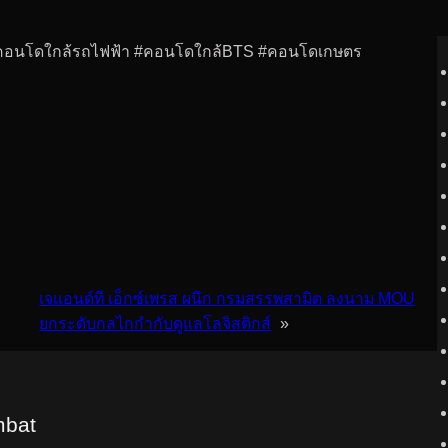
 #คอนโดใกล้รถไฟฟ้า #คอนโดใกล้BTS #คอนโดเกษตร
เจแอนด์ที เอ็กซ์เพรส ผนึก กรมสรรพสามิต ลงนาม MOU
ยกระดับกลไกกำกับดูแลโลจิสติกส์
»
mbat