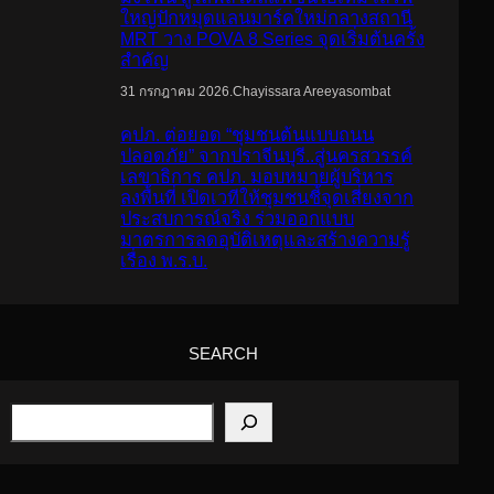
ใหญ่ปักหมุดแลนมาร์คใหม่กลางสถานี
MRT วาง POVA 8 Series จุดเริ่มต้นครั้ง
สำคัญ
.
Chayissara Areeyasombat
31 กรกฎาคม 2026
คปภ. ต่อยอด “ชุมชนต้นแบบถนน
ปลอดภัย” จากปราจีนบุรี..สู่นครสวรรค์
เลขาธิการ คปภ. มอบหมายผู้บริหาร
ลงพื้นที่ เปิดเวทีให้ชุมชนชี้จุดเสี่ยงจาก
ประสบการณ์จริง ร่วมออกแบบ
มาตรการลดอุบัติเหตุและสร้างความรู้
เรื่อง พ.ร.บ.
SEARCH
S
e
a
r
c