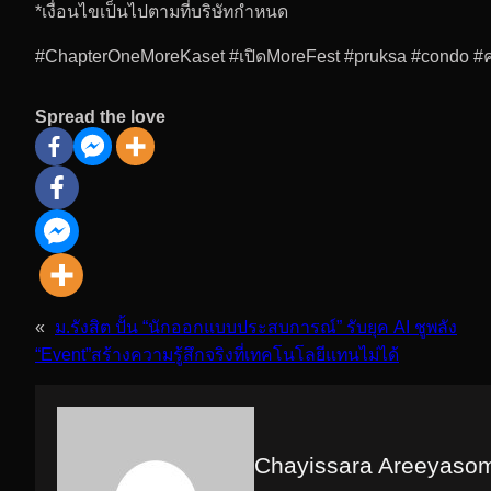
*เงื่อนไขเป็นไปตามที่บริษัทกำหนด
#ChapterOneMoreKaset #เปิดMoreFest #pruksa #condo
Spread the love
«
ม.รังสิต ปั้น “นักออกแบบประสบการณ์” รับยุค AI ชูพลัง
“Event”สร้างความรู้สึกจริงที่เทคโนโลยีแทนไม่ได้
Chayissara Areeyaso