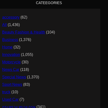
CATEEGORIES
h
accessory
(62)
All
(1,436)
Beauty Fashion & Health
(104)
Business
(1,376)
Home
(32)
Innovation
(1,055)
Motorcycle
(30)
News Car
(118)
Special News
(1,370)
Sport News
(83)
truck
(10)
Used Car
(7)
กระทรวง ทบวง กรม
(341)