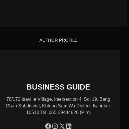
AUTHOR PROFILE
BUSINESS GUIDE
78/172 Itraville Village, Intersection 4, Soi 19, Bang
Chan Subdistrict, Khlong Sam Wa District, Bangkok
10510 Tel. 065-39444620 (Pim)
https://www.facebook.com/profile.php?id=100090086432719
Instagram
X
LinkedIn