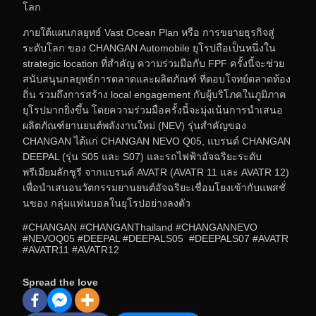
โลก
ภายใต้แผนกลยุทธ์ Vast Ocean Plan หรือ การขยายธุรกิจสู่
ระดับโลก ของ CHANGAN Automobile ยุโรปถือเป็นหนึ่งใน
strategic location ที่สำคัญ ความร่วมมือกับ FPF ครั้งนี้จะช่วย
สนับสนุนกลยุทธ์การตลาดและผลิตภัณฑ์ ที่ตอบโจทย์ตลาดท้อง
ถิ่น รวมถึงการสร้าง local engagement กับผู้บริโภคในภูมิภาค
ยุโรปมากยิ่งขึ้น โดยความร่วมมือครั้งนี้จะมุ่งเน้นการนำเสนอ
ผลิตภัณฑ์ยานยนต์พลังงานใหม่ (NEV) รุ่นสำคัญของ
CHANGAN ได้แก่ CHANGAN NEVO Q05, แบรนด์ CHANGAN
DEEPAL (รุ่น S05 และ S07) และรถไฟฟ้าอัจฉริยะระดับ
พรีเมียมลักชูรี จากแบรนด์ AVATR (AVATR 11 และ AVATR 12)
เพื่อนำเสนอนวัตกรรมยานยนต์อัจฉริยะเชื่อมโยงเข้ากับแพสชั่
นของ กลุ่มแฟนบอลในยุโรปอย่างลงตัว
#CHANGAN #CHANGANThailand #CHANGANNEVO
#NEVOQ05 #DEEPAL #DEEPALS05 #DEEPALS07 #AVATR
#AVATR11 #AVATR12
Spread the love