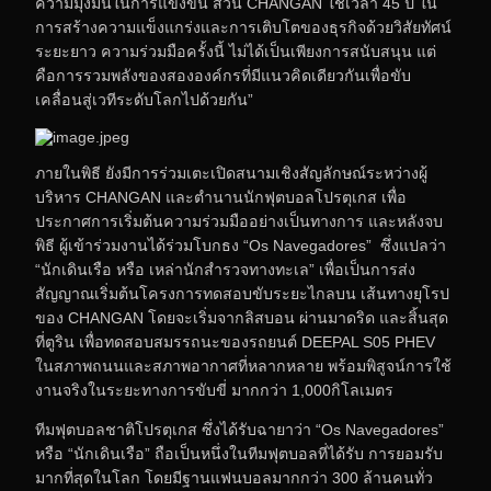
ความมุ่งมั่นในการแข่งขัน ส่วน CHANGAN ใช้เวลา 45 ปี ใน
การสร้างความแข็งแกร่งและการเติบโตของธุรกิจด้วยวิสัยทัศน์
ระยะยาว ความร่วมมือครั้งนี้ ไม่ได้เป็นเพียงการสนับสนุน แต่
คือการรวมพลังของสององค์กรที่มีแนวคิดเดียวกันเพื่อขับ
เคลื่อนสู่เวทีระดับโลกไปด้วยกัน”
ภายในพิธี ยังมีการร่วมเตะเปิดสนามเชิงสัญลักษณ์ระหว่างผู้
บริหาร CHANGAN และตำนานนักฟุตบอลโปรตุเกส เพื่อ
ประกาศการเริ่มต้นความร่วมมืออย่างเป็นทางการ และหลังจบ
พิธี ผู้เข้าร่วมงานได้ร่วมโบกธง “Os Navegadores” ซึ่งแปลว่า
“นักเดินเรือ หรือ เหล่านักสำรวจทางทะเล” เพื่อเป็นการส่ง
สัญญาณเริ่มต้นโครงการทดสอบขับระยะไกลบน เส้นทางยุโรป
ของ CHANGAN โดยจะเริ่มจากลิสบอน ผ่านมาดริด และสิ้นสุด
ที่ตูริน เพื่อทดสอบสมรรถนะของรถยนต์ DEEPAL S05 PHEV
ในสภาพถนนและสภาพอากาศที่หลากหลาย พร้อมพิสูจน์การใช้
งานจริงในระยะทางการขับขี่ มากกว่า 1,000กิโลเมตร
ทีมฟุตบอลชาติโปรตุเกส ซึ่งได้รับฉายาว่า “Os Navegadores”
หรือ “นักเดินเรือ” ถือเป็นหนึ่งในทีมฟุตบอลที่ได้รับ การยอมรับ
มากที่สุดในโลก โดยมีฐานแฟนบอลมากกว่า 300 ล้านคนทั่ว