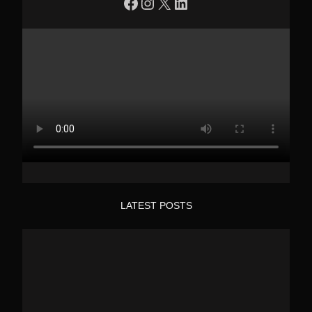
https://www.facebook.com/profile.php?id=100090086432719
Instagram
X
LinkedIn
LATEST POSTS