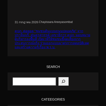
.
Chayissara Areeyasombat
31 กรกฎาคม 2026
คปภ. ต่อยอด “ชุมชนต้นแบบถนนปลอดภัย” จาก
ปราจีนบุรี..สู่นครสวรรค์ เลขาธิการ คปภ. มอบหมาย
ผู้บริหารลงพื้นที่ เปิดเวทีให้ชุมชนชี้จุดเสี่ยงจาก
ประสบการณ์จริง ร่วมออกแบบมาตรการลดอุบัติเหตุ
และสร้างความรู้เรื่อง พ.ร.บ.
SEARCH
S
e
a
r
c
h
CATEEGORIES