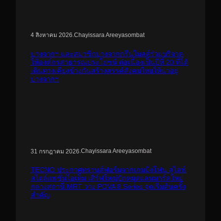
.
Chayissara Areeyasombat
4 สิงหาคม 2026
บางจากฯ และสมาชิกบางจากกรีนไมลส์ร่วมบริจาค
ให้องค์กรสาธารณประโยชน์ ต่อเนื่องเป็นปีที่ 20 ที่ได้
เดินทางเคียงข้างกันสร้างสรรค์สังคมไทยให้น่าอยู่
บางจากฯ
.
Chayissara Areeyasombat
31 กรกฎาคม 2026
TECNO ประกาศทรานส์ฟอร์มจากเกมมิ่งโฟน สู่ไลฟ์
สไตล์แฟชั่นไอเท็ม เสิร์ฟใหญ่ปักหมุดแลนมาร์คใหม่
กลางสถานี MRT วาง POVA 8 Series จุดเริ่มต้นครั้ง
สำคัญ