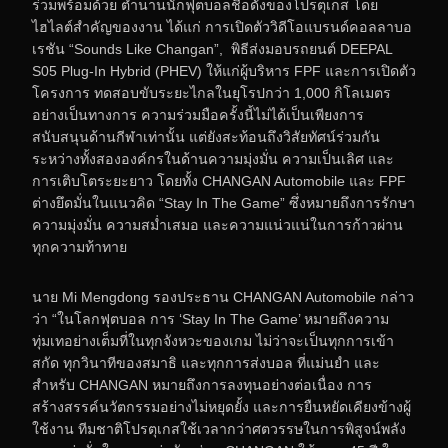
ร่วมพร้อมด้วย ตำนานนักฟุตบอลชื่อดังของโปรตุเกส โดย
ไฮไลต์สำคัญของงาน ได้แก่ การเปิดตัววิดีโอแบรนด์คอลลาบอ
เรชัน “Sounds Like Changan”, พิธีส่งมอบรถยนต์ DEEPAL
S05 Plug-In Hybrid (PHEV) ให้แก่ผู้บริหาร FPF และการเปิดตัว
โครงการ ทดสอบขับระยะไกลในยุโรปกว่า 1,000 กิโลเมตร
อย่างเป็นทางการ ความร่วมมือครั้งนี้ไม่ได้เป็นเพียงการ
สนับสนุนด้านกีฬาเท่านั้น แต่ยังสะท้อนถึงวิสัยทัศน์ร่วมกัน
ระหว่างทั้งสององค์กรในด้านความมุ่งมั่น ความเป็นเลิศ และ
การเติบโตระยะยาว โดยทั้ง CHANGAN Automobile และ FPF
ต่างยึดมั่นในแนวคิด “Stay In The Game” ซึ่งหมายถึงการรักษา
ความมุ่งมั่น ความสม่ำเสมอ และความแน่วแน่ในการก้าวผ่าน
ทุกความท้าทาย
นาย Mi Mengdong รองประธาน CHANGAN Automobile กล่าว
ว่า “ในโลกฟุตบอล การ ‘Stay In The Game’ หมายถึงความ
ทุ่มเทอย่างเต็มที่ในทุกจังหวะของเกม ไม่ว่าจะเป็นทุกการเข้า
สกัด ทุกวินาทีของสมาธิ และทุกการส่งบอล ที่แม่นยำ และ
สำหรับ CHANGAN หมายถึงการลงทุนอย่างต่อเนื่อง การ
สร้างสรรค์นวัตกรรมอย่างไม่หยุดยั้ง และการยืนหยัดเคียงข้างผู้
ใช้งาน ทีมชาติโปรตุเกสใช้เวลากว่าศตวรรษในการพิสูจน์พลัง