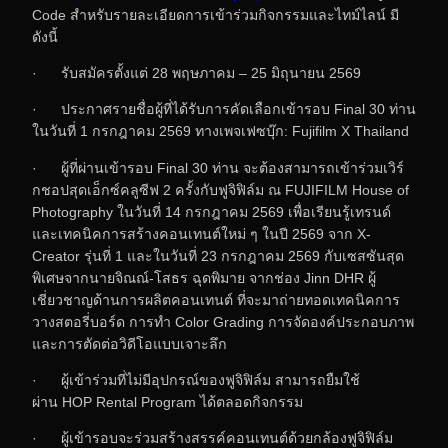
Code สำหรับรายละเอียดการเข้าร่วมกิจกรรมและไทม์ไลน์ มี
ดังนี้
· รับสมัครตั้งแต่ 28 พฤษภาคม – 25 มิถุนายน 2569
· ประกาศรายชื่อผู้ที่ได้รับการคัดเลือกเข้ารอบ Final 30 ท่าน
ในวันที่ 1 กรกฎาคม 2569 ทางเพจเฟซบุ๊ก: Fujifilm X Thailand
· ผู้ที่ผ่านเข้ารอบ Final 30 ท่าน จะต้องสามารถเข้าร่วมเวิร์
กชอปสุดเอ็กซ์คลูซีฟ 2 ครั้งกับฟูจิฟิล์ม ณ FUJIFILM House of
Photography ในวันที่ 14 กรกฎาคม 2569 เพื่อเรียนรู้เทรนด์
และเทคนิคการสร้างคอนเทนต์ใหม่ ๆ ในปี 2569 จาก X-
Creator รุ่นที่ 1 และในวันที่ 23 กรกฎาคม 2569 กับเซสซันสุด
พิเศษจากนายจิณ
ณ
์-โสธร ฉุดพิมาย จากช่อง Jinn DHR ผู้
เชี่ยวชาญด้านการผลิตคอนเทนต์ ที่จะมาถ่ายทอดเทคนิคการ
วางสตอรี่บอร์ด การทำ Color Grading การจัดองค์ประกอบภาพ
และการตัดต่อวิดีโอแบบเจาะลึก
· ผู้เข้าร่วมที่ไม่มีอุปกรณ์ของฟูจิฟิล์ม สามารถยืมใช้
ผ่าน HOP Rental Program ได้ตลอดกิจกรรม
· ผู้เข้ารอบจะร่วมสร้างสรรค์คอนเทนต์ด้วยกล้องฟูจิฟิล์ม