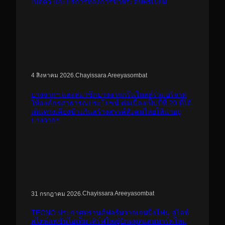
เปิดตัว และบริการหลังการขายระดับพรีเมียม
.
Chayissara Areeyasombat
4 สิงหาคม 2026
บางจากฯ และสมาชิกบางจากกรีนไมลส์ร่วมบริจาค
ให้องค์กรสาธารณประโยชน์ ต่อเนื่องเป็นปีที่ 20 ที่ได้
เดินทางเคียงข้างกันสร้างสรรค์สังคมไทยให้น่าอยู่
บางจากฯ
.
Chayissara Areeyasombat
31 กรกฎาคม 2026
TECNO ประกาศทรานส์ฟอร์มจากเกมมิ่งโฟน สู่ไลฟ์
สไตล์แฟชั่นไอเท็ม เสิร์ฟใหญ่ปักหมุดแลนมาร์คใหม่