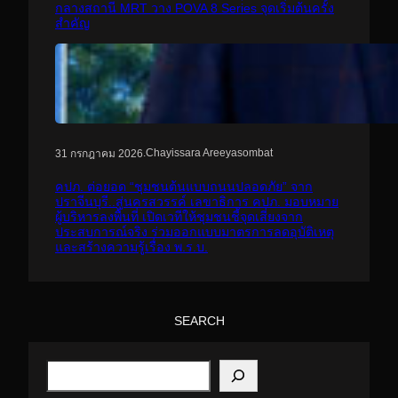
กลางสถานี MRT วาง POVA 8 Series จุดเริ่มต้นครั้ง
สำคัญ
.
Chayissara Areeyasombat
31 กรกฎาคม 2026
คปภ. ต่อยอด “ชุมชนต้นแบบถนนปลอดภัย” จาก
ปราจีนบุรี..สู่นครสวรรค์ เลขาธิการ คปภ. มอบหมาย
ผู้บริหารลงพื้นที่ เปิดเวทีให้ชุมชนชี้จุดเสี่ยงจาก
ประสบการณ์จริง ร่วมออกแบบมาตรการลดอุบัติเหตุ
และสร้างความรู้เรื่อง พ.ร.บ.
SEARCH
S
e
a