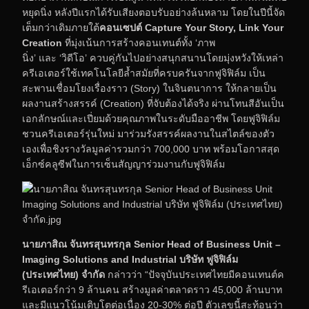
หยุดนิ่ง หลังปีแรกได้รับเสียงตอบรับอย่างล้นหลาม โดยในปีนี้จัด
เต็มกว่าเดิมภายใต้
คอนเซปต์
Capture Your Story, Link Your
Creation
ที่มุ่งเน้นการสร้างคอนเทนต์ทั้ง ‘ภาพ
นิ่ง’ และ ‘วิดีโอ’ ควบคู่กันไปอย่างสนุกสนานโดยมุ่งหวังให้เหล่า
ครีเอเตอร์ใช้เทคโนโลยีล้ำสมัยที่ครบครันจากฟูจิฟิล์ม เป็น
สะพานเชื่อมโยงเรื่องราว (Story) ในจินตนาการ ให้กลายเป็น
ผลงานสร้างสรรค์ (Creation) ที่จับต้องได้จริง ผ่านโทนสีอันเป็น
เอกลักษณ์และเปี่ยมด้วยคุณภาพในระดับมืออาชีพ โดยฟูจิฟิล์ม
ชวนครีเอเตอร์รุ่นใหม่ มาร่วมรังสรรค์ผลงานในสไตล์ของตัว
เองเพื่อชิงรางวัลมูลค่ารวมกว่า 700,000 บาท พร้อมโอกาสสุด
เอ็กซ์คลูซีฟในการเซ็นสัญญาร่วมงานกับฟูจิฟิล์ม
นายภาสิณ จันทรสุนทรกุล
Senior Head of Business Unit –
Imaging Solutions and Industrial
บริษัท ฟูจิฟิล์ม
(ประเทศไทย) จำกัด
กล่าวว่า “ปัจจุบันประเทศไทยมีคอนเทนต์ค
รีเอเตอร์กว่า 9 ล้านคน สร้างมูลค่าตลาดราว 45,000 ล้านบาท
และมีแนวโน้มเติบโตต่อเนื่อง 20-30% ต่อปี ตัวเลขนี้สะท้อนว่า