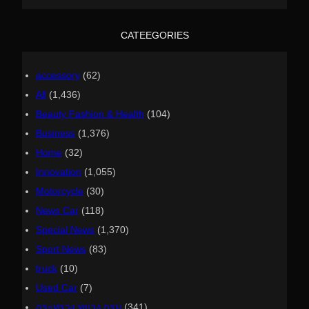
r
c
h
CATEEGORIES
accessory
(62)
All
(1,436)
Beauty Fashion & Health
(104)
Business
(1,376)
Home
(32)
Innovation
(1,055)
Motorcycle
(30)
News Car
(118)
Special News
(1,370)
Sport News
(83)
truck
(10)
Used Car
(7)
กระทรวง ทบวง กรม
(341)