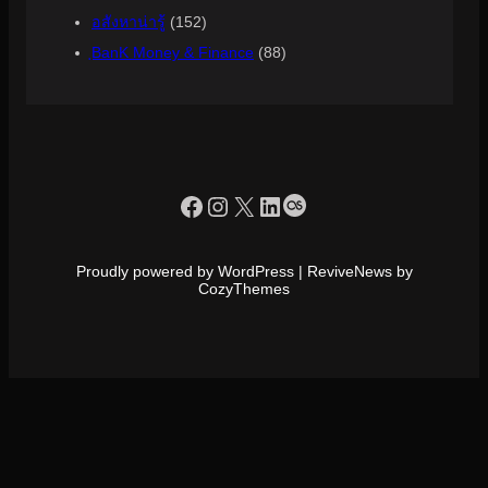
อสังหาน่ารู้
(152)
ฺBanK Money & Finance
(88)
https://www.facebook.com/profile.php?id=100090086432719
Instagram
X
LinkedIn
Last.fm
Proudly powered by WordPress | ReviveNews by
CozyThemes