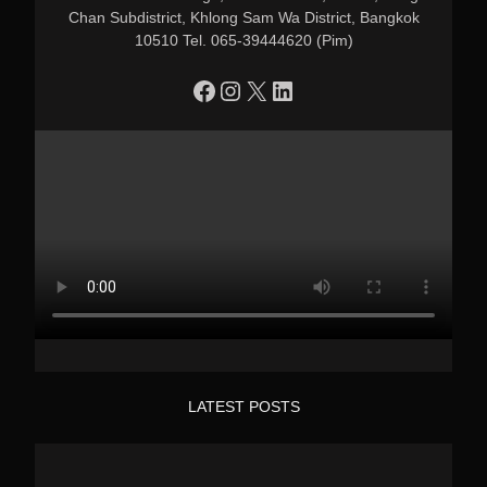
Chan Subdistrict, Khlong Sam Wa District, Bangkok
10510 Tel. 065-39444620 (Pim)
https://www.facebook.com/profile.php?id=100090086432719
Instagram
X
LinkedIn
LATEST POSTS