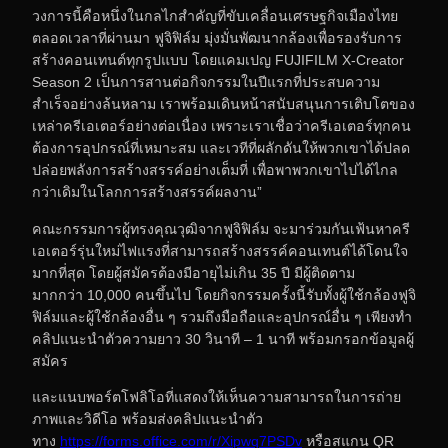
วงการนี้คือหนึ่งในกลไกสำคัญที่ขับเคลื่อนเศรษฐกิจเมืองไทย
ตลอดเวลาที่ผ่านมา ฟูจิฟิล์ม มุ่งมั่นพัฒนากล้องเพื่อรองรับการ
สร้างคอนเทนต์ทุกรูปแบบ โดยแคมเปญ FUJIFILM X-Creator
Season 2 เป็นการสานต่อกิจกรรมในปีแรกที่ประสบความ
สำเร็จอย่างล้นหลาม เราพร้อมเดินหน้าสนับสนุนการเติบโตของ
เหล่าครีเอเตอร์อย่างต่อเนื่อง เพราะเราเชื่อว่าครีเอเตอร์ทุกคน
ต้องการอุปกรณ์ที่เหมาะสม และเวทีที่ผลักดันให้พวกเขาได้ปลด
ปล่อยพลังการสร้างสรรค์อย่างเต็มที่ เพื่อพาพวกเขาไปได้ไกล
กว่าเดิมในโลกการสร้างสรรค์ผลงาน”
คณะกรรมการผู้ทรงคุณวุฒิจากฟูจิฟิล์ม จะมาร่วมกันเฟ้นหาครี
เอเตอร์รุ่นใหม่ไฟแรงที่สามารถสร้างสรรค์คอนเทนต์ได้โดนใจ
มากที่สุด โดยผู้สมัครต้องมีอายุไม่เกิน 35 ปี มีผู้ติดตาม
มากกว่า 10,000 คนขึ้นไป โดยกิจกรรมครั้งนี้รับทั้งผู้ใช้กล้องฟูจิ
ฟิล์มและผู้ใช้กล้องอื่น ๆ รวมถึงมือถือและอุปกรณ์อื่น ๆ เพียงทำ
คลิปแนะนำตัวความยาว 30 วินาที – 1 นาที พร้อมกรอกข้อมูลผู้
สมัคร
และแนบพอร์ตโฟลิโอที่แสดงให้เห็นความสามารถในการถ่าย
ภาพและวิดีโอ พร้อมส่งคลิปแนะนำตัว
ทาง
https://forms.office.com/r/Xipwq7PSDv
หรือสแกน QR