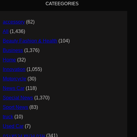
CATEEGORIES
h
accessory
(62)
All
(1,436)
Beauty Fashion & Health
(104)
Business
(1,376)
Home
(32)
Innovation
(1,055)
Motorcycle
(30)
News Car
(118)
Special News
(1,370)
Sport News
(83)
truck
(10)
Used Car
(7)
กระทรวง ทบวง กรม
(341)