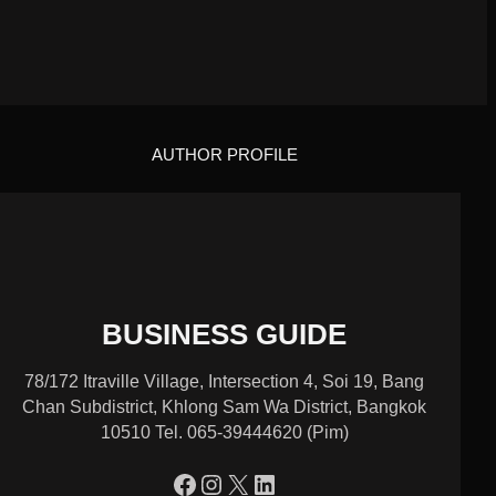
AUTHOR PROFILE
BUSINESS GUIDE
78/172 Itraville Village, Intersection 4, Soi 19, Bang
Chan Subdistrict, Khlong Sam Wa District, Bangkok
10510 Tel. 065-39444620 (Pim)
https://www.facebook.com/profile.php?id=100090086432719
Instagram
X
LinkedIn