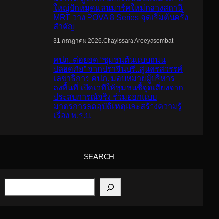
ใหญ่ปักหมุดแลนมาร์คใหม่กลางสถานี
MRT วาง POVA 8 Series จุดเริ่มต้นครั้ง
สำคัญ
.
Chayissara Areeyasombat
31 กรกฎาคม 2026
คปภ. ต่อยอด “ชุมชนต้นแบบถนน
ปลอดภัย” จากปราจีนบุรี..สู่นครสวรรค์
เลขาธิการ คปภ. มอบหมายผู้บริหาร
ลงพื้นที่ เปิดเวทีให้ชุมชนชี้จุดเสี่ยงจาก
ประสบการณ์จริง ร่วมออกแบบ
มาตรการลดอุบัติเหตุและสร้างความรู้
เรื่อง พ.ร.บ.
SEARCH
S
e
a
r
c